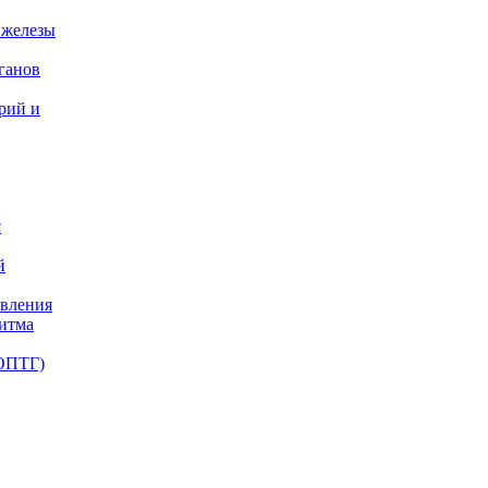
 железы
ганов
ерий и
с
й
авления
ритма
(ОПТГ)