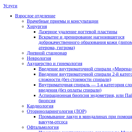
Услуги
Взрослое отделение
Врачебные приемы и консультации
Хирургия
Лазерное удаление ногтевой пластины
Вскрытие и дренирование нагноившегося
доброкачественного образования кожи (липом
атерома, гигрома)
Дневной стационар
Неврология
Акушерство и гинекология
Введение внутриматочной спирали «Мирена
Введение внутриматочной спирали 2-й катег
сложности (без стоимости спирали)
Внутриматочная спираль — 1-я категория сл
введения (без оплаты спирали)
Аспирационная биопсия эндометрия, или Па
биопсия
Кардиология
Оториноларингология (ЛОР)
Промывание лакун в миндалинах при помощ
вакуум-отсоса
Офтальмология