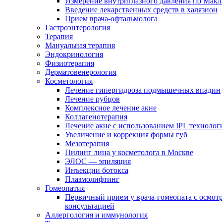
Измерение внутриглазного давления по Макл
Введение лекарственных средств в халязион
Прием врача-офтальмолога
Гастроэнтерология
Терапия
Мануальная терапия
Эндокринология
Физиотерапия
Дерматовенерология
Косметология
Лечение гипергидроза подмышечных впадин
Лечение рубцов
Комплексное лечение акне
Коллагенотерапия
Лечение акне с использованием IPL технолог
Увеличение и коррекция формы губ
Мезотерапия
Пилинг лица у косметолога в Москве
ЭЛОС — эпиляция
Инъекции ботокса
Плазмолифтинг
Гомеопатия
Первичный прием у врача-гомеопата с осмот
консультацией
Аллергология и иммунология