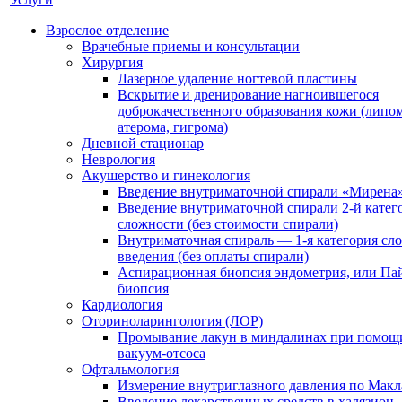
Взрослое отделение
Врачебные приемы и консультации
Хирургия
Лазерное удаление ногтевой пластины
Вскрытие и дренирование нагноившегося
доброкачественного образования кожи (липом
атерома, гигрома)
Дневной стационар
Неврология
Акушерство и гинекология
Введение внутриматочной спирали «Мирена
Введение внутриматочной спирали 2-й катег
сложности (без стоимости спирали)
Внутриматочная спираль — 1-я категория сл
введения (без оплаты спирали)
Аспирационная биопсия эндометрия, или Па
биопсия
Кардиология
Оториноларингология (ЛОР)
Промывание лакун в миндалинах при помощ
вакуум-отсоса
Офтальмология
Измерение внутриглазного давления по Макл
Введение лекарственных средств в халязион