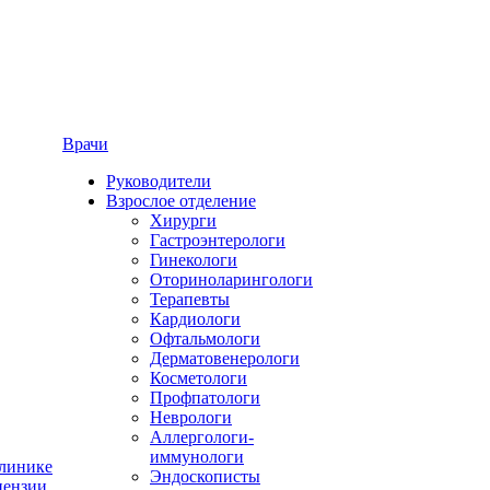
Врачи
Руководители
Взрослое отделение
Хирурги
Гастроэнтерологи
Гинекологи
Оториноларингологи
Терапевты
Кардиологи
Офтальмологи
Дерматовенерологи
Косметологи
Профпатологи
Неврологи
Аллергологи-
иммунологи
линике
Эндоскописты
ензии