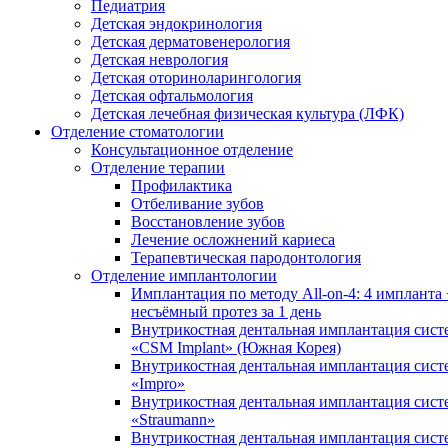
Педиатрия
Детская эндокринология
Детская дерматовенерология
Детская неврология
Детская оториноларингология
Детская офтальмология
Детская лечебная физическая культура (ЛФК)
Отделение стоматологии
Консультационное отделение
Отделение терапии
Профилактика
Отбеливание зубов
Восстановление зубов
Лечение осложнений кариеса
Терапевтическая пародонтология
Отделение имплантологии
Имплантация по методу All-on-4: 4 импланта 
несъёмный протез за 1 день
Внутрикостная дентальная имплантация сис
«CSM Implant» (Южная Корея)
Внутрикостная дентальная имплантация сис
«Impro»
Внутрикостная дентальная имплантация сис
«Straumann»
Внутрикостная дентальная имплантация сис