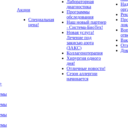
Лабораторная
Над
диагностика
орг
Акции
Программы
Рек
обследования
Специальная
Про
Наш новый партнер
цена!
лоя
- Система-БиоТех!
Воп
Новая услуга!
отв
Лечение под
Вак
закисью азота
От
(ЗАКС)
До
Коллагенотерапия
Хирургия одного
дня!
Отличные новости!
Сезон аллергии
начинается
+
темы
темы
темы
темы