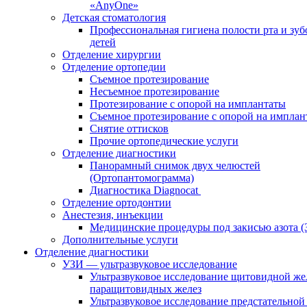
«AnyOne»
Детская стоматология
Профессиональная гигиена полости рта и зуб
детей
Отделение хирургии
Отделение ортопедии
Съемное протезирование
Несъемное протезирование
Протезирование с опорой на имплантаты
Съемное протезирование с опорой на имплан
Снятие оттисков
Прочие ортопедические услуги
Отделение диагностики
Панорамный снимок двух челюстей
(Ортопантомограмма)
Диагностика Diagnocat
Отделение ортодонтии
Анестезия, инъекции
Медицинские процедуры под закисью азота 
Дополнительные услуги
Отделение диагностики
УЗИ — ультразвуковое исследование
Ультразвуковое исследование щитовидной же
паращитовидных желез
Ультразвуковое исследование предстательной