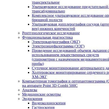
трансректальное
Ультразвуковое исследование предстательной
трансабдоминально
Комплексное ультразвуковое исследование ор
брюшной полости
Ультразвуковая допплерография сосудов (арт
вен) нижних конечностей
Рентгенологическое исследование
Функциональная диагностика
Электрокардиография (ЭКГ)
Электроэнцефалограмма (ЭЭГ)
Проведение исследований объемов дыхания 
использованием лекарственных средств
(спирометрия с назначением медикаментозно
пробы)
Суточное мониторирование артериального д
Холтеровское мониторирование сердечного 
ХМ-ЭКГ
Компьютерная томография и ортопантомограмма 
на аппарате Point 3D Combi 500C
Анализы
Медицинские осмотры
Эндоскопия
Видеоколоноскопия
Гастроскопия