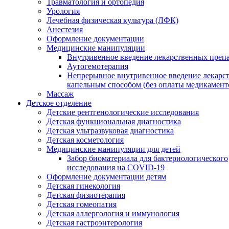
Травматология и ортопедия
Урология
Лечебная физическая культура (ЛФК)
Анестезия
Оформление документации
Медицинские манипуляции
Внутривенное введение лекарственных преп
Аутогемотерапия
Непрерывное внутривенное введение лекарс
капельным способом (без оплаты медикамент
Массаж
Детское отделение
Детские рентгенологические исследования
Детская функциональная диагностика
Детская ультразвуковая диагностика
Детская косметология
Медицинские манипуляции для детей
Забор биоматериала для бактериологического
исследования на COVID-19
Оформление документации детям
Детская гинекология
Детская физиотерапия
Детская гомеопатия
Детская аллергология и иммунология
Детская гастроэнтерология