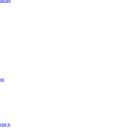
акову
ии
ром и