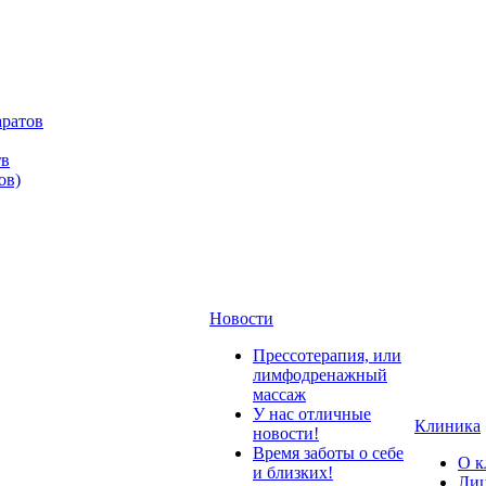
аратов
тв
ов)
Новости
Прессотерапия, или
лимфодренажный
массаж
У нас отличные
Клиника
новости!
Время заботы о себе
О к
и близких!
Лиц