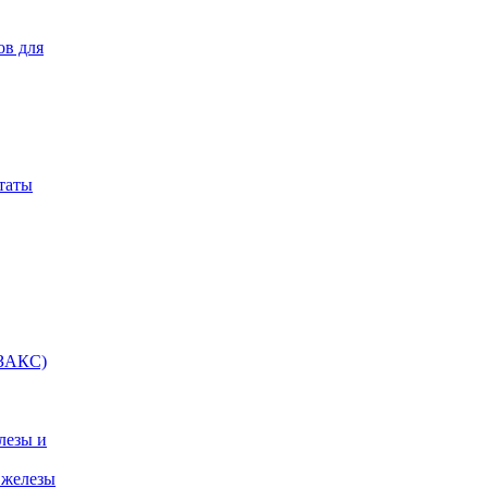
ов для
таты
(ЗАКС)
лезы и
 железы