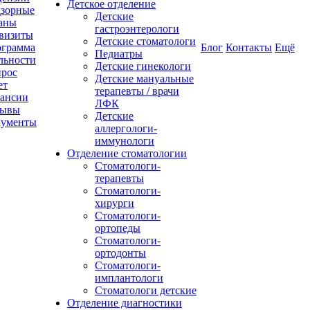
Детское отделение
зорные
Детские
аны
гастроэнтерологи
визиты
Детские стоматологи
грамма
Блог
Контакты
Ещё
Педиатры
льности
Детские гинекологи
рос
Детские мануальные
ет
терапевты / врачи
ансии
ЛФК
зывы
Детские
кументы
аллергологи-
иммунологи
Отделение стоматологии
Стоматологи-
терапевты
Стоматологи-
хирурги
Стоматологи-
ортопеды
Стоматологи-
ортодонты
Стоматологи-
имплантологи
Стоматологи детские
Отделение диагностики