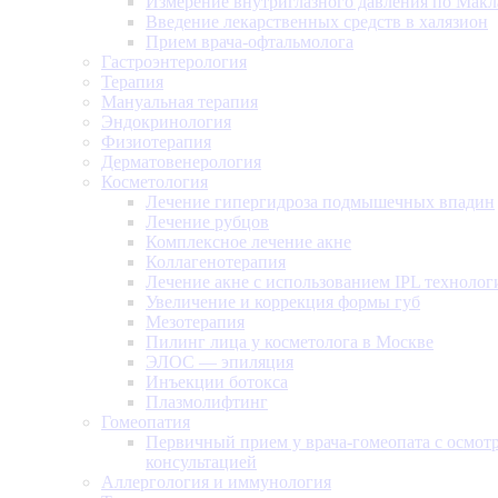
Измерение внутриглазного давления по Макл
Введение лекарственных средств в халязион
Прием врача-офтальмолога
Гастроэнтерология
Терапия
Мануальная терапия
Эндокринология
Физиотерапия
Дерматовенерология
Косметология
Лечение гипергидроза подмышечных впадин
Лечение рубцов
Комплексное лечение акне
Коллагенотерапия
Лечение акне с использованием IPL технолог
Увеличение и коррекция формы губ
Мезотерапия
Пилинг лица у косметолога в Москве
ЭЛОС — эпиляция
Инъекции ботокса
Плазмолифтинг
Гомеопатия
Первичный прием у врача-гомеопата с осмот
консультацией
Аллергология и иммунология