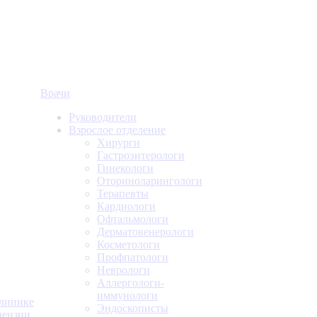
Врачи
Руководители
Взрослое отделение
Хирурги
Гастроэнтерологи
Гинекологи
Оториноларингологи
Терапевты
Кардиологи
Офтальмологи
Дерматовенерологи
Косметологи
Профпатологи
Неврологи
Аллергологи-
иммунологи
линике
Эндоскописты
ензии