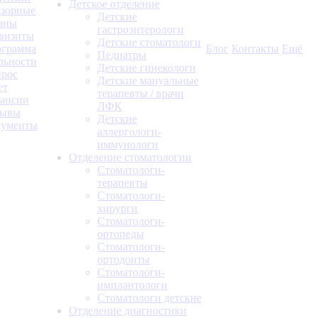
Детское отделение
зорные
Детские
аны
гастроэнтерологи
визиты
Детские стоматологи
грамма
Блог
Контакты
Ещё
Педиатры
льности
Детские гинекологи
рос
Детские мануальные
ет
терапевты / врачи
ансии
ЛФК
зывы
Детские
кументы
аллергологи-
иммунологи
Отделение стоматологии
Стоматологи-
терапевты
Стоматологи-
хирурги
Стоматологи-
ортопеды
Стоматологи-
ортодонты
Стоматологи-
имплантологи
Стоматологи детские
Отделение диагностики