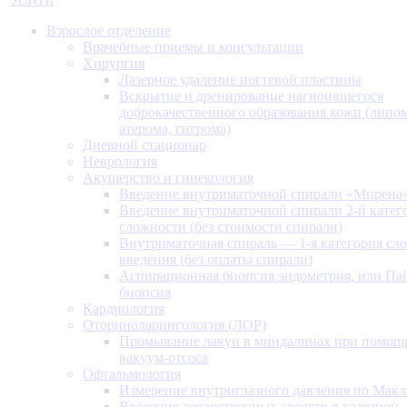
Взрослое отделение
Врачебные приемы и консультации
Хирургия
Лазерное удаление ногтевой пластины
Вскрытие и дренирование нагноившегося
доброкачественного образования кожи (липом
атерома, гигрома)
Дневной стационар
Неврология
Акушерство и гинекология
Введение внутриматочной спирали «Мирена
Введение внутриматочной спирали 2-й катег
сложности (без стоимости спирали)
Внутриматочная спираль — 1-я категория сл
введения (без оплаты спирали)
Аспирационная биопсия эндометрия, или Па
биопсия
Кардиология
Оториноларингология (ЛОР)
Промывание лакун в миндалинах при помощ
вакуум-отсоса
Офтальмология
Измерение внутриглазного давления по Макл
Введение лекарственных средств в халязион