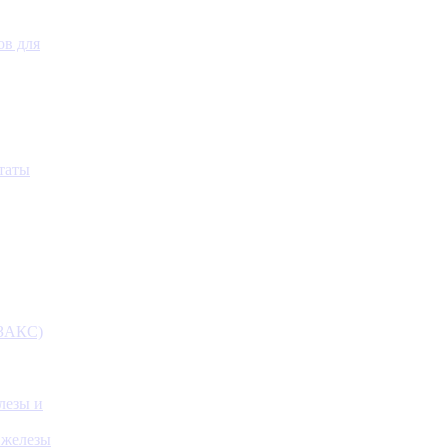
ов для
таты
(ЗАКС)
лезы и
 железы