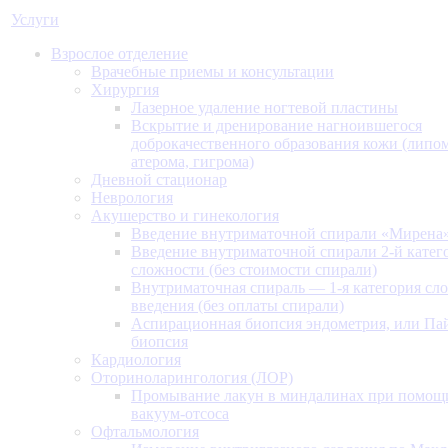
Услуги
Взрослое отделение
Врачебные приемы и консультации
Хирургия
Лазерное удаление ногтевой пластины
Вскрытие и дренирование нагноившегося
доброкачественного образования кожи (липом
атерома, гигрома)
Дневной стационар
Неврология
Акушерство и гинекология
Введение внутриматочной спирали «Мирена
Введение внутриматочной спирали 2-й катег
сложности (без стоимости спирали)
Внутриматочная спираль — 1-я категория сл
введения (без оплаты спирали)
Аспирационная биопсия эндометрия, или Па
биопсия
Кардиология
Оториноларингология (ЛОР)
Промывание лакун в миндалинах при помощ
вакуум-отсоса
Офтальмология