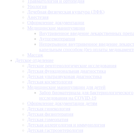
Травматология и ортопедия
Урология
Лечебная физическая культура (ЛФК)
Анестезия
Оформление документации
Медицинские манипуляции
Внутривенное введение лекарственных преп
Аутогемотерапия
Непрерывное внутривенное введение лекарс
капельным способом (без оплаты медикамент
Массаж
Детское отделение
Детские рентгенологические исследования
Детская функциональная диагностика
Детская ультразвуковая диагностика
Детская косметология
Медицинские манипуляции для детей
Забор биоматериала для бактериологического
исследования на COVID-19
Оформление документации детям
Детская гинекология
Детская физиотерапия
Детская гомеопатия
Детская аллергология и иммунология
Детская гастроэнтерология