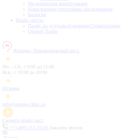
Медицинские манипуляции
Комплексные программы обследования
Биопсия
Прайс-листы
Прайс по услугам отделения Стоматологии
Общий Прайс
Ясенево, Новоясеневский пр-т.
Пн. - Сб.: с 9:00 до 21:00
Вск.: с 10:00 до 20:00
Отзывы
info@orange-clinic.ru
Скачать прайс-лист
+7 (499) 213-33-03
Заказать звонок
Услуги