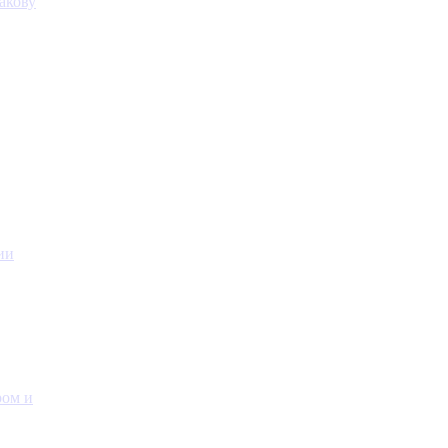
акову
ии
ром и