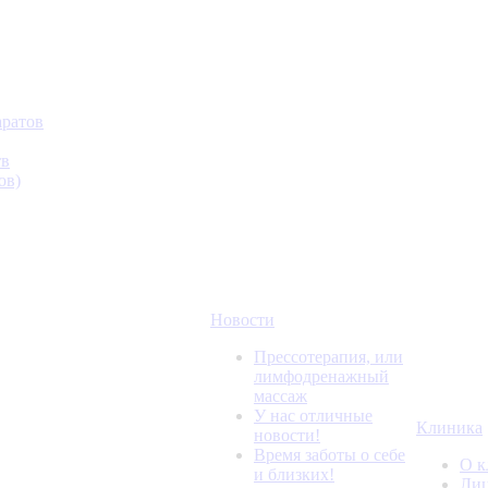
аратов
тв
ов)
Новости
Прессотерапия, или
лимфодренажный
массаж
У нас отличные
Клиника
новости!
Время заботы о себе
О к
и близких!
Лиц