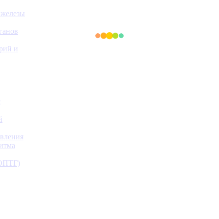
 железы
ганов
ерий и
с
й
авления
ритма
(ОПТГ)