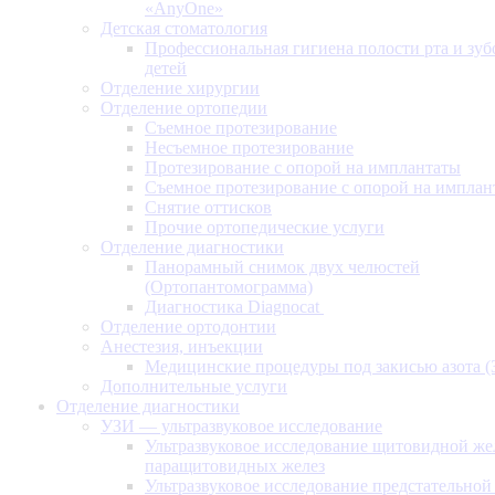
«AnyOne»
Детская стоматология
Профессиональная гигиена полости рта и зуб
детей
Отделение хирургии
Отделение ортопедии
Съемное протезирование
Несъемное протезирование
Протезирование с опорой на имплантаты
Съемное протезирование с опорой на имплан
Снятие оттисков
Прочие ортопедические услуги
Отделение диагностики
Панорамный снимок двух челюстей
(Ортопантомограмма)
Диагностика Diagnocat
Отделение ортодонтии
Анестезия, инъекции
Медицинские процедуры под закисью азота 
Дополнительные услуги
Отделение диагностики
УЗИ — ультразвуковое исследование
Ультразвуковое исследование щитовидной же
паращитовидных желез
Ультразвуковое исследование предстательной