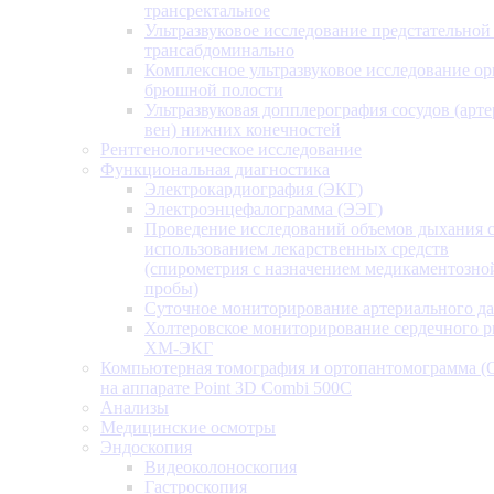
трансректальное
Ультразвуковое исследование предстательной
трансабдоминально
Комплексное ультразвуковое исследование ор
брюшной полости
Ультразвуковая допплерография сосудов (арт
вен) нижних конечностей
Рентгенологическое исследование
Функциональная диагностика
Электрокардиография (ЭКГ)
Электроэнцефалограмма (ЭЭГ)
Проведение исследований объемов дыхания 
использованием лекарственных средств
(спирометрия с назначением медикаментозно
пробы)
Суточное мониторирование артериального д
Холтеровское мониторирование сердечного 
ХМ-ЭКГ
Компьютерная томография и ортопантомограмма 
на аппарате Point 3D Combi 500C
Анализы
Медицинские осмотры
Эндоскопия
Видеоколоноскопия
Гастроскопия