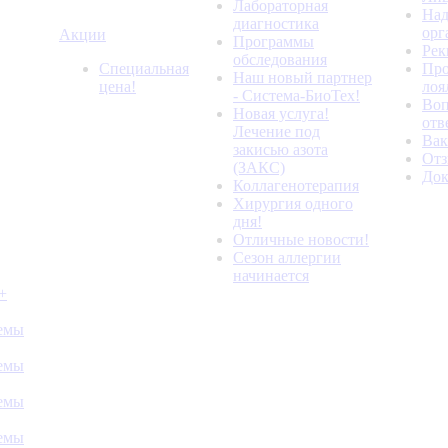
Лабораторная
Над
диагностика
орг
Акции
Программы
Рек
обследования
Специальная
Про
Наш новый партнер
цена!
лоя
- Система-БиоТех!
Воп
Новая услуга!
отв
Лечение под
Вак
закисью азота
От
(ЗАКС)
До
Коллагенотерапия
Хирургия одного
дня!
Отличные новости!
Сезон аллергии
начинается
+
темы
темы
темы
темы