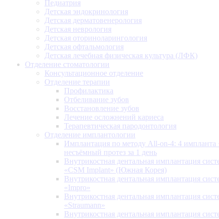
Педиатрия
Детская эндокринология
Детская дерматовенерология
Детская неврология
Детская оториноларингология
Детская офтальмология
Детская лечебная физическая культура (ЛФК)
Отделение стоматологии
Консультационное отделение
Отделение терапии
Профилактика
Отбеливание зубов
Восстановление зубов
Лечение осложнений кариеса
Терапевтическая пародонтология
Отделение имплантологии
Имплантация по методу All-on-4: 4 импланта 
несъёмный протез за 1 день
Внутрикостная дентальная имплантация сис
«CSM Implant» (Южная Корея)
Внутрикостная дентальная имплантация сис
«Impro»
Внутрикостная дентальная имплантация сис
«Straumann»
Внутрикостная дентальная имплантация сис