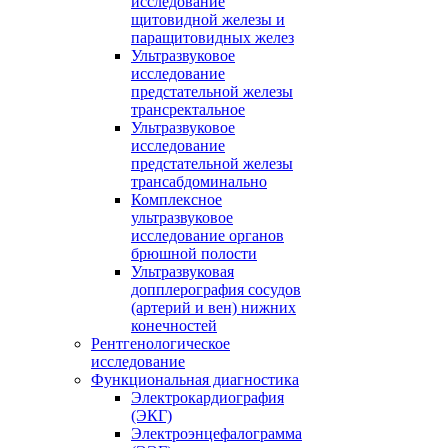
исследование
щитовидной железы и
паращитовидных желез
Ультразвуковое
исследование
предстательной железы
трансректальное
Ультразвуковое
исследование
предстательной железы
трансабдоминально
Комплексное
ультразвуковое
исследование органов
брюшной полости
Ультразвуковая
допплерография сосудов
(артерий и вен) нижних
конечностей
Рентгенологическое
исследование
Функциональная диагностика
Электрокардиография
(ЭКГ)
Электроэнцефалограмма