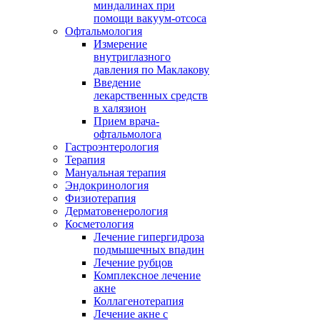
миндалинах при
помощи вакуум-отсоса
Офтальмология
Измерение
внутриглазного
давления по Маклакову
Введение
лекарственных средств
в халязион
Прием врача-
офтальмолога
Гастроэнтерология
Терапия
Мануальная терапия
Эндокринология
Физиотерапия
Дерматовенерология
Косметология
Лечение гипергидроза
подмышечных впадин
Лечение рубцов
Комплексное лечение
акне
Коллагенотерапия
Лечение акне с