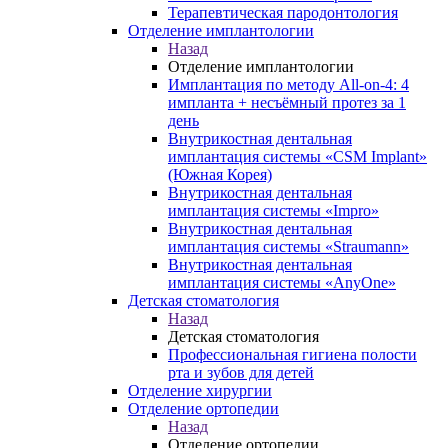
Терапевтическая пародонтология
Отделение имплантологии
Назад
Отделение имплантологии
Имплантация по методу All-on-4: 4
импланта + несъёмный протез за 1
день
Внутрикостная дентальная
имплантация системы «CSM Implant»
(Южная Корея)
Внутрикостная дентальная
имплантация системы «Impro»
Внутрикостная дентальная
имплантация системы «Straumann»
Внутрикостная дентальная
имплантация системы «AnyOne»
Детская стоматология
Назад
Детская стоматология
Профессиональная гигиена полости
рта и зубов для детей
Отделение хирургии
Отделение ортопедии
Назад
Отделение ортопедии