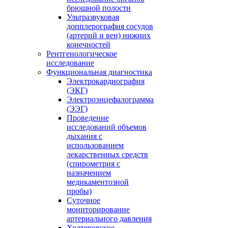
брюшной полости
Ультразвуковая
допплерография сосудов
(артерий и вен) нижних
конечностей
Рентгенологическое
исследование
Функциональная диагностика
Электрокардиография
(ЭКГ)
Электроэнцефалограмма
(ЭЭГ)
Проведение
исследований объемов
дыхания с
использованием
лекарственных средств
(спирометрия с
назначением
медикаментозной
пробы)
Суточное
мониторирование
артериального давления
Холтеровское