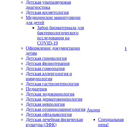
Детская ультразвуковая
диагностика
Детская косметология
Медицинские манипуляции
для детей
Забор биоматериала для
бактериологического
исследования на
COVID-19
Оформление документации
детям
Детская гинекология
Детская физиотерапия
Детская гомеопатия
Детская аллергология и
иммунология
Детская гастроэнтерология
Педиатрия
Детская эндокринология
Детская дерматовенерология
Детская неврология
Детская оториноларингология
Акции
Детская офтальмология
Детская лечебная физическая
Специальная
культура (ЛФК)
цена!