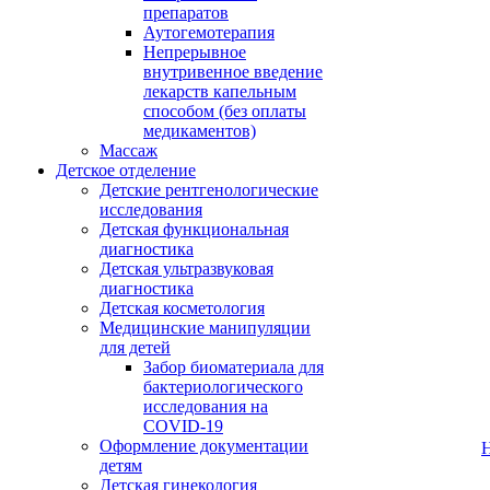
препаратов
Аутогемотерапия
Непрерывное
внутривенное введение
лекарств капельным
способом (без оплаты
медикаментов)
Массаж
Детское отделение
Детские рентгенологические
исследования
Детская функциональная
диагностика
Детская ультразвуковая
диагностика
Детская косметология
Медицинские манипуляции
для детей
Забор биоматериала для
бактериологического
исследования на
COVID-19
Оформление документации
детям
Детская гинекология