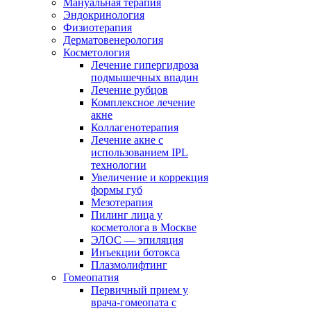
Мануальная терапия
Эндокринология
Физиотерапия
Дерматовенерология
Косметология
Лечение гипергидроза
подмышечных впадин
Лечение рубцов
Комплексное лечение
акне
Коллагенотерапия
Лечение акне с
использованием IPL
технологии
Увеличение и коррекция
формы губ
Мезотерапия
Пилинг лица у
косметолога в Москве
ЭЛОС — эпиляция
Инъекции ботокса
Плазмолифтинг
Гомеопатия
Первичный прием у
врача-гомеопата с