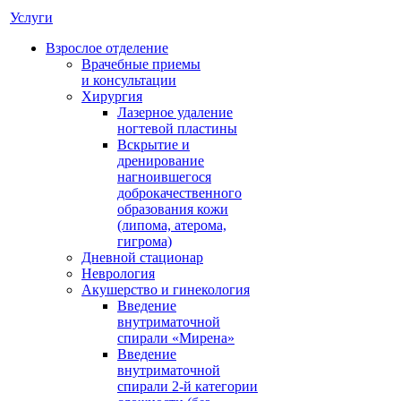
Услуги
Взрослое отделение
Врачебные приемы
и консультации
Хирургия
Лазерное удаление
ногтевой пластины
Вскрытие и
дренирование
нагноившегося
доброкачественного
образования кожи
(липома, атерома,
гигрома)
Дневной стационар
Неврология
Акушерство и гинекология
Введение
внутриматочной
спирали «Мирена»
Введение
внутриматочной
спирали 2-й категории