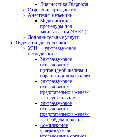
Диагностика Diagnocat
Отделение ортодонтии
Анестезия, инъекции
Медицинские
процедуры под
закисью азота (ЗАКС)
Дополнительные услуги
Отделение диагностики
УЗИ — ультразвуковое
исследование
Ультразвуковое
исследование
щитовидной железы и
паращитовидных желез
Ультразвуковое
исследование
предстательной железы
трансректальное
Ультразвуковое
исследование
предстательной железы
трансабдоминально
Комплексное
ультразвуковое
исследование органов