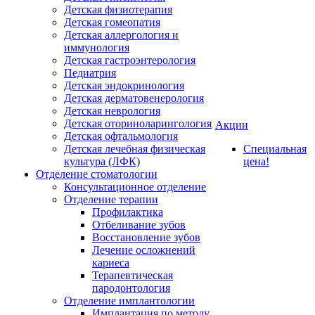
Детская физиотерапия
Детская гомеопатия
Детская аллергология и
иммунология
Детская гастроэнтерология
Педиатрия
Детская эндокринология
Детская дерматовенерология
Детская неврология
Детская оториноларингология
Акции
Детская офтальмология
Детская лечебная физическая
Специальная
культура (ЛФК)
цена!
Отделение стоматологии
Консультационное отделение
Отделение терапии
Профилактика
Отбеливание зубов
Восстановление зубов
Лечение осложнений
кариеса
Терапевтическая
пародонтология
Отделение имплантологии
Имплантация по методу