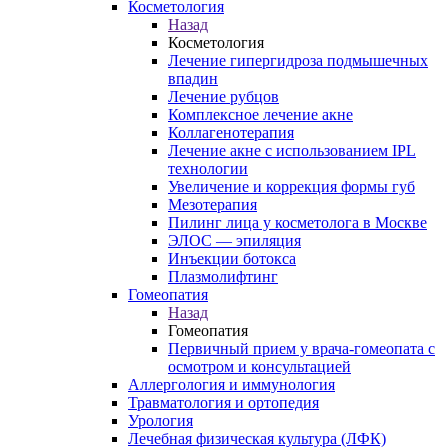
Косметология
Назад
Косметология
Лечение гипергидроза подмышечных
впадин
Лечение рубцов
Комплексное лечение акне
Коллагенотерапия
Лечение акне с использованием IPL
технологии
Увеличение и коррекция формы губ
Мезотерапия
Пилинг лица у косметолога в Москве
ЭЛОС — эпиляция
Инъекции ботокса
Плазмолифтинг
Гомеопатия
Назад
Гомеопатия
Первичный прием у врача-гомеопата с
осмотром и консультацией
Аллергология и иммунология
Травматология и ортопедия
Урология
Лечебная физическая культура (ЛФК)