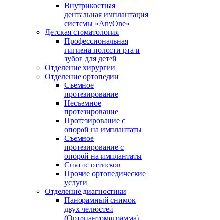
Внутрикостная
дентальная имплантация
системы «AnyOne»
Детская стоматология
Профессиональная
гигиена полости рта и
зубов для детей
Отделение хирургии
Отделение ортопедии
Съемное
протезирование
Несъемное
протезирование
Протезирование с
опорой на имплантаты
Съемное
протезирование с
опорой на имплантаты
Снятие оттисков
Прочие ортопедические
услуги
Отделение диагностики
Панорамный снимок
двух челюстей
(Ортопантомограмма)