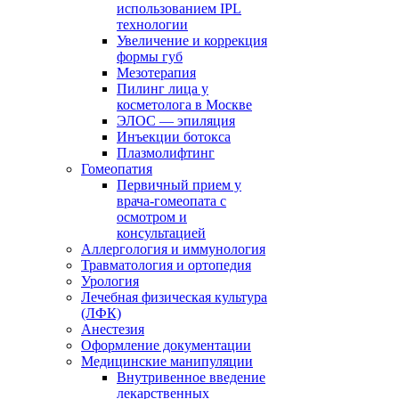
использованием IPL
технологии
Увеличение и коррекция
формы губ
Мезотерапия
Пилинг лица у
косметолога в Москве
ЭЛОС — эпиляция
Инъекции ботокса
Плазмолифтинг
Гомеопатия
Первичный прием у
врача-гомеопата с
осмотром и
консультацией
Аллергология и иммунология
Травматология и ортопедия
Урология
Лечебная физическая культура
(ЛФК)
Анестезия
Оформление документации
Медицинские манипуляции
Внутривенное введение
лекарственных