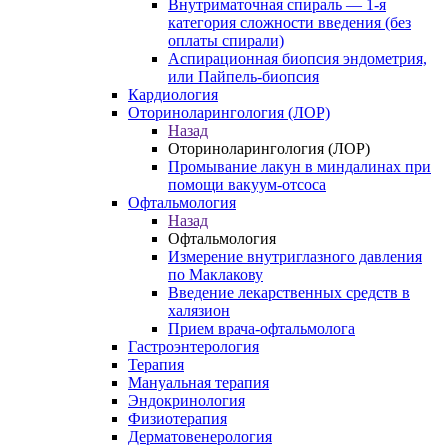
Внутриматочная спираль — 1-я
категория сложности введения (без
оплаты спирали)
Аспирационная биопсия эндометрия,
или Пайпель-биопсия
Кардиология
Оториноларингология (ЛОР)
Назад
Оториноларингология (ЛОР)
Промывание лакун в миндалинах при
помощи вакуум-отсоса
Офтальмология
Назад
Офтальмология
Измерение внутриглазного давления
по Маклакову
Введение лекарственных средств в
халязион
Прием врача-офтальмолога
Гастроэнтерология
Терапия
Мануальная терапия
Эндокринология
Физиотерапия
Дерматовенерология