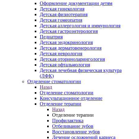
Оформление документации детям
Детская гинекология
Детская физиотерапия
Детская гомеопатия
Детская аллергология и иммунология
Детская гастроэнтерология
Педиатрия
Детская эндокринология
Детская дерматовенерология
Детская неврология
Детская оториноларингология
Детская офтальмология
Детская лечебная физическая культура
(ЛФК)
Отделение стоматологии
Назад
Отделение стоматологии
Консультационное отделение
Отделение терапии
Назад
Отделение терапии
Профилактика
Отбеливание зубов
Восстановление зубов
Лечение осложнений кариеса