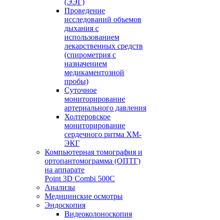
(ЭЭГ)
Проведение
исследований объемов
дыхания с
использованием
лекарственных средств
(спирометрия с
назначением
медикаментозной
пробы)
Суточное
мониторирование
артериального давления
Холтеровское
мониторирование
сердечного ритма ХМ-
ЭКГ
Компьютерная томография и
ортопантомограмма (ОПТГ)
на аппарате
Point 3D Combi 500C
Анализы
Медицинские осмотры
Эндоскопия
Видеоколоноскопия