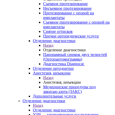
Съемное протезирование
Несъемное протезирование
Протезирование с опорой на
имплантаты
Съемное протезирование с опорой на
имплантаты
Снятие оттисков
Прочие ортопедические услуги
Отделение диагностики
Назад
Отделение диагностики
Панорамный снимок двух челюстей
(Ортопантомограмма)
Диагностика Diagnocat
Отделение ортодонтии
Анестезия, инъекции
Назад
Анестезия, инъекции
Медицинские процедуры под
закисью азота (ЗАКС)
Дополнительные услуги
Отделение диагностики
Назад
Отделение диагностики
УЗИ — ультразвуковое исследование