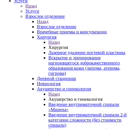
Услуги
Назад
Услуги
Взрослое отделение
Назад
Взрослое отделение
Врачебные приемы и консультации
Хирургия
Назад
Хирургия
Лазерное удаление ногтевой пластины
Вскрытие и дренирование
нагноившегося доброкачественного
образования кожи (липома, атерома,
гигрома)
Дневной стационар
Неврология
Акушерство и гинекология
Назад
Акушерство и гинекология
Введение внутриматочной спирали
«Мирена»
Введение внутриматочной спирали 2-й
категории сложности (без стоимости
спирали)