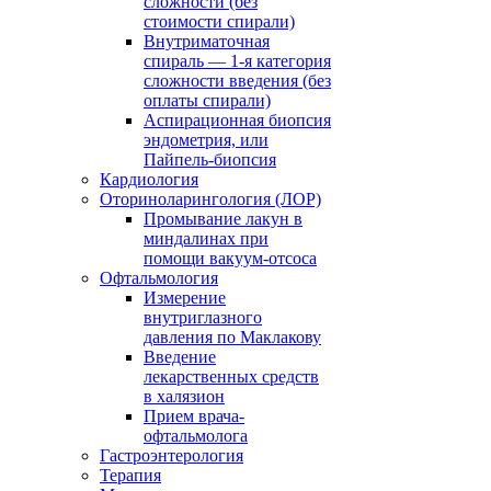
сложности (без
стоимости спирали)
Внутриматочная
спираль — 1-я категория
сложности введения (без
оплаты спирали)
Аспирационная биопсия
эндометрия, или
Пайпель-биопсия
Кардиология
Оториноларингология (ЛОР)
Промывание лакун в
миндалинах при
помощи вакуум-отсоса
Офтальмология
Измерение
внутриглазного
давления по Маклакову
Введение
лекарственных средств
в халязион
Прием врача-
офтальмолога
Гастроэнтерология
Терапия