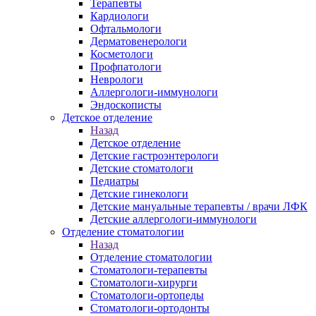
Терапевты
Кардиологи
Офтальмологи
Дерматовенерологи
Косметологи
Профпатологи
Неврологи
Аллергологи-иммунологи
Эндоскописты
Детское отделение
Назад
Детское отделение
Детские гастроэнтерологи
Детские стоматологи
Педиатры
Детские гинекологи
Детские мануальные терапевты / врачи ЛФК
Детские аллергологи-иммунологи
Отделение стоматологии
Назад
Отделение стоматологии
Стоматологи-терапевты
Стоматологи-хирурги
Стоматологи-ортопеды
Стоматологи-ортодонты