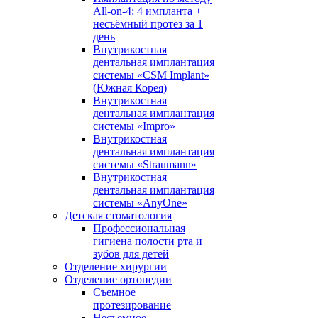
All-on-4: 4 импланта +
несъёмный протез за 1
день
Внутрикостная
дентальная имплантация
системы «CSM Implant»
(Южная Корея)
Внутрикостная
дентальная имплантация
системы «Impro»
Внутрикостная
дентальная имплантация
системы «Straumann»
Внутрикостная
дентальная имплантация
системы «AnyOne»
Детская стоматология
Профессиональная
гигиена полости рта и
зубов для детей
Отделение хирургии
Отделение ортопедии
Съемное
протезирование
Несъемное