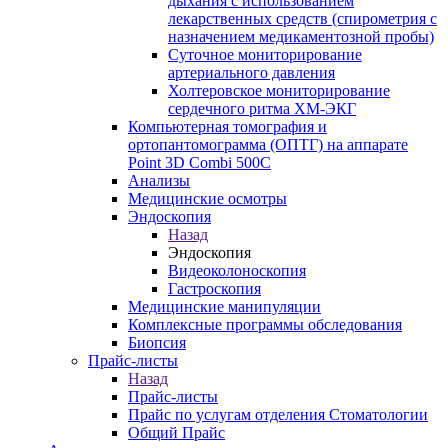
дыхания с использованием
лекарственных средств (спирометрия с
назначением медикаментозной пробы)
Суточное мониторирование
артериального давления
Холтеровское мониторирование
сердечного ритма ХМ-ЭКГ
Компьютерная томография и
ортопантомограмма (ОПТГ) на аппарате
Point 3D Combi 500C
Анализы
Медицинские осмотры
Эндоскопия
Назад
Эндоскопия
Видеоколоноскопия
Гастроскопия
Медицинские манипуляции
Комплексные программы обследования
Биопсия
Прайс-листы
Назад
Прайс-листы
Прайс по услугам отделения Стоматологии
Общий Прайс