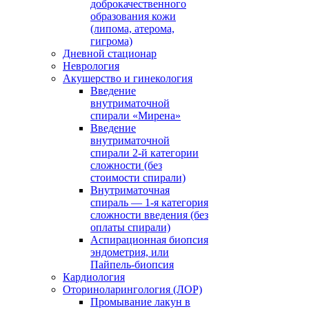
доброкачественного
образования кожи
(липома, атерома,
гигрома)
Дневной стационар
Неврология
Акушерство и гинекология
Введение
внутриматочной
спирали «Мирена»
Введение
внутриматочной
спирали 2-й категории
сложности (без
стоимости спирали)
Внутриматочная
спираль — 1-я категория
сложности введения (без
оплаты спирали)
Аспирационная биопсия
эндометрия, или
Пайпель-биопсия
Кардиология
Оториноларингология (ЛОР)
Промывание лакун в