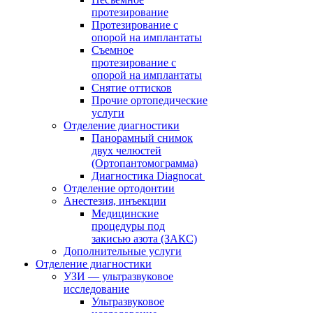
протезирование
Протезирование с
опорой на имплантаты
Съемное
протезирование с
опорой на имплантаты
Снятие оттисков
Прочие ортопедические
услуги
Отделение диагностики
Панорамный снимок
двух челюстей
(Ортопантомограмма)
Диагностика Diagnocat
Отделение ортодонтии
Анестезия, инъекции
Медицинские
процедуры под
закисью азота (ЗАКС)
Дополнительные услуги
Отделение диагностики
УЗИ — ультразвуковое
исследование
Ультразвуковое