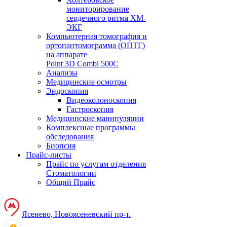
мониторирование
сердечного ритма ХМ-
ЭКГ
Компьютерная томография и
ортопантомограмма (ОПТГ)
на аппарате
Point 3D Combi 500C
Анализы
Медицинские осмотры
Эндоскопия
Видеоколоноскопия
Гастроскопия
Медицинские манипуляции
Комплексные программы
обследования
Биопсия
Прайс-листы
Прайс по услугам отделения
Стоматологии
Общий Прайс
Ясенево, Новоясеневский пр-т.