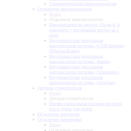
Терапевтическая пародонтология
Отделение имплантологии
Назад
Отделение имплантологии
Имплантация по методу All-on-4: 4
импланта + несъёмный протез за 1
день
Внутрикостная дентальная
имплантация системы «CSM Implant»
(Южная Корея)
Внутрикостная дентальная
имплантация системы «Impro»
Внутрикостная дентальная
имплантация системы «Straumann»
Внутрикостная дентальная
имплантация системы «AnyOne»
Детская стоматология
Назад
Детская стоматология
Профессиональная гигиена полости
рта и зубов для детей
Отделение хирургии
Отделение ортопедии
Назад
Отделение ортопедии