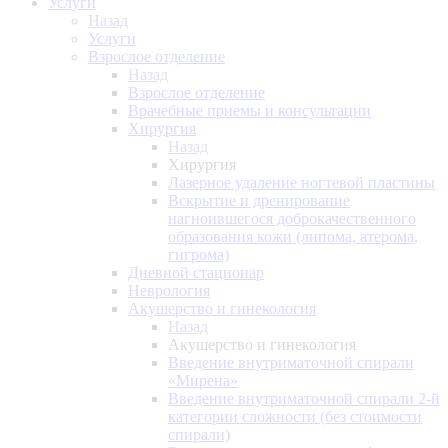
Услуги
Назад
Услуги
Взрослое отделение
Назад
Взрослое отделение
Врачебные приемы и консультации
Хирургия
Назад
Хирургия
Лазерное удаление ногтевой пластины
Вскрытие и дренирование
нагноившегося доброкачественного
образования кожи (липома, атерома,
гигрома)
Дневной стационар
Неврология
Акушерство и гинекология
Назад
Акушерство и гинекология
Введение внутриматочной спирали
«Мирена»
Введение внутриматочной спирали 2-й
категории сложности (без стоимости
спирали)