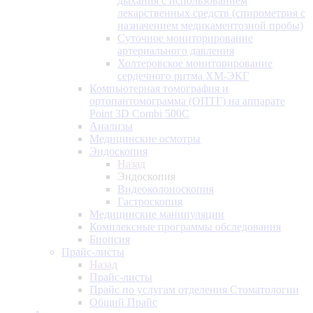
дыхания с использованием
лекарственных средств (спирометрия с
назначением медикаментозной пробы)
Суточное мониторирование
артериального давления
Холтеровское мониторирование
сердечного ритма ХМ-ЭКГ
Компьютерная томография и
ортопантомограмма (ОПТГ) на аппарате
Point 3D Combi 500C
Анализы
Медицинские осмотры
Эндоскопия
Назад
Эндоскопия
Видеоколоноскопия
Гастроскопия
Медицинские манипуляции
Комплексные программы обследования
Биопсия
Прайс-листы
Назад
Прайс-листы
Прайс по услугам отделения Стоматологии
Общий Прайс