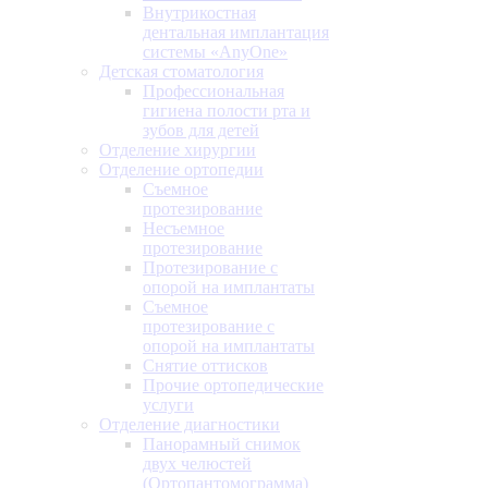
Внутрикостная
дентальная имплантация
системы «AnyOne»
Детская стоматология
Профессиональная
гигиена полости рта и
зубов для детей
Отделение хирургии
Отделение ортопедии
Съемное
протезирование
Несъемное
протезирование
Протезирование с
опорой на имплантаты
Съемное
протезирование с
опорой на имплантаты
Снятие оттисков
Прочие ортопедические
услуги
Отделение диагностики
Панорамный снимок
двух челюстей
(Ортопантомограмма)