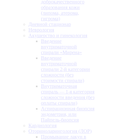
доброкачественного
образования кожи
(липома, атерома,
гигрома)
Дневной стационар
Неврология
Акушерство и гинекология
Введение
внутриматочной
спирали «Мирена»
Введение
внутриматочной
спирали 2-й категории
сложности (без
стоимости спирали)
Внутриматочная
спираль — 1-я категория
сложности введения (без
оплаты спирали)
Аспирационная биопсия
эндометрия, или
Пайпель-биопсия
Кардиология
Оториноларингология (ЛОР)
Промывание лакун в