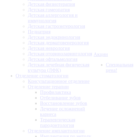
Детская физиотерапия
Детская гомеопатия
Детская аллергология и
иммунология
Детская гастроэнтерология
Педиатрия
Детская эндокринология
Детская дерматовенерология
Детская неврология
Детская оториноларингология
Акции
Детская офтальмология
Детская лечебная физическая
Специальная
культура (ЛФК)
цена!
Отделение стоматологии
Консультационное отделение
Отделение терапии
Профилактика
Отбеливание зубов
Восстановление зубов
Лечение осложнений
кариеса
Терапевтическая
пародонтология
Отделение имплантологии
Имплантация по методу