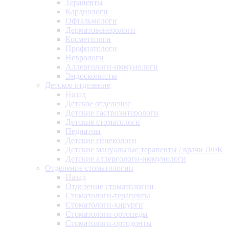
Терапевты
Кардиологи
Офтальмологи
Дерматовенерологи
Косметологи
Профпатологи
Неврологи
Аллергологи-иммунологи
Эндоскописты
Детское отделение
Назад
Детское отделение
Детские гастроэнтерологи
Детские стоматологи
Педиатры
Детские гинекологи
Детские мануальные терапевты / врачи ЛФК
Детские аллергологи-иммунологи
Отделение стоматологии
Назад
Отделение стоматологии
Стоматологи-терапевты
Стоматологи-хирурги
Стоматологи-ортопеды
Стоматологи-ортодонты