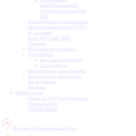
мониторирование
сердечного ритма ХМ-
ЭКГ
Компьютерная томография и
ортопантомограмма (ОПТГ)
на аппарате
Point 3D Combi 500C
Анализы
Медицинские осмотры
Эндоскопия
Видеоколоноскопия
Гастроскопия
Медицинские манипуляции
Комплексные программы
обследования
Биопсия
Прайс-листы
Прайс по услугам отделения
Стоматологии
Общий Прайс
Ясенево, Новоясеневский пр-т.