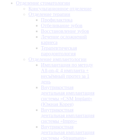
Отделение стоматологии
Консультационное отделение
Отделение терапии
Профилактика
Отбеливание зубов
Восстановление зубов
Лечение осложнений
кариеса
Терапевтическая
пародонтология
Отделение имплантологии
Имплантация по методу
All-on-4: 4 импланта +
несъёмный протез за 1
день
Внутрикостная
дентальная имплантация
системы «CSM Implant»
(Южная Корея)
Внутрикостная
дентальная имплантация
системы «Impro»
Внутрикостная
дентальная имплантация
системы «Straumann»