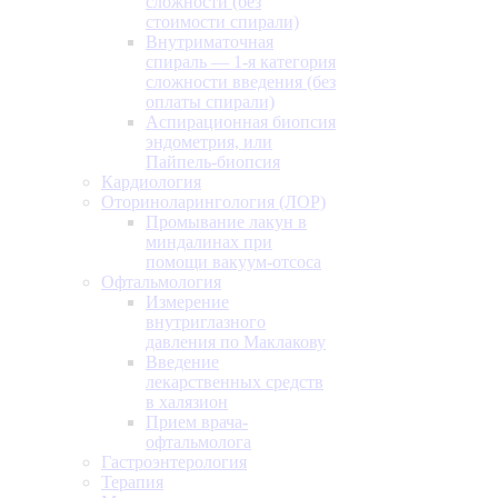
сложности (без
стоимости спирали)
Внутриматочная
спираль — 1-я категория
сложности введения (без
оплаты спирали)
Аспирационная биопсия
эндометрия, или
Пайпель-биопсия
Кардиология
Оториноларингология (ЛОР)
Промывание лакун в
миндалинах при
помощи вакуум-отсоса
Офтальмология
Измерение
внутриглазного
давления по Маклакову
Введение
лекарственных средств
в халязион
Прием врача-
офтальмолога
Гастроэнтерология
Терапия