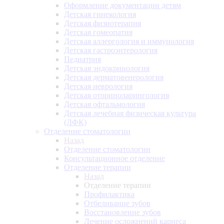
Оформление документации детям
Детская гинекология
Детская физиотерапия
Детская гомеопатия
Детская аллергология и иммунология
Детская гастроэнтерология
Педиатрия
Детская эндокринология
Детская дерматовенерология
Детская неврология
Детская оториноларингология
Детская офтальмология
Детская лечебная физическая культура
(ЛФК)
Отделение стоматологии
Назад
Отделение стоматологии
Консультационное отделение
Отделение терапии
Назад
Отделение терапии
Профилактика
Отбеливание зубов
Восстановление зубов
Лечение осложнений кариеса