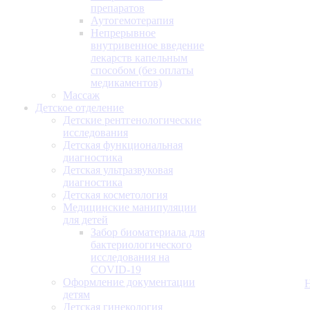
препаратов
Аутогемотерапия
Непрерывное
внутривенное введение
лекарств капельным
способом (без оплаты
медикаментов)
Массаж
Детское отделение
Детские рентгенологические
исследования
Детская функциональная
диагностика
Детская ультразвуковая
диагностика
Детская косметология
Медицинские манипуляции
для детей
Забор биоматериала для
бактериологического
исследования на
COVID-19
Оформление документации
детям
Детская гинекология