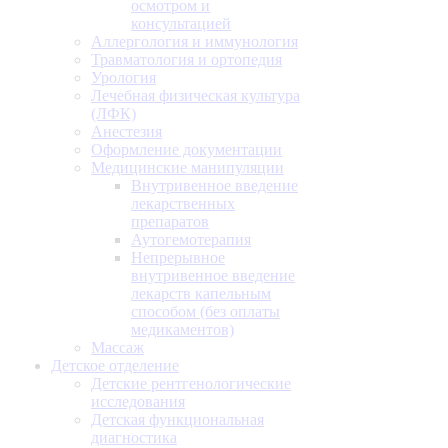
осмотром и
консультацией
Аллергология и иммунология
Травматология и ортопедия
Урология
Лечебная физическая культура
(ЛФК)
Анестезия
Оформление документации
Медицинские манипуляции
Внутривенное введение
лекарственных
препаратов
Аутогемотерапия
Непрерывное
внутривенное введение
лекарств капельным
способом (без оплаты
медикаментов)
Массаж
Детское отделение
Детские рентгенологические
исследования
Детская функциональная
диагностика