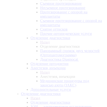
Съемное протезирование
Несъемное протезирование
Протезирование с опорой на
имплантаты
Съемное протезирование с опорой на
имплантаты
Снятие оттисков
Прочие ортопедические услуги
Отделение диагностики
Назад
Отделение диагностики
Панорамный снимок двух челюстей
(Ортопантомограмма)
Диагностика Diagnocat
Отделение ортодонтии
Анестезия, инъекции
Назад
Анестезия, инъекции
Медицинские процедуры под
закисью азота (ЗАКС)
Дополнительные услуги
Отделение диагностики
Назад
Отделение диагностики
УЗИ — ультразвуковое исследование