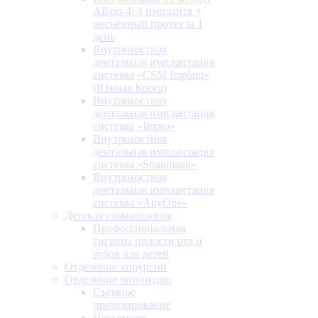
All-on-4: 4 импланта +
несъёмный протез за 1
день
Внутрикостная
дентальная имплантация
системы «CSM Implant»
(Южная Корея)
Внутрикостная
дентальная имплантация
системы «Impro»
Внутрикостная
дентальная имплантация
системы «Straumann»
Внутрикостная
дентальная имплантация
системы «AnyOne»
Детская стоматология
Профессиональная
гигиена полости рта и
зубов для детей
Отделение хирургии
Отделение ортопедии
Съемное
протезирование
Несъемное