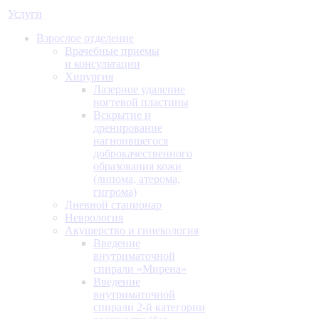
Услуги
Взрослое отделение
Врачебные приемы
и консультации
Хирургия
Лазерное удаление
ногтевой пластины
Вскрытие и
дренирование
нагноившегося
доброкачественного
образования кожи
(липома, атерома,
гигрома)
Дневной стационар
Неврология
Акушерство и гинекология
Введение
внутриматочной
спирали «Мирена»
Введение
внутриматочной
спирали 2-й категории