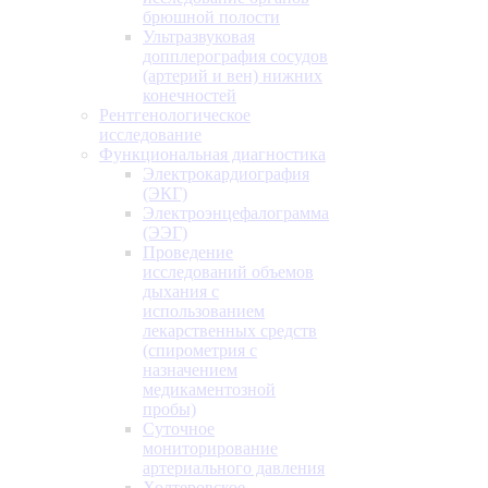
брюшной полости
Ультразвуковая
допплерография сосудов
(артерий и вен) нижних
конечностей
Рентгенологическое
исследование
Функциональная диагностика
Электрокардиография
(ЭКГ)
Электроэнцефалограмма
(ЭЭГ)
Проведение
исследований объемов
дыхания с
использованием
лекарственных средств
(спирометрия с
назначением
медикаментозной
пробы)
Суточное
мониторирование
артериального давления
Холтеровское