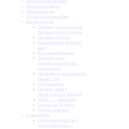
Мануальная терапия
Эндокринология
Физиотерапия
Дерматовенерология
Косметология
Лечение гипергидроза
подмышечных впадин
Лечение рубцов
Комплексное лечение
акне
Коллагенотерапия
Лечение акне с
использованием IPL
технологии
Увеличение и коррекция
формы губ
Мезотерапия
Пилинг лица у
косметолога в Москве
ЭЛОС — эпиляция
Инъекции ботокса
Плазмолифтинг
Гомеопатия
Первичный прием у
врача-гомеопата с