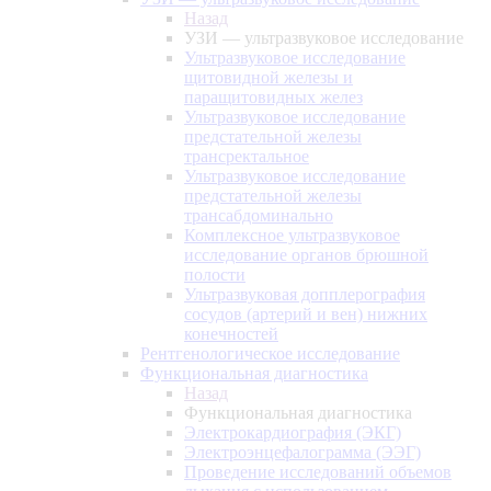
Назад
УЗИ — ультразвуковое исследование
Ультразвуковое исследование
щитовидной железы и
паращитовидных желез
Ультразвуковое исследование
предстательной железы
трансректальное
Ультразвуковое исследование
предстательной железы
трансабдоминально
Комплексное ультразвуковое
исследование органов брюшной
полости
Ультразвуковая допплерография
сосудов (артерий и вен) нижних
конечностей
Рентгенологическое исследование
Функциональная диагностика
Назад
Функциональная диагностика
Электрокардиография (ЭКГ)
Электроэнцефалограмма (ЭЭГ)
Проведение исследований объемов