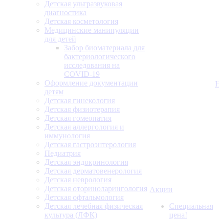
Детская ультразвуковая
диагностика
Детская косметология
Медицинские манипуляции
для детей
Забор биоматериала для
бактериологического
исследования на
COVID-19
Оформление документации
детям
Детская гинекология
Детская физиотерапия
Детская гомеопатия
Детская аллергология и
иммунология
Детская гастроэнтерология
Педиатрия
Детская эндокринология
Детская дерматовенерология
Детская неврология
Детская оториноларингология
Акции
Детская офтальмология
Детская лечебная физическая
Специальная
культура (ЛФК)
цена!