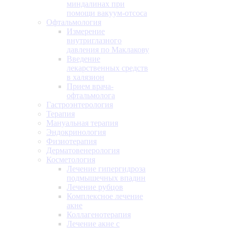
миндалинах при
помощи вакуум-отсоса
Офтальмология
Измерение
внутриглазного
давления по Маклакову
Введение
лекарственных средств
в халязион
Прием врача-
офтальмолога
Гастроэнтерология
Терапия
Мануальная терапия
Эндокринология
Физиотерапия
Дерматовенерология
Косметология
Лечение гипергидроза
подмышечных впадин
Лечение рубцов
Комплексное лечение
акне
Коллагенотерапия
Лечение акне с