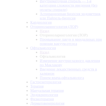
Внутриматочная спираль — 1-я
категория сложности введения (без
оплаты спирали)
Аспирационная биопсия эндометрия,
или Пайпель-биопсия
Кардиология
Оториноларингология (ЛОР)
Назад
Оториноларингология (ЛОР)
Промывание лакун в миндалинах при
помощи вакуум-отсоса
Офтальмология
Назад
Офтальмология
Измерение внутриглазного давления
по Маклакову
Введение лекарственных средств в
халязион
Прием врача-офтальмолога
Гастроэнтерология
Терапия
Мануальная терапия
Эндокринология
Физиотерапия
Дерматовенерология