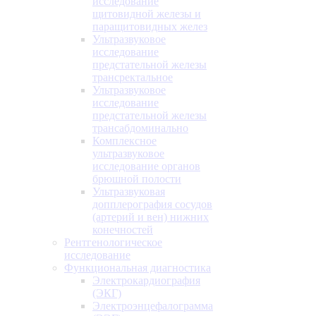
исследование
щитовидной железы и
паращитовидных желез
Ультразвуковое
исследование
предстательной железы
трансректальное
Ультразвуковое
исследование
предстательной железы
трансабдоминально
Комплексное
ультразвуковое
исследование органов
брюшной полости
Ультразвуковая
допплерография сосудов
(артерий и вен) нижних
конечностей
Рентгенологическое
исследование
Функциональная диагностика
Электрокардиография
(ЭКГ)
Электроэнцефалограмма