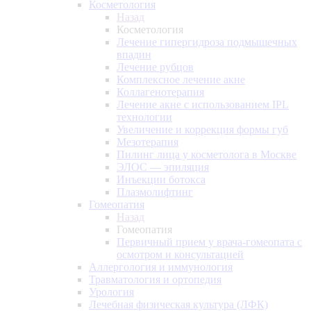
Косметология
Назад
Косметология
Лечение гипергидроза подмышечных
впадин
Лечение рубцов
Комплексное лечение акне
Коллагенотерапия
Лечение акне с использованием IPL
технологии
Увеличение и коррекция формы губ
Мезотерапия
Пилинг лица у косметолога в Москве
ЭЛОС — эпиляция
Инъекции ботокса
Плазмолифтинг
Гомеопатия
Назад
Гомеопатия
Первичный прием у врача-гомеопата с
осмотром и консультацией
Аллергология и иммунология
Травматология и ортопедия
Урология
Лечебная физическая культура (ЛФК)