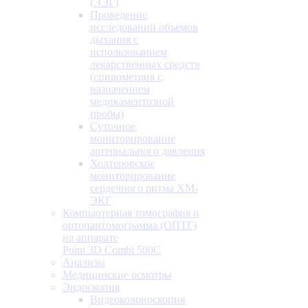
(ЭЭГ)
Проведение
исследований объемов
дыхания с
использованием
лекарственных средств
(спирометрия с
назначением
медикаментозной
пробы)
Суточное
мониторирование
артериального давления
Холтеровское
мониторирование
сердечного ритма ХМ-
ЭКГ
Компьютерная томография и
ортопантомограмма (ОПТГ)
на аппарате
Point 3D Combi 500C
Анализы
Медицинские осмотры
Эндоскопия
Видеоколоноскопия