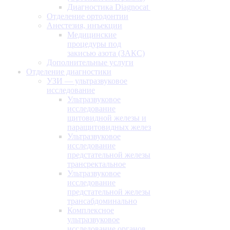
Диагностика Diagnocat
Отделение ортодонтии
Анестезия, инъекции
Медицинские
процедуры под
закисью азота (ЗАКС)
Дополнительные услуги
Отделение диагностики
УЗИ — ультразвуковое
исследование
Ультразвуковое
исследование
щитовидной железы и
паращитовидных желез
Ультразвуковое
исследование
предстательной железы
трансректальное
Ультразвуковое
исследование
предстательной железы
трансабдоминально
Комплексное
ультразвуковое
исследование органов