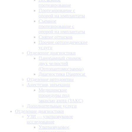
протезирование
Протезирование с
опорой на имплантаты
Съемное
протезирование с
опорой на имплантаты
Снятие оттисков
Прочие ортопедические
услуги
Отделение диагностики
Панорамный снимок
двух челюстей
(Ортопантомограмма)
Диагностика Diagnocat
Отделение ортодонтии
Анестезия, инъекции
Медицинские
процедуры под
закисью азота (ЗАКС)
Дополнительные услуги
Отделение диагностики
УЗИ — ультразвуковое
исследование
Ультразвуковое