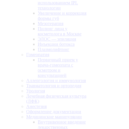
использованием IPL
технологии
Увеличение и коррекция
формы губ
Мезотерапия
Пилинг лица у
косметолога в Москве
ЭЛОС — эпиляция
Инъекции ботокса
Плазмолифтинг
Гомеопатия
Первичный прием у
врача-гомеопата с
осмотром и
консультацией
Аллергология и иммунология
Травматология и ортопедия
Урология
Лечебная физическая культура
(ЛФК)
Анестезия
Оформление документации
Медицинские манипуляции
Внутривенное введение
лекарственных