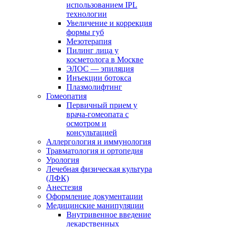
использованием IPL
технологии
Увеличение и коррекция
формы губ
Мезотерапия
Пилинг лица у
косметолога в Москве
ЭЛОС — эпиляция
Инъекции ботокса
Плазмолифтинг
Гомеопатия
Первичный прием у
врача-гомеопата с
осмотром и
консультацией
Аллергология и иммунология
Травматология и ортопедия
Урология
Лечебная физическая культура
(ЛФК)
Анестезия
Оформление документации
Медицинские манипуляции
Внутривенное введение
лекарственных