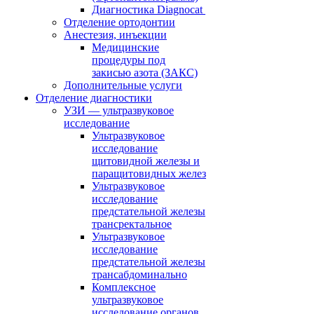
Диагностика Diagnocat
Отделение ортодонтии
Анестезия, инъекции
Медицинские
процедуры под
закисью азота (ЗАКС)
Дополнительные услуги
Отделение диагностики
УЗИ — ультразвуковое
исследование
Ультразвуковое
исследование
щитовидной железы и
паращитовидных желез
Ультразвуковое
исследование
предстательной железы
трансректальное
Ультразвуковое
исследование
предстательной железы
трансабдоминально
Комплексное
ультразвуковое
исследование органов