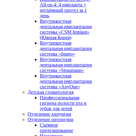
All-on-4: 4 импланта +
несъёмный протез за 1
день
Внутрикостная
дентальная имплантация
системы «CSM Implant»
(Южная Корея)
Внутрикостная
дентальная имплантация
системы «Impro»
Внутрикостная
дентальная имплантация
системы «Straumann»
Внутрикостная
дентальная имплантация
системы «AnyOne»
Детская стоматология
Профессиональная
гигиена полости рта и
зубов для детей
Отделение хирургии
Отделение ортопедии
Съемное
протезирование
Несъемное