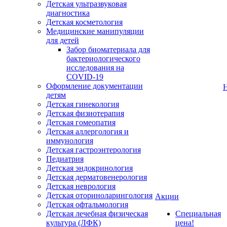
Детская ультразвуковая
диагностика
Детская косметология
Медицинские манипуляции
для детей
Забор биоматериала для
бактериологического
исследования на
COVID-19
Оформление документации
детям
Детская гинекология
Детская физиотерапия
Детская гомеопатия
Детская аллергология и
иммунология
Детская гастроэнтерология
Педиатрия
Детская эндокринология
Детская дерматовенерология
Детская неврология
Детская оториноларингология
Акции
Детская офтальмология
Детская лечебная физическая
Специальная
культура (ЛФК)
цена!