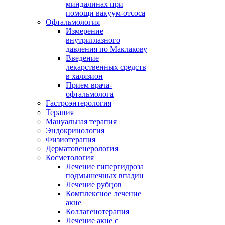
миндалинах при
помощи вакуум-отсоса
Офтальмология
Измерение
внутриглазного
давления по Маклакову
Введение
лекарственных средств
в халязион
Прием врача-
офтальмолога
Гастроэнтерология
Терапия
Мануальная терапия
Эндокринология
Физиотерапия
Дерматовенерология
Косметология
Лечение гипергидроза
подмышечных впадин
Лечение рубцов
Комплексное лечение
акне
Коллагенотерапия
Лечение акне с