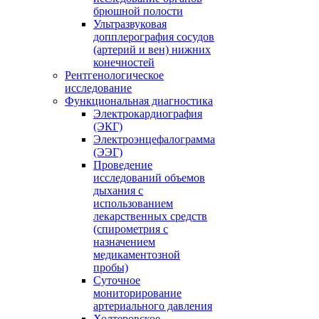
брюшной полости
Ультразвуковая
допплерография сосудов
(артерий и вен) нижних
конечностей
Рентгенологическое
исследование
Функциональная диагностика
Электрокардиография
(ЭКГ)
Электроэнцефалограмма
(ЭЭГ)
Проведение
исследований объемов
дыхания с
использованием
лекарственных средств
(спирометрия с
назначением
медикаментозной
пробы)
Суточное
мониторирование
артериального давления
Холтеровское