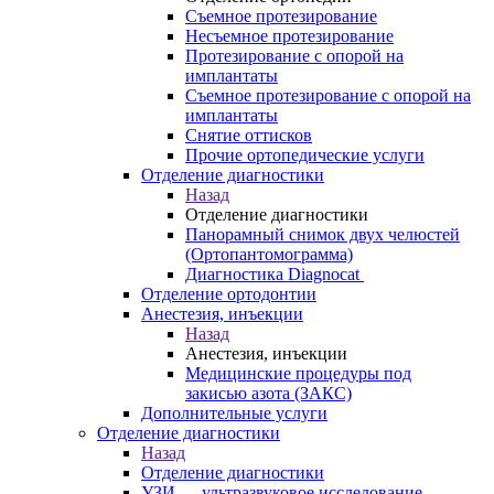
Съемное протезирование
Несъемное протезирование
Протезирование с опорой на
имплантаты
Съемное протезирование с опорой на
имплантаты
Снятие оттисков
Прочие ортопедические услуги
Отделение диагностики
Назад
Отделение диагностики
Панорамный снимок двух челюстей
(Ортопантомограмма)
Диагностика Diagnocat
Отделение ортодонтии
Анестезия, инъекции
Назад
Анестезия, инъекции
Медицинские процедуры под
закисью азота (ЗАКС)
Дополнительные услуги
Отделение диагностики
Назад
Отделение диагностики
УЗИ — ультразвуковое исследование