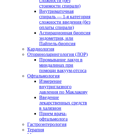
сложности (без
стоимости спирали)
Внутриматочная
спираль — 1-я категория
сложности введения (без
оплаты спирали)
Аспирационная биопсия
эндометрия, или
Пайпель-биопсия
Кардиология
Оториноларингология (ЛОР)
Промывание лакун в
миндалинах при
помощи вакуум-отсоса
Офтальмология
Измерение
внутриглазного
давления по Маклакову
Введение
лекарственных средств
в халязион
Прием врача-
офтальмолога
Гастроэнтерология
Терапия