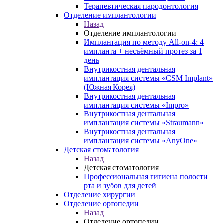
Терапевтическая пародонтология
Отделение имплантологии
Назад
Отделение имплантологии
Имплантация по методу All-on-4: 4
импланта + несъёмный протез за 1
день
Внутрикостная дентальная
имплантация системы «CSM Implant»
(Южная Корея)
Внутрикостная дентальная
имплантация системы «Impro»
Внутрикостная дентальная
имплантация системы «Straumann»
Внутрикостная дентальная
имплантация системы «AnyOne»
Детская стоматология
Назад
Детская стоматология
Профессиональная гигиена полости
рта и зубов для детей
Отделение хирургии
Отделение ортопедии
Назад
Отделение ортопедии