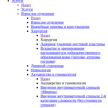
Услуги
Назад
Услуги
Взрослое отделение
Назад
Взрослое отделение
Врачебные приемы и консультации
Хирургия
Назад
Хирургия
Лазерное удаление ногтевой пластины
Вскрытие и дренирование
нагноившегося доброкачественного
образования кожи (липома, атерома,
гигрома)
Дневной стационар
Неврология
Акушерство и гинекология
Назад
Акушерство и гинекология
Введение внутриматочной спирали
«Мирена»
Введение внутриматочной спирали 2-й
категории сложности (без стоимости
спирали)