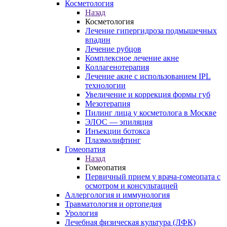
Косметология
Назад
Косметология
Лечение гипергидроза подмышечных
впадин
Лечение рубцов
Комплексное лечение акне
Коллагенотерапия
Лечение акне с использованием IPL
технологии
Увеличение и коррекция формы губ
Мезотерапия
Пилинг лица у косметолога в Москве
ЭЛОС — эпиляция
Инъекции ботокса
Плазмолифтинг
Гомеопатия
Назад
Гомеопатия
Первичный прием у врача-гомеопата с
осмотром и консультацией
Аллергология и иммунология
Травматология и ортопедия
Урология
Лечебная физическая культура (ЛФК)