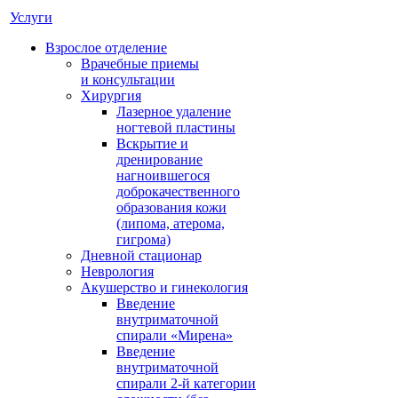
Услуги
Взрослое отделение
Врачебные приемы
и консультации
Хирургия
Лазерное удаление
ногтевой пластины
Вскрытие и
дренирование
нагноившегося
доброкачественного
образования кожи
(липома, атерома,
гигрома)
Дневной стационар
Неврология
Акушерство и гинекология
Введение
внутриматочной
спирали «Мирена»
Введение
внутриматочной
спирали 2-й категории