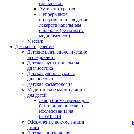
препаратов
Аутогемотерапия
Непрерывное
внутривенное введение
лекарств капельным
способом (без оплаты
медикаментов)
Массаж
Детское отделение
Детские рентгенологические
исследования
Детская функциональная
диагностика
Детская ультразвуковая
диагностика
Детская косметология
Медицинские манипуляции
для детей
Забор биоматериала для
бактериологического
исследования на
COVID-19
Оформление документации
детям
Детская гинекология