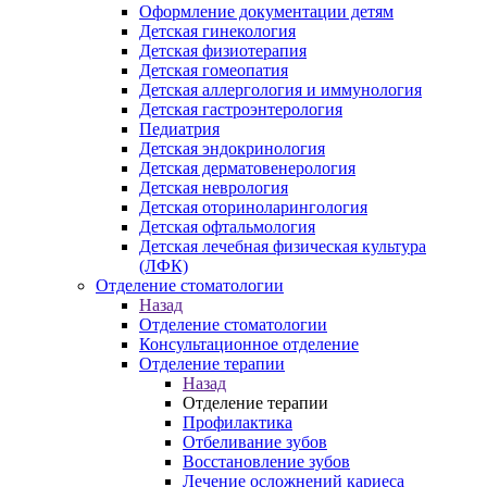
Оформление документации детям
Детская гинекология
Детская физиотерапия
Детская гомеопатия
Детская аллергология и иммунология
Детская гастроэнтерология
Педиатрия
Детская эндокринология
Детская дерматовенерология
Детская неврология
Детская оториноларингология
Детская офтальмология
Детская лечебная физическая культура
(ЛФК)
Отделение стоматологии
Назад
Отделение стоматологии
Консультационное отделение
Отделение терапии
Назад
Отделение терапии
Профилактика
Отбеливание зубов
Восстановление зубов
Лечение осложнений кариеса