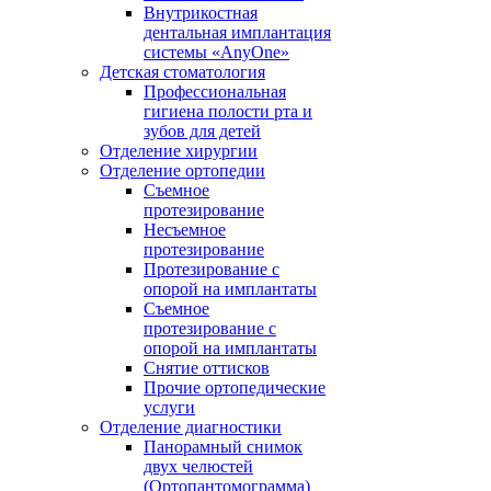
Внутрикостная
дентальная имплантация
системы «AnyOne»
Детская стоматология
Профессиональная
гигиена полости рта и
зубов для детей
Отделение хирургии
Отделение ортопедии
Съемное
протезирование
Несъемное
протезирование
Протезирование с
опорой на имплантаты
Съемное
протезирование с
опорой на имплантаты
Снятие оттисков
Прочие ортопедические
услуги
Отделение диагностики
Панорамный снимок
двух челюстей
(Ортопантомограмма)