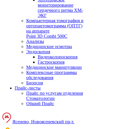
мониторирование
сердечного ритма ХМ-
ЭКГ
Компьютерная томография и
ортопантомограмма (ОПТГ)
на аппарате
Point 3D Combi 500C
Анализы
Медицинские осмотры
Эндоскопия
Видеоколоноскопия
Гастроскопия
Медицинские манипуляции
Комплексные программы
обследования
Биопсия
Прайс-листы
Прайс по услугам отделения
Стоматологии
Общий Прайс
Ясенево, Новоясеневский пр-т.