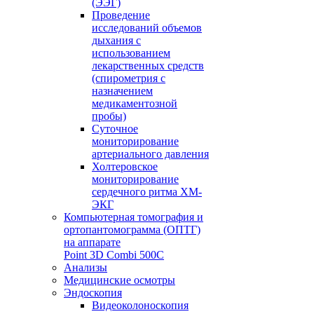
(ЭЭГ)
Проведение
исследований объемов
дыхания с
использованием
лекарственных средств
(спирометрия с
назначением
медикаментозной
пробы)
Суточное
мониторирование
артериального давления
Холтеровское
мониторирование
сердечного ритма ХМ-
ЭКГ
Компьютерная томография и
ортопантомограмма (ОПТГ)
на аппарате
Point 3D Combi 500C
Анализы
Медицинские осмотры
Эндоскопия
Видеоколоноскопия