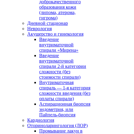
доброкачественного
образования кожи
(липома, атерома,
гигрома)
Дневной стационар
Неврология
Акушерство и гинекология
Введение
внутриматочной
спирали «Мирена»
Введение
внутриматочной
спирали 2-й категории
сложности (без
стоимости спирали)
Внутриматочная
спираль — 1-я категория
сложности введения (без
оплаты спирали)
Аспирационная биопсия
эндометрия, или
Пайпель-биопсия
Кардиология
Оториноларингология (ЛОР)
Промывание лакун в