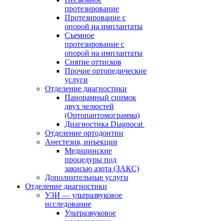
протезирование
Протезирование с
опорой на имплантаты
Съемное
протезирование с
опорой на имплантаты
Снятие оттисков
Прочие ортопедические
услуги
Отделение диагностики
Панорамный снимок
двух челюстей
(Ортопантомограмма)
Диагностика Diagnocat
Отделение ортодонтии
Анестезия, инъекции
Медицинские
процедуры под
закисью азота (ЗАКС)
Дополнительные услуги
Отделение диагностики
УЗИ — ультразвуковое
исследование
Ультразвуковое