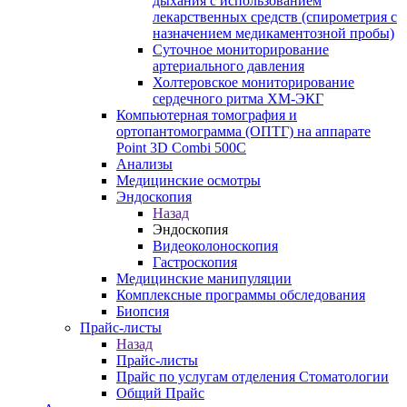
дыхания с использованием
лекарственных средств (спирометрия с
назначением медикаментозной пробы)
Суточное мониторирование
артериального давления
Холтеровское мониторирование
сердечного ритма ХМ-ЭКГ
Компьютерная томография и
ортопантомограмма (ОПТГ) на аппарате
Point 3D Combi 500C
Анализы
Медицинские осмотры
Эндоскопия
Назад
Эндоскопия
Видеоколоноскопия
Гастроскопия
Медицинские манипуляции
Комплексные программы обследования
Биопсия
Прайс-листы
Назад
Прайс-листы
Прайс по услугам отделения Стоматологии
Общий Прайс