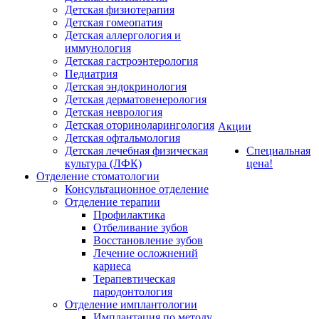
Детская физиотерапия
Детская гомеопатия
Детская аллергология и
иммунология
Детская гастроэнтерология
Педиатрия
Детская эндокринология
Детская дерматовенерология
Детская неврология
Детская оториноларингология
Акции
Детская офтальмология
Детская лечебная физическая
Специальная
культура (ЛФК)
цена!
Отделение стоматологии
Консультационное отделение
Отделение терапии
Профилактика
Отбеливание зубов
Восстановление зубов
Лечение осложнений
кариеса
Терапевтическая
пародонтология
Отделение имплантологии
Имплантация по методу