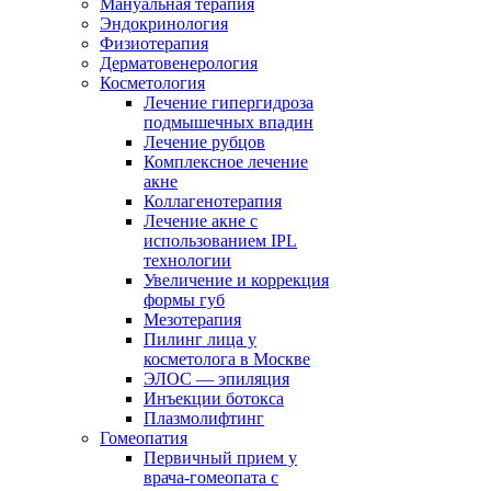
Мануальная терапия
Эндокринология
Физиотерапия
Дерматовенерология
Косметология
Лечение гипергидроза
подмышечных впадин
Лечение рубцов
Комплексное лечение
акне
Коллагенотерапия
Лечение акне с
использованием IPL
технологии
Увеличение и коррекция
формы губ
Мезотерапия
Пилинг лица у
косметолога в Москве
ЭЛОС — эпиляция
Инъекции ботокса
Плазмолифтинг
Гомеопатия
Первичный прием у
врача-гомеопата с