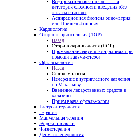
Внутриматочная спираль — 1-я
категория сложности введения (без
оплаты спирали)
Аспирационная биопсия эндометрия,
или Пайпель-биопсия
Кардиология
Оториноларингология (ЛОР)
Назад
Оториноларингология (ЛОР)
Промывание лакун в миндалинах при
помощи вакуум-отсоса
Офтальмология
Назад
Офтальмология
Измерение внутриглазного давления
по Маклакову
Введение лекарственных средств в
халязион
Прием врача-офтальмолога
Гастроэнтерология
Терапия
Мануальная терапия
Эндокринология
Физиотерапия
Дерматовенерология