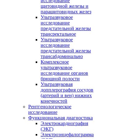
исследование
щитовидной железы и
паращитовидных желез
Ультразвуковое
исследование
предстательной железы
трансректальное
Ультразвуковое
исследование
предстательной железы
трансабдоминально
Комплексное
ультразвуковое
исследование органов
брюшной полости
Ультразвуковая
допплерография сосудов
(артерий и вен) нижних
конечностей
Рентгенологическое
исследование
Функциональная диагностика
Электрокардиография
(ЭКГ)
Электроэнцефалограмма