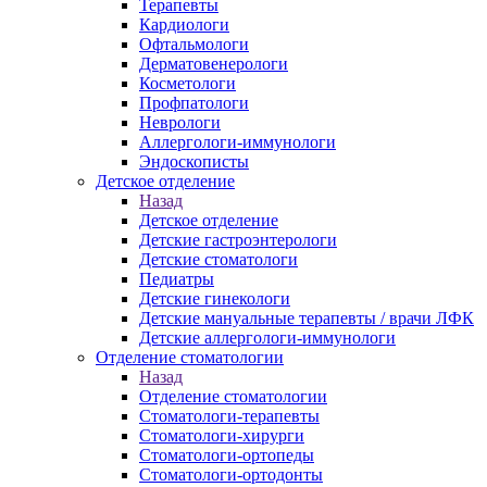
Терапевты
Кардиологи
Офтальмологи
Дерматовенерологи
Косметологи
Профпатологи
Неврологи
Аллергологи-иммунологи
Эндоскописты
Детское отделение
Назад
Детское отделение
Детские гастроэнтерологи
Детские стоматологи
Педиатры
Детские гинекологи
Детские мануальные терапевты / врачи ЛФК
Детские аллергологи-иммунологи
Отделение стоматологии
Назад
Отделение стоматологии
Стоматологи-терапевты
Стоматологи-хирурги
Стоматологи-ортопеды
Стоматологи-ортодонты