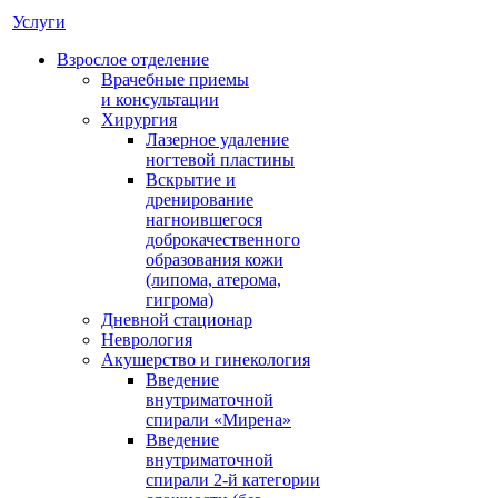
Услуги
Взрослое отделение
Врачебные приемы
и консультации
Хирургия
Лазерное удаление
ногтевой пластины
Вскрытие и
дренирование
нагноившегося
доброкачественного
образования кожи
(липома, атерома,
гигрома)
Дневной стационар
Неврология
Акушерство и гинекология
Введение
внутриматочной
спирали «Мирена»
Введение
внутриматочной
спирали 2-й категории