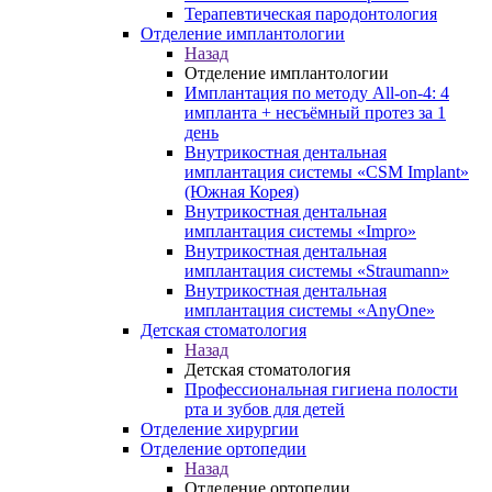
Терапевтическая пародонтология
Отделение имплантологии
Назад
Отделение имплантологии
Имплантация по методу All-on-4: 4
импланта + несъёмный протез за 1
день
Внутрикостная дентальная
имплантация системы «CSM Implant»
(Южная Корея)
Внутрикостная дентальная
имплантация системы «Impro»
Внутрикостная дентальная
имплантация системы «Straumann»
Внутрикостная дентальная
имплантация системы «AnyOne»
Детская стоматология
Назад
Детская стоматология
Профессиональная гигиена полости
рта и зубов для детей
Отделение хирургии
Отделение ортопедии
Назад
Отделение ортопедии