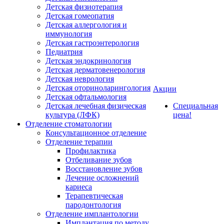
Детская физиотерапия
Детская гомеопатия
Детская аллергология и
иммунология
Детская гастроэнтерология
Педиатрия
Детская эндокринология
Детская дерматовенерология
Детская неврология
Детская оториноларингология
Акции
Детская офтальмология
Детская лечебная физическая
Специальная
культура (ЛФК)
цена!
Отделение стоматологии
Консультационное отделение
Отделение терапии
Профилактика
Отбеливание зубов
Восстановление зубов
Лечение осложнений
кариеса
Терапевтическая
пародонтология
Отделение имплантологии
Имплантация по методу