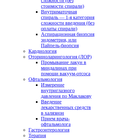
сложности (без
стоимости спирали)
Внутриматочная
спираль — 1-я категория
сложности введения (без
оплаты спирали)
Аспирационная биопсия
эндометрия, или
Пайпель-биопсия
Кардиология
Оториноларингология (ЛОР)
Промывание лакун в
миндалинах при
помощи вакуум-отсоса
Офтальмология
Измерение
внутриглазного
давления по Маклакову
Введение
лекарственных средств
в халязион
Прием врача-
офтальмолога
Гастроэнтерология
Терапия