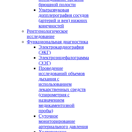
брюшной полости
Ультразвуковая
допплерография сосудов
(артерий и вен) нижних
конечностей
Рентгенологическое
исследование
Функциональная диагностика
Электрокардиография
(ЭКГ)
Электроэнцефалограмма
(ЭЭГ)
Проведение
исследований объемов
дыхания с
использованием
лекарственных средств
(спирометрия с
назначением
медикаментозной
пробы)
Суточное
мониторирование
артериального давления
Холтеровское