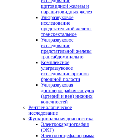
исследование
щитовидной железы и
паращитовидных желез
Ультразвуковое
исследование
предстательной железы
трансректальное
Ультразвуковое
исследование
предстательной железы
трансабдоминально
Комплексное
ультразвуковое
исследование органов
брюшной полости
Ультразвуковая
допплерография сосудов
(артерий и вен) нижних
конечностей
Рентгенологическое
исследование
Функциональная диагностика
Электрокардиография
(ЭКГ)
Электроэнцефалограмма