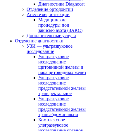
Диагностика Diagnocat
Отделение ортодонтии
Анестезия, инъекции
Медицинские
процедуры под
закисью азота (ЗАКС)
Дополнительные услуги
Отделение диагностики
УЗИ — ультразвуковое
исследование
Ультразвуковое
исследование
щитовидной железы и
паращитовидных желез
Ультразвуковое
исследование
предстательной железы
трансректальное
Ультразвуковое
исследование
предстательной железы
трансабдоминально
Комплексное
ультразвуковое
исследование органов