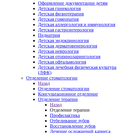
Оформление документации детям
Детская гинекология
Детская физиотерапия
Детская гомеопатия
Детская аллергология и иммунология
Детская гастроэнтерология
Педиатрия
Детская эндокринология
Детская дерматовенерология
Детская неврология
Детская оториноларингология
Детская офтальмология
Детская лечебная физическая культура
(ЛФК)
Отделение стоматологии
Назад
Отделение стоматологии
Консультационное отделение
Отделение терапии
Назад
Отделение терапии
Профилактика
Отбеливание зубов
Восстановление зубов
Лечение осложнений кариеса