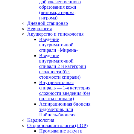
доброкачественного
образования кожи
(липома, атерома,
гигрома)
Дневной стационар
Неврология
Акушерство и гинекология
Введение
внутриматочной
спирали «Мирена»
Введение
внутриматочной
спирали 2-й категории
сложности (без
стоимости спирали)
Внутриматочная
спираль — 1-я категория
сложности введения (без
оплаты спирали)
Аспирационная биопсия
эндометрия, или
Пайпель-биопсия
Кардиология
Оториноларингология (ЛОР)
Промывание лакун в