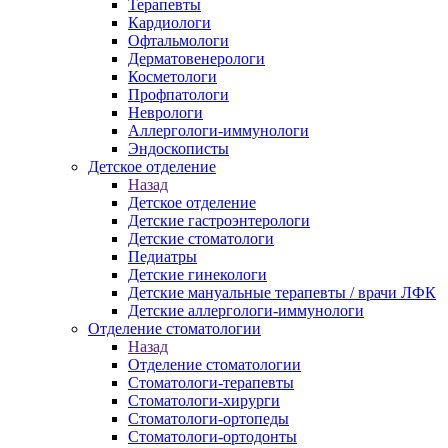
Терапевты
Кардиологи
Офтальмологи
Дерматовенерологи
Косметологи
Профпатологи
Неврологи
Аллергологи-иммунологи
Эндоскописты
Детское отделение
Назад
Детское отделение
Детские гастроэнтерологи
Детские стоматологи
Педиатры
Детские гинекологи
Детские мануальные терапевты / врачи ЛФК
Детские аллергологи-иммунологи
Отделение стоматологии
Назад
Отделение стоматологии
Стоматологи-терапевты
Стоматологи-хирурги
Стоматологи-ортопеды
Стоматологи-ортодонты