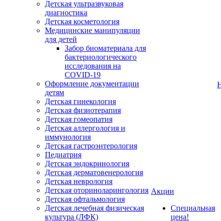
Детская ультразвуковая
диагностика
Детская косметология
Медицинские манипуляции
для детей
Забор биоматериала для
бактериологического
исследования на
COVID-19
Оформление документации
детям
Детская гинекология
Детская физиотерапия
Детская гомеопатия
Детская аллергология и
иммунология
Детская гастроэнтерология
Педиатрия
Детская эндокринология
Детская дерматовенерология
Детская неврология
Детская оториноларингология
Акции
Детская офтальмология
Детская лечебная физическая
Специальная
культура (ЛФК)
цена!