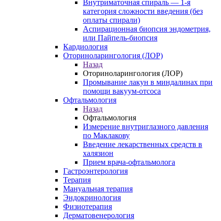
Внутриматочная спираль — 1-я
категория сложности введения (без
оплаты спирали)
Аспирационная биопсия эндометрия,
или Пайпель-биопсия
Кардиология
Оториноларингология (ЛОР)
Назад
Оториноларингология (ЛОР)
Промывание лакун в миндалинах при
помощи вакуум-отсоса
Офтальмология
Назад
Офтальмология
Измерение внутриглазного давления
по Маклакову
Введение лекарственных средств в
халязион
Прием врача-офтальмолога
Гастроэнтерология
Терапия
Мануальная терапия
Эндокринология
Физиотерапия
Дерматовенерология