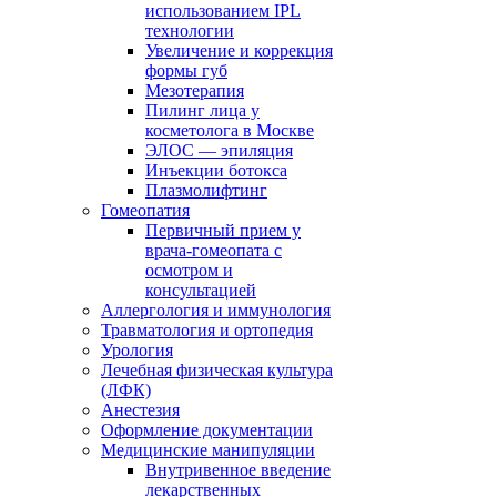
использованием IPL
технологии
Увеличение и коррекция
формы губ
Мезотерапия
Пилинг лица у
косметолога в Москве
ЭЛОС — эпиляция
Инъекции ботокса
Плазмолифтинг
Гомеопатия
Первичный прием у
врача-гомеопата с
осмотром и
консультацией
Аллергология и иммунология
Травматология и ортопедия
Урология
Лечебная физическая культура
(ЛФК)
Анестезия
Оформление документации
Медицинские манипуляции
Внутривенное введение
лекарственных