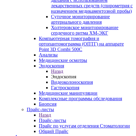
дыхания с использованием
лекарственных средств (спирометрия с
назначением медикаментозной пробы)
Суточное мониторирование
артериального давления
Холтеровское мониторирование
сердечного ритма ХМ-ЭКГ
Компьютерная томография и
ортопантомограмма (ОПТГ) на аппарате
Point 3D Combi 500C
Анализы
Медицинские осмотры
Эндоскопия
Назад
Эндоскопия
Видеоколоноскопия
Гастроскопия
Медицинские манипуляции
Комплексные программы обследования
Биопсия
Прайс-листы
Назад
Прайс-листы
Прайс по услугам отделения Стоматологии
Общий Прайс