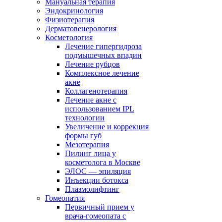
Мануальная терапия
Эндокринология
Физиотерапия
Дерматовенерология
Косметология
Лечение гипергидроза
подмышечных впадин
Лечение рубцов
Комплексное лечение
акне
Коллагенотерапия
Лечение акне с
использованием IPL
технологии
Увеличение и коррекция
формы губ
Мезотерапия
Пилинг лица у
косметолога в Москве
ЭЛОС — эпиляция
Инъекции ботокса
Плазмолифтинг
Гомеопатия
Первичный прием у
врача-гомеопата с