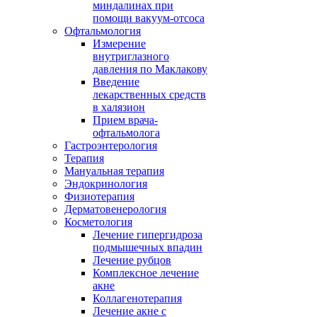
миндалинах при
помощи вакуум-отсоса
Офтальмология
Измерение
внутриглазного
давления по Маклакову
Введение
лекарственных средств
в халязион
Прием врача-
офтальмолога
Гастроэнтерология
Терапия
Мануальная терапия
Эндокринология
Физиотерапия
Дерматовенерология
Косметология
Лечение гипергидроза
подмышечных впадин
Лечение рубцов
Комплексное лечение
акне
Коллагенотерапия
Лечение акне с