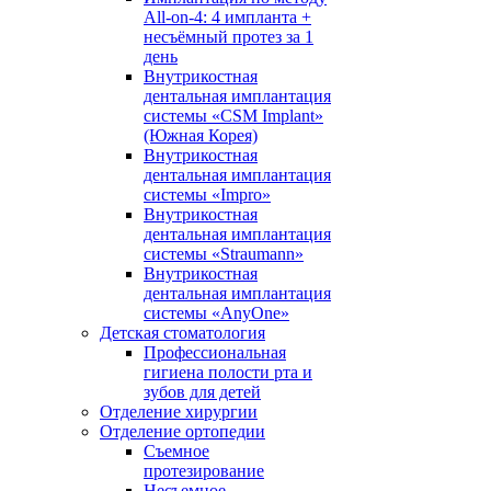
All-on-4: 4 импланта +
несъёмный протез за 1
день
Внутрикостная
дентальная имплантация
системы «CSM Implant»
(Южная Корея)
Внутрикостная
дентальная имплантация
системы «Impro»
Внутрикостная
дентальная имплантация
системы «Straumann»
Внутрикостная
дентальная имплантация
системы «AnyOne»
Детская стоматология
Профессиональная
гигиена полости рта и
зубов для детей
Отделение хирургии
Отделение ортопедии
Съемное
протезирование
Несъемное