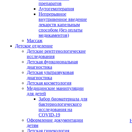
препаратов
Аутогемотерапия
Непрерывное
внутривенное введение
лекарств капельным
способом (без оплаты
медикаментов)
Массаж
Детское отделение
Детские рентгенологические
исследования
Детская функциональная
диагностика
Детская ультразвуковая
диагностика
Детская косметология
Медицинские манипуляции
для детей
Забор биоматериала для
бактериологического
исследования на
COVID-19
Оформление документации
детям
Детская гинекология