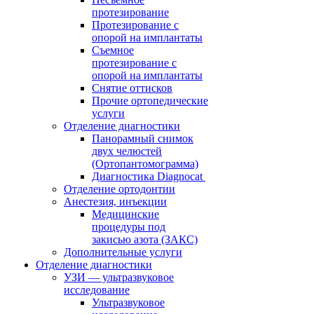
протезирование
Протезирование с
опорой на имплантаты
Съемное
протезирование с
опорой на имплантаты
Снятие оттисков
Прочие ортопедические
услуги
Отделение диагностики
Панорамный снимок
двух челюстей
(Ортопантомограмма)
Диагностика Diagnocat
Отделение ортодонтии
Анестезия, инъекции
Медицинские
процедуры под
закисью азота (ЗАКС)
Дополнительные услуги
Отделение диагностики
УЗИ — ультразвуковое
исследование
Ультразвуковое