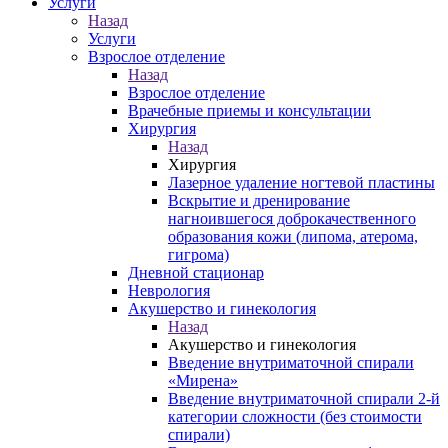
Услуги
Назад
Услуги
Взрослое отделение
Назад
Взрослое отделение
Врачебные приемы и консультации
Хирургия
Назад
Хирургия
Лазерное удаление ногтевой пластины
Вскрытие и дренирование
нагноившегося доброкачественного
образования кожи (липома, атерома,
гигрома)
Дневной стационар
Неврология
Акушерство и гинекология
Назад
Акушерство и гинекология
Введение внутриматочной спирали
«Мирена»
Введение внутриматочной спирали 2-й
категории сложности (без стоимости
спирали)