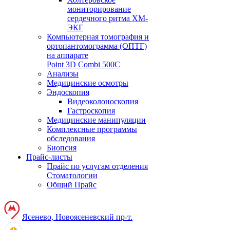
мониторирование
сердечного ритма ХМ-
ЭКГ
Компьютерная томография и
ортопантомограмма (ОПТГ)
на аппарате
Point 3D Combi 500C
Анализы
Медицинские осмотры
Эндоскопия
Видеоколоноскопия
Гастроскопия
Медицинские манипуляции
Комплексные программы
обследования
Биопсия
Прайс-листы
Прайс по услугам отделения
Стоматологии
Общий Прайс
Ясенево, Новоясеневский пр-т.