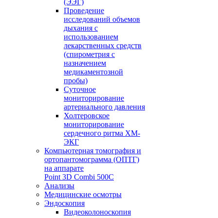
(ЭЭГ)
Проведение
исследований объемов
дыхания с
использованием
лекарственных средств
(спирометрия с
назначением
медикаментозной
пробы)
Суточное
мониторирование
артериального давления
Холтеровское
мониторирование
сердечного ритма ХМ-
ЭКГ
Компьютерная томография и
ортопантомограмма (ОПТГ)
на аппарате
Point 3D Combi 500C
Анализы
Медицинские осмотры
Эндоскопия
Видеоколоноскопия