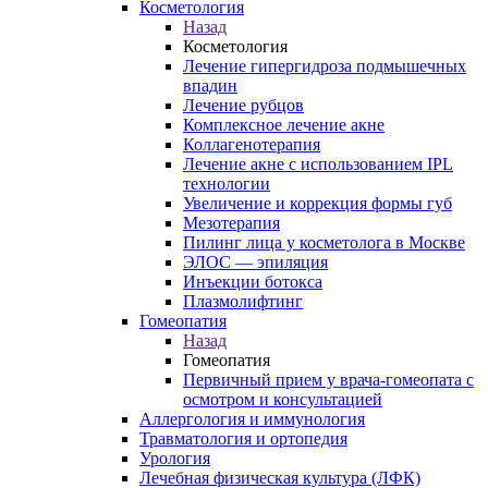
Косметология
Назад
Косметология
Лечение гипергидроза подмышечных
впадин
Лечение рубцов
Комплексное лечение акне
Коллагенотерапия
Лечение акне с использованием IPL
технологии
Увеличение и коррекция формы губ
Мезотерапия
Пилинг лица у косметолога в Москве
ЭЛОС — эпиляция
Инъекции ботокса
Плазмолифтинг
Гомеопатия
Назад
Гомеопатия
Первичный прием у врача-гомеопата с
осмотром и консультацией
Аллергология и иммунология
Травматология и ортопедия
Урология
Лечебная физическая культура (ЛФК)