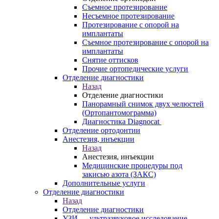
Съемное протезирование
Несъемное протезирование
Протезирование с опорой на
имплантаты
Съемное протезирование с опорой на
имплантаты
Снятие оттисков
Прочие ортопедические услуги
Отделение диагностики
Назад
Отделение диагностики
Панорамный снимок двух челюстей
(Ортопантомограмма)
Диагностика Diagnocat
Отделение ортодонтии
Анестезия, инъекции
Назад
Анестезия, инъекции
Медицинские процедуры под
закисью азота (ЗАКС)
Дополнительные услуги
Отделение диагностики
Назад
Отделение диагностики
УЗИ — ультразвуковое исследование