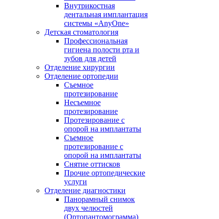
Внутрикостная
дентальная имплантация
системы «AnyOne»
Детская стоматология
Профессиональная
гигиена полости рта и
зубов для детей
Отделение хирургии
Отделение ортопедии
Съемное
протезирование
Несъемное
протезирование
Протезирование с
опорой на имплантаты
Съемное
протезирование с
опорой на имплантаты
Снятие оттисков
Прочие ортопедические
услуги
Отделение диагностики
Панорамный снимок
двух челюстей
(Ортопантомограмма)