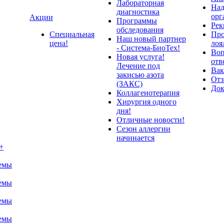
Лабораторная
Над
диагностика
орг
Акции
Программы
Рек
обследования
Специальная
Про
Наш новый партнер
цена!
лоя
- Система-БиоТех!
Воп
Новая услуга!
отв
Лечение под
Вак
закисью азота
От
(ЗАКС)
До
Коллагенотерапия
Хирургия одного
дня!
Отличные новости!
Сезон аллергии
начинается
+
темы
темы
темы
темы