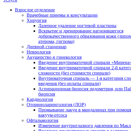
Взрослое отделение
Врачебные приемы и консультации
Хирургия
Лазерное удаление ногтевой пластины
Вскрытие и дренирование нагноившегося
доброкачественного образования кожи (липом
атерома, гигрома)
Дневной стационар
Неврология
Акушерство и гинекология
Введение внутриматочной спирали «Мирена
Введение внутриматочной спирали 2-й катег
сложности (без стоимости спирали)
Внутриматочная спираль — 1-я категория сл
введения (без оплаты спирали)
Аспирационная биопсия эндометрия, или Па
биопсия
Кардиология
Оториноларингология (ЛОР)
Промывание лакун в миндалинах при помощ
вакуум-отсоса
Офтальмология
Измерение внутриглазного давления по Макл
Введение лекарственных средств в халязион