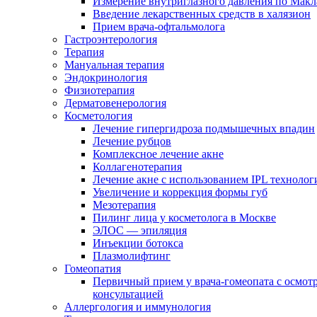
Измерение внутриглазного давления по Макл
Введение лекарственных средств в халязион
Прием врача-офтальмолога
Гастроэнтерология
Терапия
Мануальная терапия
Эндокринология
Физиотерапия
Дерматовенерология
Косметология
Лечение гипергидроза подмышечных впадин
Лечение рубцов
Комплексное лечение акне
Коллагенотерапия
Лечение акне с использованием IPL технолог
Увеличение и коррекция формы губ
Мезотерапия
Пилинг лица у косметолога в Москве
ЭЛОС — эпиляция
Инъекции ботокса
Плазмолифтинг
Гомеопатия
Первичный прием у врача-гомеопата с осмот
консультацией
Аллергология и иммунология