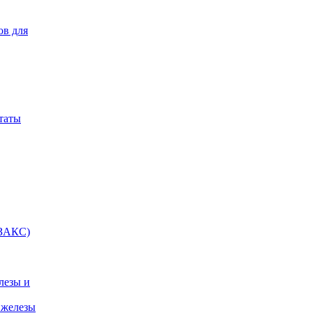
ов для
таты
(ЗАКС)
лезы и
 железы