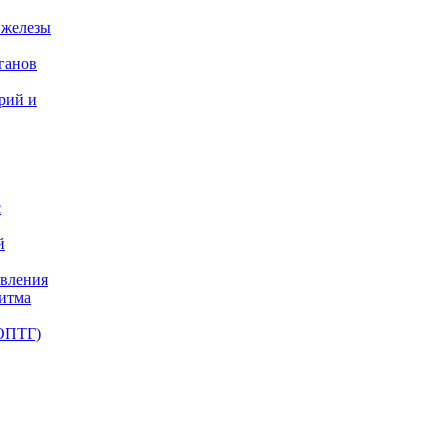
 железы
ганов
ерий и
с
й
авления
ритма
(ОПТГ)