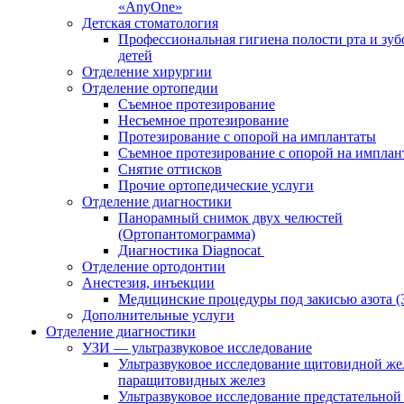
«AnyOne»
Детская стоматология
Профессиональная гигиена полости рта и зуб
детей
Отделение хирургии
Отделение ортопедии
Съемное протезирование
Несъемное протезирование
Протезирование с опорой на имплантаты
Съемное протезирование с опорой на имплан
Снятие оттисков
Прочие ортопедические услуги
Отделение диагностики
Панорамный снимок двух челюстей
(Ортопантомограмма)
Диагностика Diagnocat
Отделение ортодонтии
Анестезия, инъекции
Медицинские процедуры под закисью азота 
Дополнительные услуги
Отделение диагностики
УЗИ — ультразвуковое исследование
Ультразвуковое исследование щитовидной же
паращитовидных желез
Ультразвуковое исследование предстательной