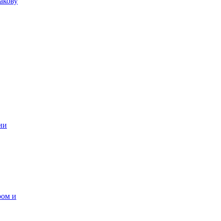
акову
ии
ром и