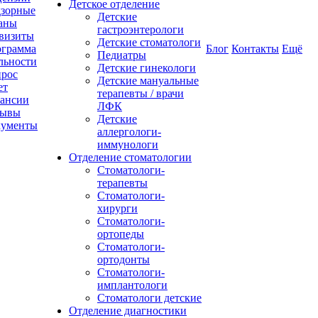
Детское отделение
зорные
Детские
аны
гастроэнтерологи
визиты
Детские стоматологи
грамма
Блог
Контакты
Ещё
Педиатры
льности
Детские гинекологи
рос
Детские мануальные
ет
терапевты / врачи
ансии
ЛФК
зывы
Детские
кументы
аллергологи-
иммунологи
Отделение стоматологии
Стоматологи-
терапевты
Стоматологи-
хирурги
Стоматологи-
ортопеды
Стоматологи-
ортодонты
Стоматологи-
имплантологи
Стоматологи детские
Отделение диагностики