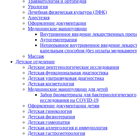
Травматология и ортопедия
Урология
Лечебная физическая культура (ЛФК)
Анестезия
Оформление документации
Медицинские манипуляции
Внутривенное введение лекарственных преп
Аутогемотерапия
Непрерывное внутривенное введение лекарс
капельным способом (без оплаты медикамент
Массаж
Детское отделение
Детские рентгенологические исследования
Детская функциональная диагностика
Детская ультразвуковая диагностика
Детская косметология
Медицинские манипуляции для детей
Забор биоматериала для бактериологического
исследования на COVID-19
Оформление документации детям
Детская гинекология
Детская физиотерапия
Детская гомеопатия
Детская аллергология и иммунология
Детская гастроэнтерология