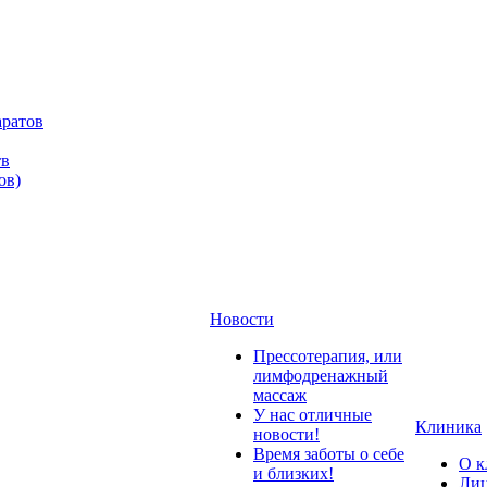
аратов
тв
ов)
Новости
Прессотерапия, или
лимфодренажный
массаж
У нас отличные
Клиника
новости!
Время заботы о себе
О к
и близких!
Лиц