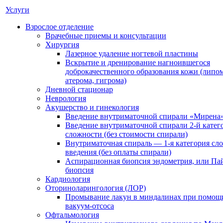
Услуги
Взрослое отделение
Врачебные приемы и консультации
Хирургия
Лазерное удаление ногтевой пластины
Вскрытие и дренирование нагноившегося
доброкачественного образования кожи (липом
атерома, гигрома)
Дневной стационар
Неврология
Акушерство и гинекология
Введение внутриматочной спирали «Мирена
Введение внутриматочной спирали 2-й катег
сложности (без стоимости спирали)
Внутриматочная спираль — 1-я категория сл
введения (без оплаты спирали)
Аспирационная биопсия эндометрия, или Па
биопсия
Кардиология
Оториноларингология (ЛОР)
Промывание лакун в миндалинах при помощ
вакуум-отсоса
Офтальмология