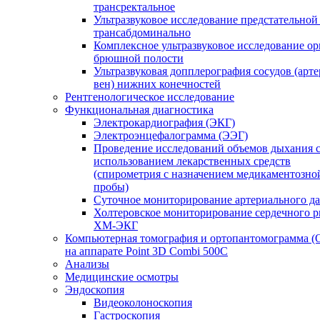
трансректальное
Ультразвуковое исследование предстательной
трансабдоминально
Комплексное ультразвуковое исследование ор
брюшной полости
Ультразвуковая допплерография сосудов (арт
вен) нижних конечностей
Рентгенологическое исследование
Функциональная диагностика
Электрокардиография (ЭКГ)
Электроэнцефалограмма (ЭЭГ)
Проведение исследований объемов дыхания 
использованием лекарственных средств
(спирометрия с назначением медикаментозно
пробы)
Суточное мониторирование артериального д
Холтеровское мониторирование сердечного 
ХМ-ЭКГ
Компьютерная томография и ортопантомограмма 
на аппарате Point 3D Combi 500C
Анализы
Медицинские осмотры
Эндоскопия
Видеоколоноскопия
Гастроскопия