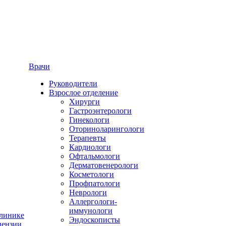
Врачи
Руководители
Взрослое отделение
Хирурги
Гастроэнтерологи
Гинекологи
Оториноларингологи
Терапевты
Кардиологи
Офтальмологи
Дерматовенерологи
Косметологи
Профпатологи
Неврологи
Аллергологи-
иммунологи
линике
Эндоскописты
ензии