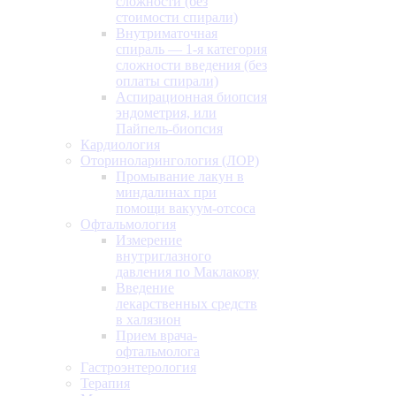
сложности (без
стоимости спирали)
Внутриматочная
спираль — 1-я категория
сложности введения (без
оплаты спирали)
Аспирационная биопсия
эндометрия, или
Пайпель-биопсия
Кардиология
Оториноларингология (ЛОР)
Промывание лакун в
миндалинах при
помощи вакуум-отсоса
Офтальмология
Измерение
внутриглазного
давления по Маклакову
Введение
лекарственных средств
в халязион
Прием врача-
офтальмолога
Гастроэнтерология
Терапия