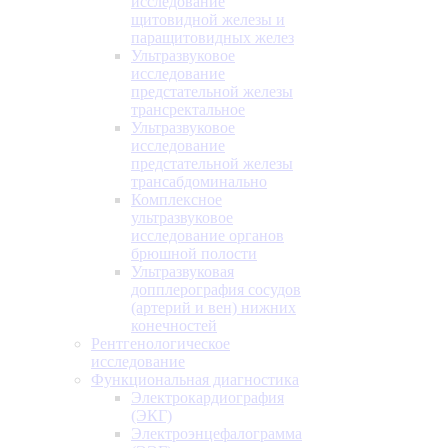
исследование
щитовидной железы и
паращитовидных желез
Ультразвуковое
исследование
предстательной железы
трансректальное
Ультразвуковое
исследование
предстательной железы
трансабдоминально
Комплексное
ультразвуковое
исследование органов
брюшной полости
Ультразвуковая
допплерография сосудов
(артерий и вен) нижних
конечностей
Рентгенологическое
исследование
Функциональная диагностика
Электрокардиография
(ЭКГ)
Электроэнцефалограмма