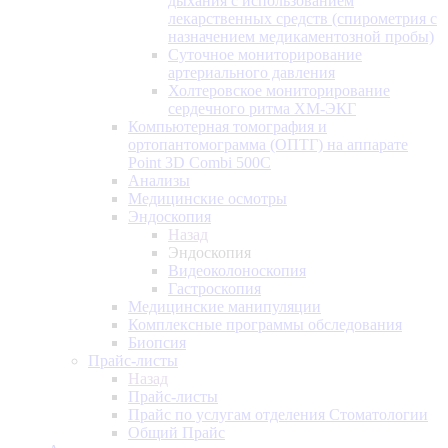
дыхания с использованием
лекарственных средств (спирометрия с
назначением медикаментозной пробы)
Суточное мониторирование
артериального давления
Холтеровское мониторирование
сердечного ритма ХМ-ЭКГ
Компьютерная томография и
ортопантомограмма (ОПТГ) на аппарате
Point 3D Combi 500C
Анализы
Медицинские осмотры
Эндоскопия
Назад
Эндоскопия
Видеоколоноскопия
Гастроскопия
Медицинские манипуляции
Комплексные программы обследования
Биопсия
Прайс-листы
Назад
Прайс-листы
Прайс по услугам отделения Стоматологии
Общий Прайс