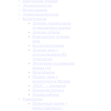
Мануальная терапия
Эндокринология
Физиотерапия
Дерматовенерология
Косметология
Лечение гипергидроза
подмышечных впадин
Лечение рубцов
Комплексное лечение
акне
Коллагенотерапия
Лечение акне с
использованием IPL
технологии
Увеличение и коррекция
формы губ
Мезотерапия
Пилинг лица у
косметолога в Москве
ЭЛОС — эпиляция
Инъекции ботокса
Плазмолифтинг
Гомеопатия
Первичный прием у
врача-гомеопата с