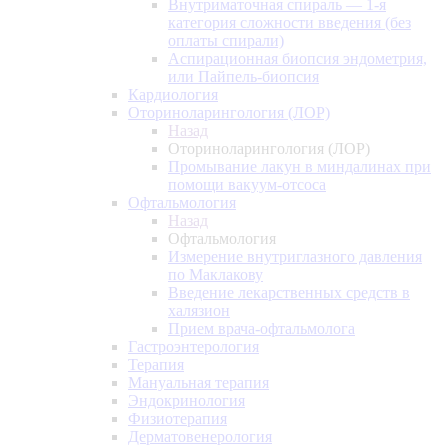
Внутриматочная спираль — 1-я
категория сложности введения (без
оплаты спирали)
Аспирационная биопсия эндометрия,
или Пайпель-биопсия
Кардиология
Оториноларингология (ЛОР)
Назад
Оториноларингология (ЛОР)
Промывание лакун в миндалинах при
помощи вакуум-отсоса
Офтальмология
Назад
Офтальмология
Измерение внутриглазного давления
по Маклакову
Введение лекарственных средств в
халязион
Прием врача-офтальмолога
Гастроэнтерология
Терапия
Мануальная терапия
Эндокринология
Физиотерапия
Дерматовенерология