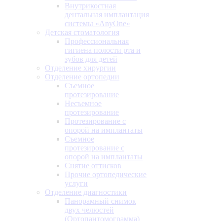
Внутрикостная
дентальная имплантация
системы «AnyOne»
Детская стоматология
Профессиональная
гигиена полости рта и
зубов для детей
Отделение хирургии
Отделение ортопедии
Съемное
протезирование
Несъемное
протезирование
Протезирование с
опорой на имплантаты
Съемное
протезирование с
опорой на имплантаты
Снятие оттисков
Прочие ортопедические
услуги
Отделение диагностики
Панорамный снимок
двух челюстей
(Ортопантомограмма)