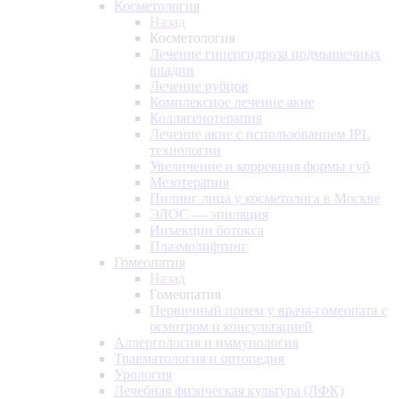
Косметология
Назад
Косметология
Лечение гипергидроза подмышечных
впадин
Лечение рубцов
Комплексное лечение акне
Коллагенотерапия
Лечение акне с использованием IPL
технологии
Увеличение и коррекция формы губ
Мезотерапия
Пилинг лица у косметолога в Москве
ЭЛОС — эпиляция
Инъекции ботокса
Плазмолифтинг
Гомеопатия
Назад
Гомеопатия
Первичный прием у врача-гомеопата с
осмотром и консультацией
Аллергология и иммунология
Травматология и ортопедия
Урология
Лечебная физическая культура (ЛФК)