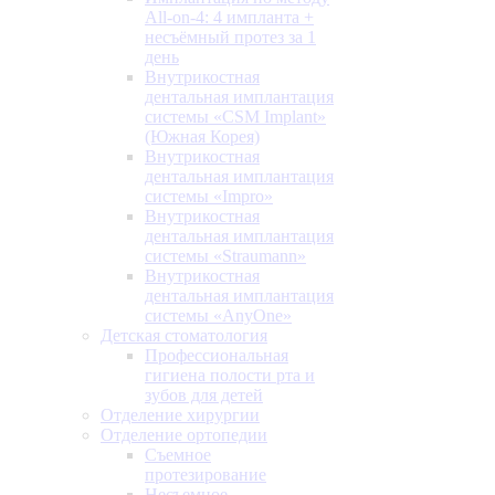
All-on-4: 4 импланта +
несъёмный протез за 1
день
Внутрикостная
дентальная имплантация
системы «CSM Implant»
(Южная Корея)
Внутрикостная
дентальная имплантация
системы «Impro»
Внутрикостная
дентальная имплантация
системы «Straumann»
Внутрикостная
дентальная имплантация
системы «AnyOne»
Детская стоматология
Профессиональная
гигиена полости рта и
зубов для детей
Отделение хирургии
Отделение ортопедии
Съемное
протезирование
Несъемное