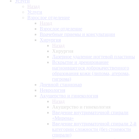
Услуги
Назад
Услуги
Взрослое отделение
Назад
Взрослое отделение
Врачебные приемы и консультации
Хирургия
Назад
Хирургия
Лазерное удаление ногтевой пластины
Вскрытие и дренирование
нагноившегося доброкачественного
образования кожи (липома, атерома,
гигрома)
Дневной стационар
Неврология
Акушерство и гинекология
Назад
Акушерство и гинекология
Введение внутриматочной спирали
«Мирена»
Введение внутриматочной спирали 2-й
категории сложности (без стоимости
спирали)