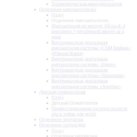
Терапевтическая пародонтология
Отделение имплантологии
Назад
Отделение имплантологии
Имплантация по методу All-on-4: 4
импланта + несъёмный протез за 1
день
Внутрикостная дентальная
имплантация системы «CSM Implant»
(Южная Корея)
Внутрикостная дентальная
имплантация системы «Impro»
Внутрикостная дентальная
имплантация системы «Straumann»
Внутрикостная дентальная
имплантация системы «AnyOne»
Детская стоматология
Назад
Детская стоматология
Профессиональная гигиена полости
рта и зубов для детей
Отделение хирургии
Отделение ортопедии
Назад
Отделение ортопедии