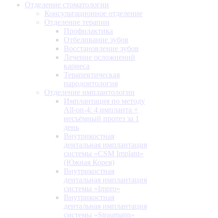
Отделение стоматологии
Консультационное отделение
Отделение терапии
Профилактика
Отбеливание зубов
Восстановление зубов
Лечение осложнений
кариеса
Терапевтическая
пародонтология
Отделение имплантологии
Имплантация по методу
All-on-4: 4 импланта +
несъёмный протез за 1
день
Внутрикостная
дентальная имплантация
системы «CSM Implant»
(Южная Корея)
Внутрикостная
дентальная имплантация
системы «Impro»
Внутрикостная
дентальная имплантация
системы «Straumann»