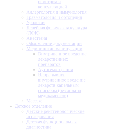
осмотром и
консультацией
Аллергология и иммунология
Травматология и ортопедия
Урология
Лечебная физическая культура
(ЛФК)
Анестезия
Оформление документации
Медицинские манипуляции
Внутривенное введение
лекарственных
препаратов
Аутогемотерапия
Непрерывное
внутривенное введение
лекарств капельным
способом (без оплаты
медикаментов)
Массаж
Детское отделение
Детские рентгенологические
исследования
Детская функциональная
диагностика