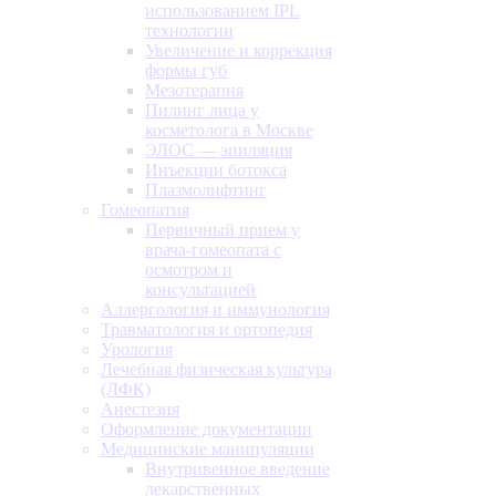
использованием IPL
технологии
Увеличение и коррекция
формы губ
Мезотерапия
Пилинг лица у
косметолога в Москве
ЭЛОС — эпиляция
Инъекции ботокса
Плазмолифтинг
Гомеопатия
Первичный прием у
врача-гомеопата с
осмотром и
консультацией
Аллергология и иммунология
Травматология и ортопедия
Урология
Лечебная физическая культура
(ЛФК)
Анестезия
Оформление документации
Медицинские манипуляции
Внутривенное введение
лекарственных