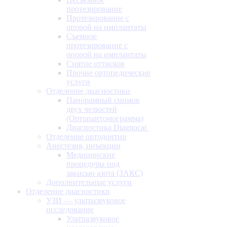
протезирование
Протезирование с
опорой на имплантаты
Съемное
протезирование с
опорой на имплантаты
Снятие оттисков
Прочие ортопедические
услуги
Отделение диагностики
Панорамный снимок
двух челюстей
(Ортопантомограмма)
Диагностика Diagnocat
Отделение ортодонтии
Анестезия, инъекции
Медицинские
процедуры под
закисью азота (ЗАКС)
Дополнительные услуги
Отделение диагностики
УЗИ — ультразвуковое
исследование
Ультразвуковое