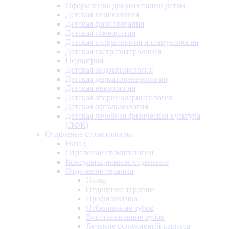
Оформление документации детям
Детская гинекология
Детская физиотерапия
Детская гомеопатия
Детская аллергология и иммунология
Детская гастроэнтерология
Педиатрия
Детская эндокринология
Детская дерматовенерология
Детская неврология
Детская оториноларингология
Детская офтальмология
Детская лечебная физическая культура
(ЛФК)
Отделение стоматологии
Назад
Отделение стоматологии
Консультационное отделение
Отделение терапии
Назад
Отделение терапии
Профилактика
Отбеливание зубов
Восстановление зубов
Лечение осложнений кариеса