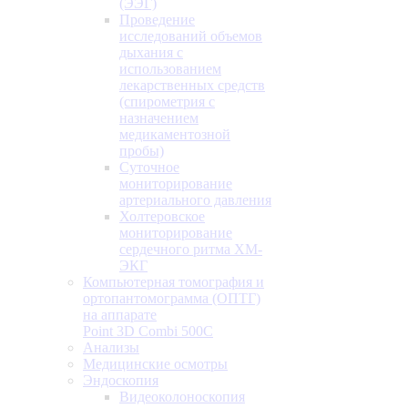
(ЭЭГ)
Проведение
исследований объемов
дыхания с
использованием
лекарственных средств
(спирометрия с
назначением
медикаментозной
пробы)
Суточное
мониторирование
артериального давления
Холтеровское
мониторирование
сердечного ритма ХМ-
ЭКГ
Компьютерная томография и
ортопантомограмма (ОПТГ)
на аппарате
Point 3D Combi 500C
Анализы
Медицинские осмотры
Эндоскопия
Видеоколоноскопия