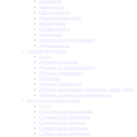
Терапевты
Кардиологи
Офтальмологи
Дерматовенерологи
Косметологи
Профпатологи
Неврологи
Аллергологи-иммунологи
Эндоскописты
Детское отделение
Назад
Детское отделение
Детские гастроэнтерологи
Детские стоматологи
Педиатры
Детские гинекологи
Детские мануальные терапевты / врачи ЛФК
Детские аллергологи-иммунологи
Отделение стоматологии
Назад
Отделение стоматологии
Стоматологи-терапевты
Стоматологи-хирурги
Стоматологи-ортопеды
Стоматологи-ортодонты