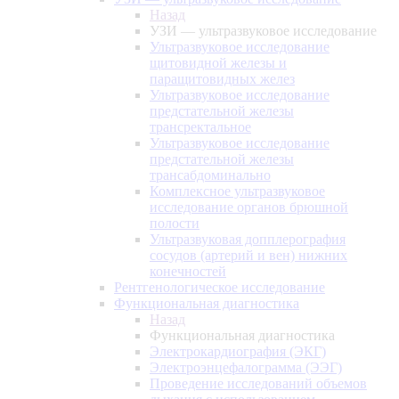
Назад
УЗИ — ультразвуковое исследование
Ультразвуковое исследование
щитовидной железы и
паращитовидных желез
Ультразвуковое исследование
предстательной железы
трансректальное
Ультразвуковое исследование
предстательной железы
трансабдоминально
Комплексное ультразвуковое
исследование органов брюшной
полости
Ультразвуковая допплерография
сосудов (артерий и вен) нижних
конечностей
Рентгенологическое исследование
Функциональная диагностика
Назад
Функциональная диагностика
Электрокардиография (ЭКГ)
Электроэнцефалограмма (ЭЭГ)
Проведение исследований объемов