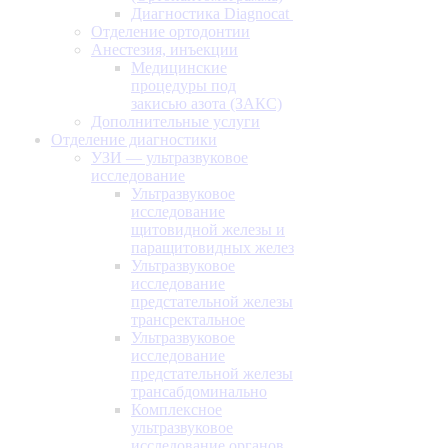
Диагностика Diagnocat
Отделение ортодонтии
Анестезия, инъекции
Медицинские
процедуры под
закисью азота (ЗАКС)
Дополнительные услуги
Отделение диагностики
УЗИ — ультразвуковое
исследование
Ультразвуковое
исследование
щитовидной железы и
паращитовидных желез
Ультразвуковое
исследование
предстательной железы
трансректальное
Ультразвуковое
исследование
предстательной железы
трансабдоминально
Комплексное
ультразвуковое
исследование органов