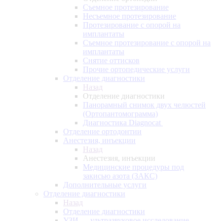
Съемное протезирование
Несъемное протезирование
Протезирование с опорой на
имплантаты
Съемное протезирование с опорой на
имплантаты
Снятие оттисков
Прочие ортопедические услуги
Отделение диагностики
Назад
Отделение диагностики
Панорамный снимок двух челюстей
(Ортопантомограмма)
Диагностика Diagnocat
Отделение ортодонтии
Анестезия, инъекции
Назад
Анестезия, инъекции
Медицинские процедуры под
закисью азота (ЗАКС)
Дополнительные услуги
Отделение диагностики
Назад
Отделение диагностики
УЗИ — ультразвуковое исследование