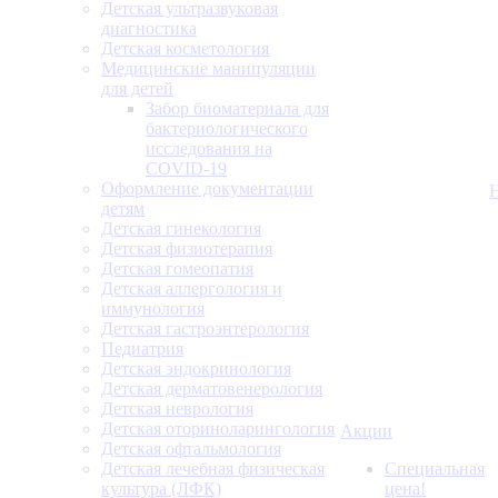
Детская ультразвуковая
диагностика
Детская косметология
Медицинские манипуляции
для детей
Забор биоматериала для
бактериологического
исследования на
COVID-19
Оформление документации
детям
Детская гинекология
Детская физиотерапия
Детская гомеопатия
Детская аллергология и
иммунология
Детская гастроэнтерология
Педиатрия
Детская эндокринология
Детская дерматовенерология
Детская неврология
Детская оториноларингология
Акции
Детская офтальмология
Детская лечебная физическая
Специальная
культура (ЛФК)
цена!