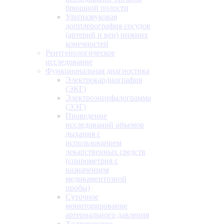
брюшной полости
Ультразвуковая
допплерография сосудов
(артерий и вен) нижних
конечностей
Рентгенологическое
исследование
Функциональная диагностика
Электрокардиография
(ЭКГ)
Электроэнцефалограмма
(ЭЭГ)
Проведение
исследований объемов
дыхания с
использованием
лекарственных средств
(спирометрия с
назначением
медикаментозной
пробы)
Суточное
мониторирование
артериального давления
Холтеровское