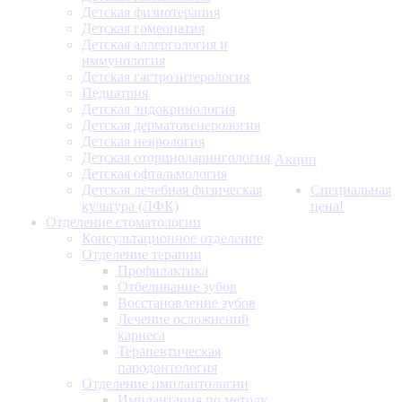
Детская физиотерапия
Детская гомеопатия
Детская аллергология и
иммунология
Детская гастроэнтерология
Педиатрия
Детская эндокринология
Детская дерматовенерология
Детская неврология
Детская оториноларингология
Акции
Детская офтальмология
Детская лечебная физическая
Специальная
культура (ЛФК)
цена!
Отделение стоматологии
Консультационное отделение
Отделение терапии
Профилактика
Отбеливание зубов
Восстановление зубов
Лечение осложнений
кариеса
Терапевтическая
пародонтология
Отделение имплантологии
Имплантация по методу