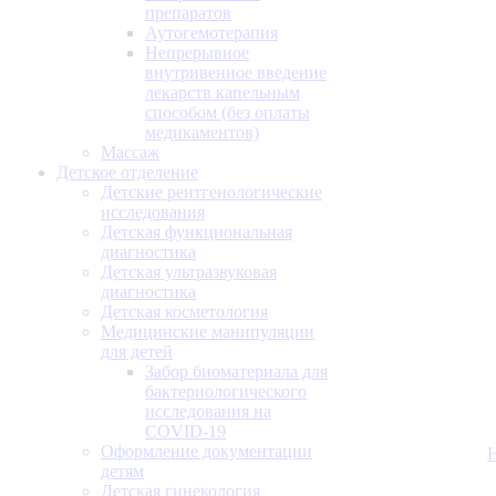
препаратов
Аутогемотерапия
Непрерывное
внутривенное введение
лекарств капельным
способом (без оплаты
медикаментов)
Массаж
Детское отделение
Детские рентгенологические
исследования
Детская функциональная
диагностика
Детская ультразвуковая
диагностика
Детская косметология
Медицинские манипуляции
для детей
Забор биоматериала для
бактериологического
исследования на
COVID-19
Оформление документации
детям
Детская гинекология