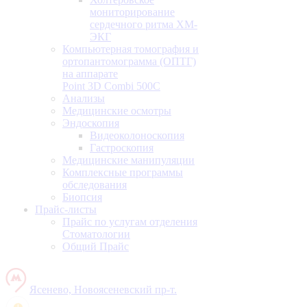
мониторирование
сердечного ритма ХМ-
ЭКГ
Компьютерная томография и
ортопантомограмма (ОПТГ)
на аппарате
Point 3D Combi 500C
Анализы
Медицинские осмотры
Эндоскопия
Видеоколоноскопия
Гастроскопия
Медицинские манипуляции
Комплексные программы
обследования
Биопсия
Прайс-листы
Прайс по услугам отделения
Стоматологии
Общий Прайс
Ясенево, Новоясеневский пр-т.