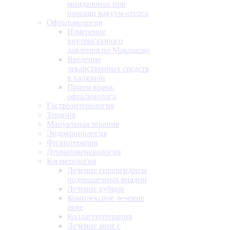
миндалинах при
помощи вакуум-отсоса
Офтальмология
Измерение
внутриглазного
давления по Маклакову
Введение
лекарственных средств
в халязион
Прием врача-
офтальмолога
Гастроэнтерология
Терапия
Мануальная терапия
Эндокринология
Физиотерапия
Дерматовенерология
Косметология
Лечение гипергидроза
подмышечных впадин
Лечение рубцов
Комплексное лечение
акне
Коллагенотерапия
Лечение акне с