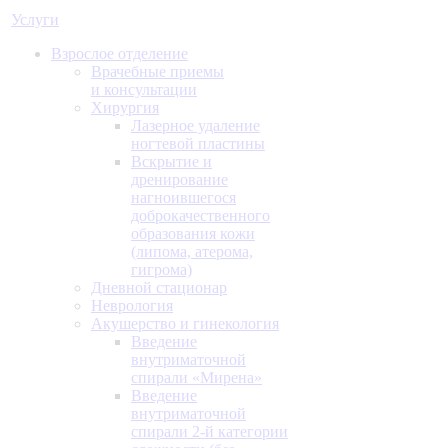
Услуги
Взрослое отделение
Врачебные приемы
и консультации
Хирургия
Лазерное удаление
ногтевой пластины
Вскрытие и
дренирование
нагноившегося
доброкачественного
образования кожи
(липома, атерома,
гигрома)
Дневной стационар
Неврология
Акушерство и гинекология
Введение
внутриматочной
спирали «Мирена»
Введение
внутриматочной
спирали 2-й категории