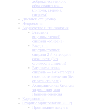
доброкачественного
образования кожи
(липома, атерома,
гигрома)
Дневной стационар
Неврология
Акушерство и гинекология
Введение
внутриматочной
спирали «Мирена»
Введение
внутриматочной
спирали 2-й категории
сложности (без
стоимости спирали)
Внутриматочная
спираль — 1-я категория
сложности введения (без
оплаты спирали)
Аспирационная биопсия
эндометрия, или
Пайпель-биопсия
Кардиология
Оториноларингология (ЛОР)
Промывание лакун в