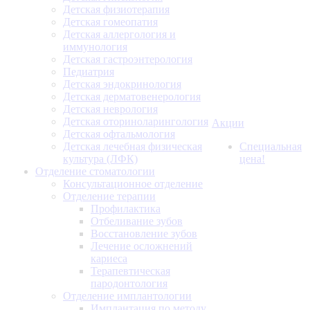
Детская физиотерапия
Детская гомеопатия
Детская аллергология и
иммунология
Детская гастроэнтерология
Педиатрия
Детская эндокринология
Детская дерматовенерология
Детская неврология
Детская оториноларингология
Акции
Детская офтальмология
Детская лечебная физическая
Специальная
культура (ЛФК)
цена!
Отделение стоматологии
Консультационное отделение
Отделение терапии
Профилактика
Отбеливание зубов
Восстановление зубов
Лечение осложнений
кариеса
Терапевтическая
пародонтология
Отделение имплантологии
Имплантация по методу