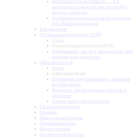
Внутриматочная спираль — 1-я
категория сложности введения (без
оплаты спирали)
Аспирационная биопсия эндометрия,
или Пайпель-биопсия
Кардиология
Оториноларингология (ЛОР)
Назад
Оториноларингология (ЛОР)
Промывание лакун в миндалинах при
помощи вакуум-отсоса
Офтальмология
Назад
Офтальмология
Измерение внутриглазного давления
по Маклакову
Введение лекарственных средств в
халязион
Прием врача-офтальмолога
Гастроэнтерология
Терапия
Мануальная терапия
Эндокринология
Физиотерапия
Дерматовенерология