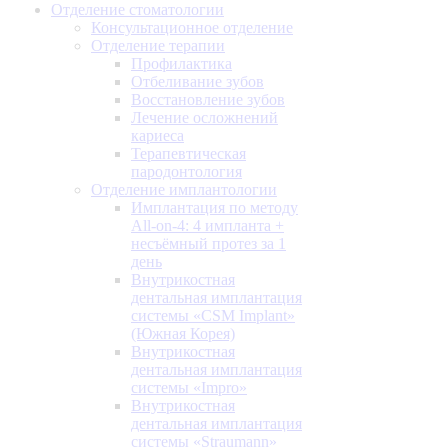
Отделение стоматологии
Консультационное отделение
Отделение терапии
Профилактика
Отбеливание зубов
Восстановление зубов
Лечение осложнений
кариеса
Терапевтическая
пародонтология
Отделение имплантологии
Имплантация по методу
All-on-4: 4 импланта +
несъёмный протез за 1
день
Внутрикостная
дентальная имплантация
системы «CSM Implant»
(Южная Корея)
Внутрикостная
дентальная имплантация
системы «Impro»
Внутрикостная
дентальная имплантация
системы «Straumann»