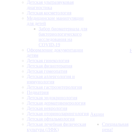
Детская ультразвуковая
диагностика
Детская косметология
Медицинские манипуляции
для детей
Забор биоматериала для
бактериологического
исследования на
COVID-19
Оформление документации
детям
Детская гинекология
Детская физиотерапия
Детская гомеопатия
Детская аллергология и
иммунология
Детская гастроэнтерология
Педиатрия
Детская эндокринология
Детская дерматовенерология
Детская неврология
Детская оториноларингология
Акции
Детская офтальмология
Детская лечебная физическая
Специальная
культура (ЛФК)
цена!