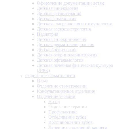
Оформление документации детям
Детская гинекология
Детская физиотерапия
Детская гомеопатия
Детская аллергология и иммунология
Детская гастроэнтерология
Педиатрия
Детская эндокринология
Детская дерматовенерология
Детская неврология
Детская оториноларингология
Детская офтальмология
Детская лечебная физическая культура
(ЛФК)
Отделение стоматологии
Назад
Отделение стоматологии
Консультационное отделение
Отделение терапии
Назад
Отделение терапии
Профилактика
Отбеливание зубов
Восстановление зубов
Лечение осложнений кариеса