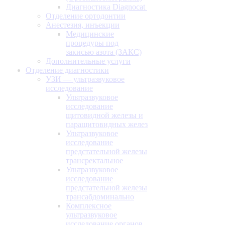
Диагностика Diagnocat
Отделение ортодонтии
Анестезия, инъекции
Медицинские
процедуры под
закисью азота (ЗАКС)
Дополнительные услуги
Отделение диагностики
УЗИ — ультразвуковое
исследование
Ультразвуковое
исследование
щитовидной железы и
паращитовидных желез
Ультразвуковое
исследование
предстательной железы
трансректальное
Ультразвуковое
исследование
предстательной железы
трансабдоминально
Комплексное
ультразвуковое
исследование органов