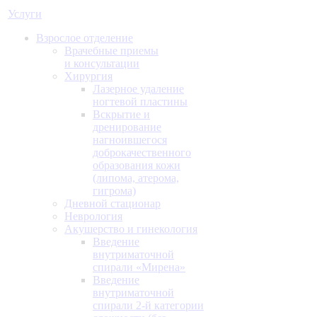
Услуги
Взрослое отделение
Врачебные приемы
и консультации
Хирургия
Лазерное удаление
ногтевой пластины
Вскрытие и
дренирование
нагноившегося
доброкачественного
образования кожи
(липома, атерома,
гигрома)
Дневной стационар
Неврология
Акушерство и гинекология
Введение
внутриматочной
спирали «Мирена»
Введение
внутриматочной
спирали 2-й категории