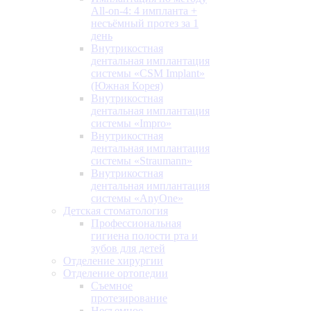
All-on-4: 4 импланта +
несъёмный протез за 1
день
Внутрикостная
дентальная имплантация
системы «CSM Implant»
(Южная Корея)
Внутрикостная
дентальная имплантация
системы «Impro»
Внутрикостная
дентальная имплантация
системы «Straumann»
Внутрикостная
дентальная имплантация
системы «AnyOne»
Детская стоматология
Профессиональная
гигиена полости рта и
зубов для детей
Отделение хирургии
Отделение ортопедии
Съемное
протезирование
Несъемное