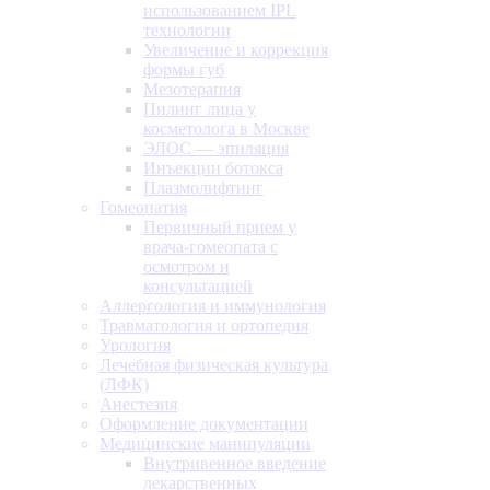
использованием IPL
технологии
Увеличение и коррекция
формы губ
Мезотерапия
Пилинг лица у
косметолога в Москве
ЭЛОС — эпиляция
Инъекции ботокса
Плазмолифтинг
Гомеопатия
Первичный прием у
врача-гомеопата с
осмотром и
консультацией
Аллергология и иммунология
Травматология и ортопедия
Урология
Лечебная физическая культура
(ЛФК)
Анестезия
Оформление документации
Медицинские манипуляции
Внутривенное введение
лекарственных