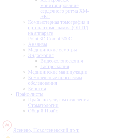
мониторирование
сердечного ритма ХМ-
ЭКГ
Компьютерная томография и
ортопантомограмма (ОПТГ)
на аппарате
Point 3D Combi 500C
Анализы
Медицинские осмотры
Эндоскопия
Видеоколоноскопия
Гастроскопия
Медицинские манипуляции
Комплексные программы
обследования
Биопсия
Прайс-листы
Прайс по услугам отделения
Стоматологии
Общий Прайс
Ясенево, Новоясеневский пр-т.