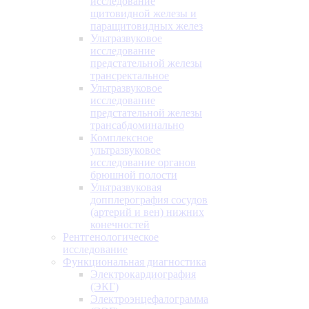
исследование
щитовидной железы и
паращитовидных желез
Ультразвуковое
исследование
предстательной железы
трансректальное
Ультразвуковое
исследование
предстательной железы
трансабдоминально
Комплексное
ультразвуковое
исследование органов
брюшной полости
Ультразвуковая
допплерография сосудов
(артерий и вен) нижних
конечностей
Рентгенологическое
исследование
Функциональная диагностика
Электрокардиография
(ЭКГ)
Электроэнцефалограмма