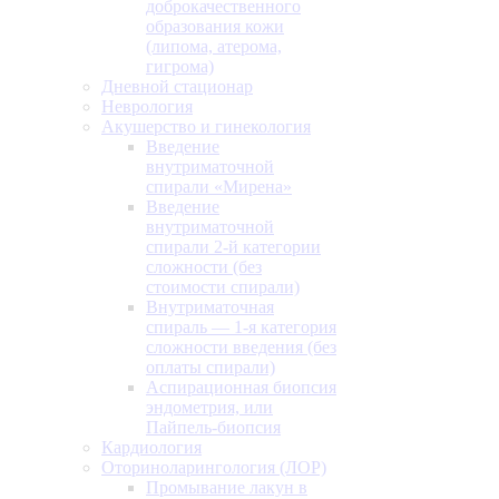
доброкачественного
образования кожи
(липома, атерома,
гигрома)
Дневной стационар
Неврология
Акушерство и гинекология
Введение
внутриматочной
спирали «Мирена»
Введение
внутриматочной
спирали 2-й категории
сложности (без
стоимости спирали)
Внутриматочная
спираль — 1-я категория
сложности введения (без
оплаты спирали)
Аспирационная биопсия
эндометрия, или
Пайпель-биопсия
Кардиология
Оториноларингология (ЛОР)
Промывание лакун в