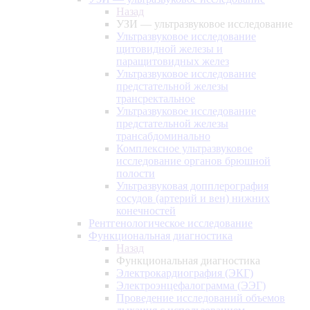
Назад
УЗИ — ультразвуковое исследование
Ультразвуковое исследование
щитовидной железы и
паращитовидных желез
Ультразвуковое исследование
предстательной железы
трансректальное
Ультразвуковое исследование
предстательной железы
трансабдоминально
Комплексное ультразвуковое
исследование органов брюшной
полости
Ультразвуковая допплерография
сосудов (артерий и вен) нижних
конечностей
Рентгенологическое исследование
Функциональная диагностика
Назад
Функциональная диагностика
Электрокардиография (ЭКГ)
Электроэнцефалограмма (ЭЭГ)
Проведение исследований объемов