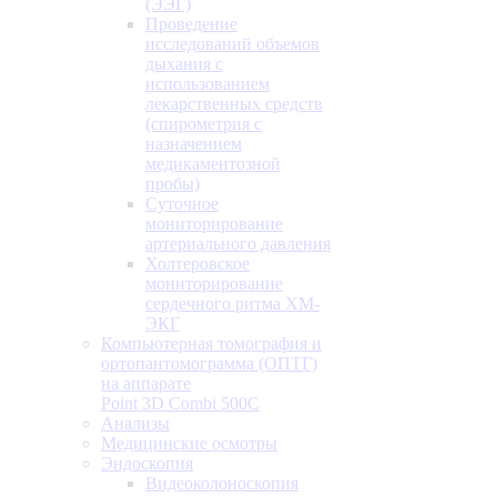
(ЭЭГ)
Проведение
исследований объемов
дыхания с
использованием
лекарственных средств
(спирометрия с
назначением
медикаментозной
пробы)
Суточное
мониторирование
артериального давления
Холтеровское
мониторирование
сердечного ритма ХМ-
ЭКГ
Компьютерная томография и
ортопантомограмма (ОПТГ)
на аппарате
Point 3D Combi 500C
Анализы
Медицинские осмотры
Эндоскопия
Видеоколоноскопия