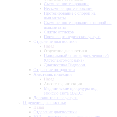
Съемное протезирование
Несъемное протезирование
Протезирование с опорой на
имплантаты
Съемное протезирование с опорой на
имплантаты
Снятие оттисков
Прочие ортопедические услуги
Отделение диагностики
Назад
Отделение диагностики
Панорамный снимок двух челюстей
(Ортопантомограмма)
Диагностика Diagnocat
Отделение ортодонтии
Анестезия, инъекции
Назад
Анестезия, инъекции
Медицинские процедуры под
закисью азота (ЗАКС)
Дополнительные услуги
Отделение диагностики
Назад
Отделение диагностики
УЗИ — ультразвуковое исследование