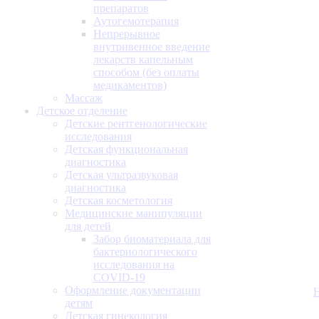
препаратов
Аутогемотерапия
Непрерывное
внутривенное введение
лекарств капельным
способом (без оплаты
медикаментов)
Массаж
Детское отделение
Детские рентгенологические
исследования
Детская функциональная
диагностика
Детская ультразвуковая
диагностика
Детская косметология
Медицинские манипуляции
для детей
Забор биоматериала для
бактериологического
исследования на
COVID-19
Оформление документации
детям
Детская гинекология