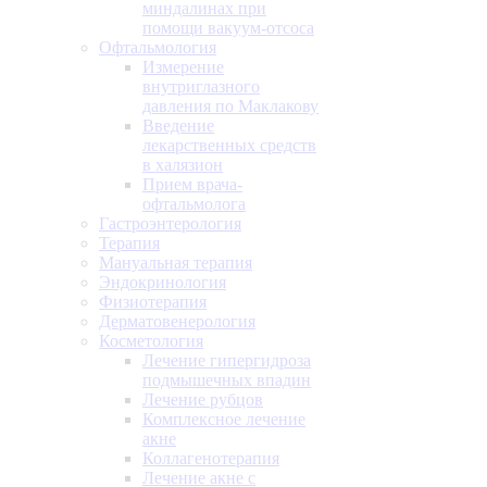
миндалинах при
помощи вакуум-отсоса
Офтальмология
Измерение
внутриглазного
давления по Маклакову
Введение
лекарственных средств
в халязион
Прием врача-
офтальмолога
Гастроэнтерология
Терапия
Мануальная терапия
Эндокринология
Физиотерапия
Дерматовенерология
Косметология
Лечение гипергидроза
подмышечных впадин
Лечение рубцов
Комплексное лечение
акне
Коллагенотерапия
Лечение акне с