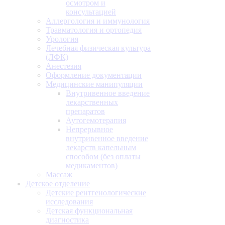
осмотром и
консультацией
Аллергология и иммунология
Травматология и ортопедия
Урология
Лечебная физическая культура
(ЛФК)
Анестезия
Оформление документации
Медицинские манипуляции
Внутривенное введение
лекарственных
препаратов
Аутогемотерапия
Непрерывное
внутривенное введение
лекарств капельным
способом (без оплаты
медикаментов)
Массаж
Детское отделение
Детские рентгенологические
исследования
Детская функциональная
диагностика