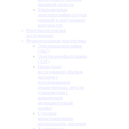
брюшной полости
Ультразвуковая
допплерография сосудов
(артерий и вен) нижних
конечностей
Рентгенологическое
исследование
Функциональная диагностика
Электрокардиография
(ЭКГ)
Электроэнцефалограмма
(ЭЭГ)
Проведение
исследований объемов
дыхания с
использованием
лекарственных средств
(спирометрия с
назначением
медикаментозной
пробы)
Суточное
мониторирование
артериального давления
Холтеровское