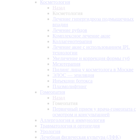
Косметология
Назад
Косметология
Лечение гипергидроза подмышечных
впадин
Лечение рубцов
Комплексное лечение акне
Коллагенотерапия
Лечение акне с использованием IPL
технологии
Увеличение и коррекция формы губ
Мезотерапия
Пилинг лица у косметолога в Москве
ЭЛОС — эпиляция
Инъекции ботокса
Плазмолифтинг
Гомеопатия
Назад
Гомеопатия
Первичный прием у врача-гомеопата с
осмотром и консультацией
Аллергология и иммунология
Травматология и ортопедия
Урология
Лечебная физическая культура (ЛФК)