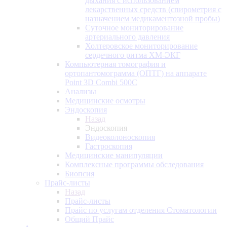
дыхания с использованием
лекарственных средств (спирометрия с
назначением медикаментозной пробы)
Суточное мониторирование
артериального давления
Холтеровское мониторирование
сердечного ритма ХМ-ЭКГ
Компьютерная томография и
ортопантомограмма (ОПТГ) на аппарате
Point 3D Combi 500C
Анализы
Медицинские осмотры
Эндоскопия
Назад
Эндоскопия
Видеоколоноскопия
Гастроскопия
Медицинские манипуляции
Комплексные программы обследования
Биопсия
Прайс-листы
Назад
Прайс-листы
Прайс по услугам отделения Стоматологии
Общий Прайс