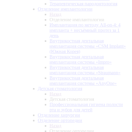
Терапевтическая пародонтология
Отделение имплантологии
Назад
Отделение имплантологии
Имплантация по методу All-on-4: 4
импланта + несъёмный протез за 1
день
Внутрикостная дентальная
имплантация системы «CSM Implant»
(Южная Корея)
Внутрикостная дентальная
имплантация системы «Impro»
Внутрикостная дентальная
имплантация системы «Straumann»
Внутрикостная дентальная
имплантация системы «AnyOne»
Детская стоматология
Назад
Детская стоматология
Профессиональная гигиена полости
рта и зубов для детей
Отделение хирургии
Отделение ортопедии
Назад
Отделение ортопедии