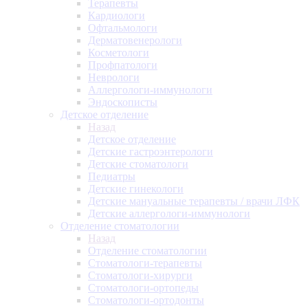
Терапевты
Кардиологи
Офтальмологи
Дерматовенерологи
Косметологи
Профпатологи
Неврологи
Аллергологи-иммунологи
Эндоскописты
Детское отделение
Назад
Детское отделение
Детские гастроэнтерологи
Детские стоматологи
Педиатры
Детские гинекологи
Детские мануальные терапевты / врачи ЛФК
Детские аллергологи-иммунологи
Отделение стоматологии
Назад
Отделение стоматологии
Стоматологи-терапевты
Стоматологи-хирурги
Стоматологи-ортопеды
Стоматологи-ортодонты