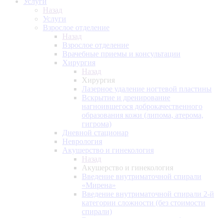
Услуги
Назад
Услуги
Взрослое отделение
Назад
Взрослое отделение
Врачебные приемы и консультации
Хирургия
Назад
Хирургия
Лазерное удаление ногтевой пластины
Вскрытие и дренирование
нагноившегося доброкачественного
образования кожи (липома, атерома,
гигрома)
Дневной стационар
Неврология
Акушерство и гинекология
Назад
Акушерство и гинекология
Введение внутриматочной спирали
«Мирена»
Введение внутриматочной спирали 2-й
категории сложности (без стоимости
спирали)