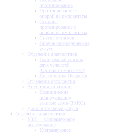
протезирование
Протезирование с
опорой на имплантаты
Съемное
протезирование с
опорой на имплантаты
Снятие оттисков
Прочие ортопедические
услуги
Отделение диагностики
Панорамный снимок
двух челюстей
(Ортопантомограмма)
Диагностика Diagnocat
Отделение ортодонтии
Анестезия, инъекции
Медицинские
процедуры под
закисью азота (ЗАКС)
Дополнительные услуги
Отделение диагностики
УЗИ — ультразвуковое
исследование
Ультразвуковое