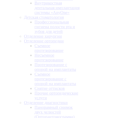
Внутрикостная
дентальная имплантация
системы «AnyOne»
Детская стоматология
Профессиональная
гигиена полости рта и
зубов для детей
Отделение хирургии
Отделение ортопедии
Съемное
протезирование
Несъемное
протезирование
Протезирование с
опорой на имплантаты
Съемное
протезирование с
опорой на имплантаты
Снятие оттисков
Прочие ортопедические
услуги
Отделение диагностики
Панорамный снимок
двух челюстей
(Ортопантомограмма)