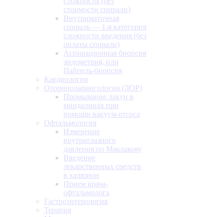
сложности (без
стоимости спирали)
Внутриматочная
спираль — 1-я категория
сложности введения (без
оплаты спирали)
Аспирационная биопсия
эндометрия, или
Пайпель-биопсия
Кардиология
Оториноларингология (ЛОР)
Промывание лакун в
миндалинах при
помощи вакуум-отсоса
Офтальмология
Измерение
внутриглазного
давления по Маклакову
Введение
лекарственных средств
в халязион
Прием врача-
офтальмолога
Гастроэнтерология
Терапия