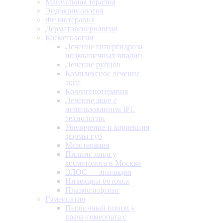
Мануальная терапия
Эндокринология
Физиотерапия
Дерматовенерология
Косметология
Лечение гипергидроза
подмышечных впадин
Лечение рубцов
Комплексное лечение
акне
Коллагенотерапия
Лечение акне с
использованием IPL
технологии
Увеличение и коррекция
формы губ
Мезотерапия
Пилинг лица у
косметолога в Москве
ЭЛОС — эпиляция
Инъекции ботокса
Плазмолифтинг
Гомеопатия
Первичный прием у
врача-гомеопата с