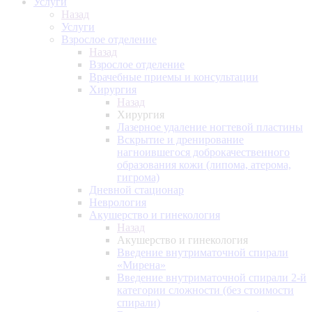
Услуги
Назад
Услуги
Взрослое отделение
Назад
Взрослое отделение
Врачебные приемы и консультации
Хирургия
Назад
Хирургия
Лазерное удаление ногтевой пластины
Вскрытие и дренирование
нагноившегося доброкачественного
образования кожи (липома, атерома,
гигрома)
Дневной стационар
Неврология
Акушерство и гинекология
Назад
Акушерство и гинекология
Введение внутриматочной спирали
«Мирена»
Введение внутриматочной спирали 2-й
категории сложности (без стоимости
спирали)