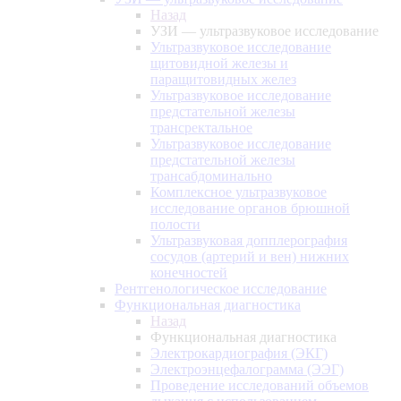
Назад
УЗИ — ультразвуковое исследование
Ультразвуковое исследование
щитовидной железы и
паращитовидных желез
Ультразвуковое исследование
предстательной железы
трансректальное
Ультразвуковое исследование
предстательной железы
трансабдоминально
Комплексное ультразвуковое
исследование органов брюшной
полости
Ультразвуковая допплерография
сосудов (артерий и вен) нижних
конечностей
Рентгенологическое исследование
Функциональная диагностика
Назад
Функциональная диагностика
Электрокардиография (ЭКГ)
Электроэнцефалограмма (ЭЭГ)
Проведение исследований объемов