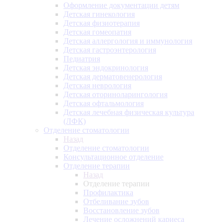
Оформление документации детям
Детская гинекология
Детская физиотерапия
Детская гомеопатия
Детская аллергология и иммунология
Детская гастроэнтерология
Педиатрия
Детская эндокринология
Детская дерматовенерология
Детская неврология
Детская оториноларингология
Детская офтальмология
Детская лечебная физическая культура
(ЛФК)
Отделение стоматологии
Назад
Отделение стоматологии
Консультационное отделение
Отделение терапии
Назад
Отделение терапии
Профилактика
Отбеливание зубов
Восстановление зубов
Лечение осложнений кариеса