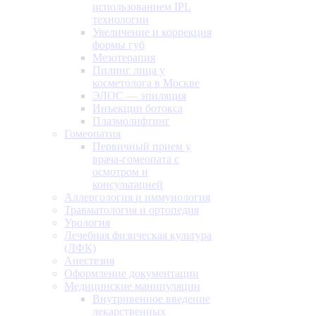
использованием IPL
технологии
Увеличение и коррекция
формы губ
Мезотерапия
Пилинг лица у
косметолога в Москве
ЭЛОС — эпиляция
Инъекции ботокса
Плазмолифтинг
Гомеопатия
Первичный прием у
врача-гомеопата с
осмотром и
консультацией
Аллергология и иммунология
Травматология и ортопедия
Урология
Лечебная физическая культура
(ЛФК)
Анестезия
Оформление документации
Медицинские манипуляции
Внутривенное введение
лекарственных