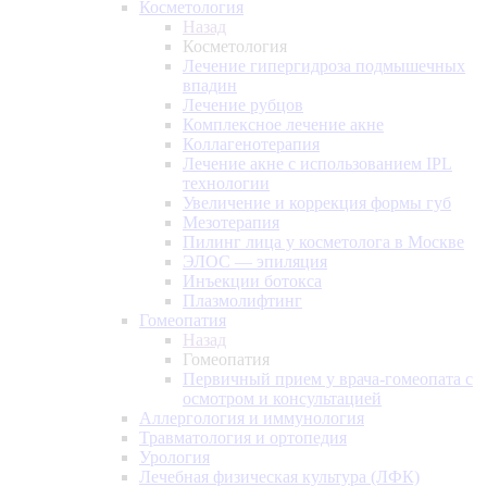
Косметология
Назад
Косметология
Лечение гипергидроза подмышечных
впадин
Лечение рубцов
Комплексное лечение акне
Коллагенотерапия
Лечение акне с использованием IPL
технологии
Увеличение и коррекция формы губ
Мезотерапия
Пилинг лица у косметолога в Москве
ЭЛОС — эпиляция
Инъекции ботокса
Плазмолифтинг
Гомеопатия
Назад
Гомеопатия
Первичный прием у врача-гомеопата с
осмотром и консультацией
Аллергология и иммунология
Травматология и ортопедия
Урология
Лечебная физическая культура (ЛФК)