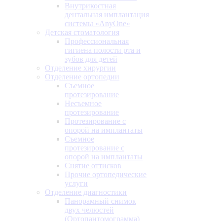
Внутрикостная
дентальная имплантация
системы «AnyOne»
Детская стоматология
Профессиональная
гигиена полости рта и
зубов для детей
Отделение хирургии
Отделение ортопедии
Съемное
протезирование
Несъемное
протезирование
Протезирование с
опорой на имплантаты
Съемное
протезирование с
опорой на имплантаты
Снятие оттисков
Прочие ортопедические
услуги
Отделение диагностики
Панорамный снимок
двух челюстей
(Ортопантомограмма)