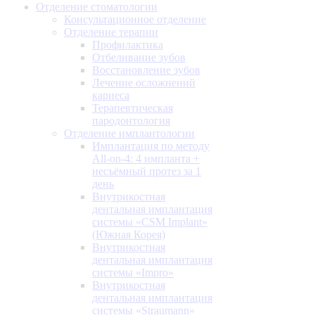
Отделение стоматологии
Консультационное отделение
Отделение терапии
Профилактика
Отбеливание зубов
Восстановление зубов
Лечение осложнений
кариеса
Терапевтическая
пародонтология
Отделение имплантологии
Имплантация по методу
All-on-4: 4 импланта +
несъёмный протез за 1
день
Внутрикостная
дентальная имплантация
системы «CSM Implant»
(Южная Корея)
Внутрикостная
дентальная имплантация
системы «Impro»
Внутрикостная
дентальная имплантация
системы «Straumann»