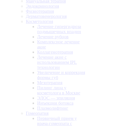
Мануальная терапия
Эндокринология
Физиотерапия
Дерматовенерология
Косметология
Лечение гипергидроза
подмышечных впадин
Лечение рубцов
Комплексное лечение
акне
Коллагенотерапия
Лечение акне с
использованием IPL
технологии
Увеличение и коррекция
формы губ
Мезотерапия
Пилинг лица у
косметолога в Москве
ЭЛОС — эпиляция
Инъекции ботокса
Плазмолифтинг
Гомеопатия
Первичный прием у
врача-гомеопата с