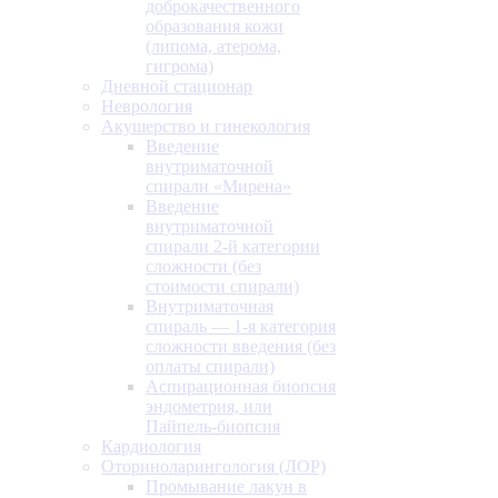
доброкачественного
образования кожи
(липома, атерома,
гигрома)
Дневной стационар
Неврология
Акушерство и гинекология
Введение
внутриматочной
спирали «Мирена»
Введение
внутриматочной
спирали 2-й категории
сложности (без
стоимости спирали)
Внутриматочная
спираль — 1-я категория
сложности введения (без
оплаты спирали)
Аспирационная биопсия
эндометрия, или
Пайпель-биопсия
Кардиология
Оториноларингология (ЛОР)
Промывание лакун в