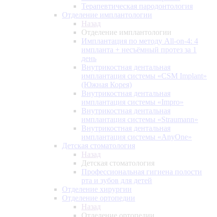
Терапевтическая пародонтология
Отделение имплантологии
Назад
Отделение имплантологии
Имплантация по методу All-on-4: 4
импланта + несъёмный протез за 1
день
Внутрикостная дентальная
имплантация системы «CSM Implant»
(Южная Корея)
Внутрикостная дентальная
имплантация системы «Impro»
Внутрикостная дентальная
имплантация системы «Straumann»
Внутрикостная дентальная
имплантация системы «AnyOne»
Детская стоматология
Назад
Детская стоматология
Профессиональная гигиена полости
рта и зубов для детей
Отделение хирургии
Отделение ортопедии
Назад
Отделение ортопедии