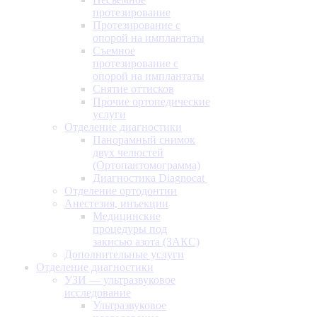
протезирование
Протезирование с
опорой на имплантаты
Съемное
протезирование с
опорой на имплантаты
Снятие оттисков
Прочие ортопедические
услуги
Отделение диагностики
Панорамный снимок
двух челюстей
(Ортопантомограмма)
Диагностика Diagnocat
Отделение ортодонтии
Анестезия, инъекции
Медицинские
процедуры под
закисью азота (ЗАКС)
Дополнительные услуги
Отделение диагностики
УЗИ — ультразвуковое
исследование
Ультразвуковое