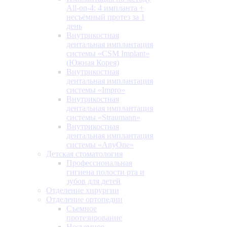
All-on-4: 4 импланта +
несъёмный протез за 1
день
Внутрикостная
дентальная имплантация
системы «CSM Implant»
(Южная Корея)
Внутрикостная
дентальная имплантация
системы «Impro»
Внутрикостная
дентальная имплантация
системы «Straumann»
Внутрикостная
дентальная имплантация
системы «AnyOne»
Детская стоматология
Профессиональная
гигиена полости рта и
зубов для детей
Отделение хирургии
Отделение ортопедии
Съемное
протезирование
Несъемное