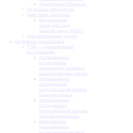
Диагностика Diagnocat
Отделение ортодонтии
Анестезия, инъекции
Медицинские
процедуры под
закисью азота (ЗАКС)
Дополнительные услуги
Отделение диагностики
УЗИ — ультразвуковое
исследование
Ультразвуковое
исследование
щитовидной железы и
паращитовидных желез
Ультразвуковое
исследование
предстательной железы
трансректальное
Ультразвуковое
исследование
предстательной железы
трансабдоминально
Комплексное
ультразвуковое
исследование органов