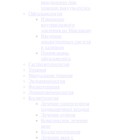
миндалинах при
помощи вакуум-отсоса
Офтальмология
Измерение
внутриглазного
давления по Маклакову
Введение
лекарственных средств
в халязион
Прием врача-
офтальмолога
Гастроэнтерология
Терапия
Мануальная терапия
Эндокринология
Физиотерапия
Дерматовенерология
Косметология
Лечение гипергидроза
подмышечных впадин
Лечение рубцов
Комплексное лечение
акне
Коллагенотерапия
Лечение акне с