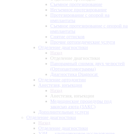
Съемное протезирование
Несъемное протезирование
Протезирование с опорой на
имплантаты
Съемное протезирование с опорой на
имплантаты
Снятие оттисков
Прочие ортопедические услуги
Отделение диагностики
Назад
Отделение диагностики
Панорамный снимок двух челюстей
(Ортопантомограмма)
Диагностика Diagnocat
Отделение ортодонтии
Анестезия, инъекции
Назад
Анестезия, инъекции
Медицинские процедуры под
закисью азота (ЗАКС)
Дополнительные услуги
Отделение диагностики
Назад
Отделение диагностики
УЗИ — ультразвуковое исследование