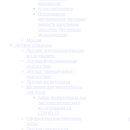
препаратов
Аутогемотерапия
Непрерывное
внутривенное введение
лекарств капельным
способом (без оплаты
медикаментов)
Массаж
Детское отделение
Детские рентгенологические
исследования
Детская функциональная
диагностика
Детская ультразвуковая
диагностика
Детская косметология
Медицинские манипуляции
для детей
Забор биоматериала для
бактериологического
исследования на
COVID-19
Оформление документации
детям
Детская гинекология