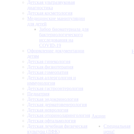
Детская ультразвуковая
диагностика
Детская косметология
Медицинские манипуляции
для детей
Забор биоматериала для
бактериологического
исследования на
COVID-19
Оформление документации
детям
Детская гинекология
Детская физиотерапия
Детская гомеопатия
Детская аллергология и
иммунология
Детская гастроэнтерология
Педиатрия
Детская эндокринология
Детская дерматовенерология
Детская неврология
Детская оториноларингология
Акции
Детская офтальмология
Детская лечебная физическая
Специальная
культура (ЛФК)
цена!