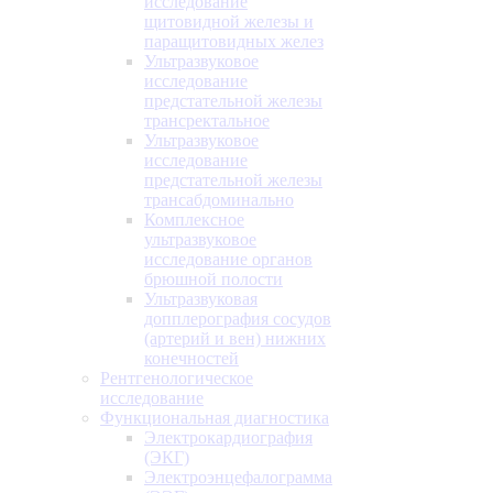
исследование
щитовидной железы и
паращитовидных желез
Ультразвуковое
исследование
предстательной железы
трансректальное
Ультразвуковое
исследование
предстательной железы
трансабдоминально
Комплексное
ультразвуковое
исследование органов
брюшной полости
Ультразвуковая
допплерография сосудов
(артерий и вен) нижних
конечностей
Рентгенологическое
исследование
Функциональная диагностика
Электрокардиография
(ЭКГ)
Электроэнцефалограмма