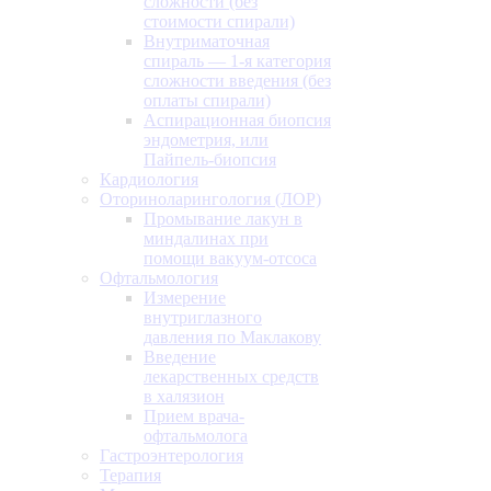
сложности (без
стоимости спирали)
Внутриматочная
спираль — 1-я категория
сложности введения (без
оплаты спирали)
Аспирационная биопсия
эндометрия, или
Пайпель-биопсия
Кардиология
Оториноларингология (ЛОР)
Промывание лакун в
миндалинах при
помощи вакуум-отсоса
Офтальмология
Измерение
внутриглазного
давления по Маклакову
Введение
лекарственных средств
в халязион
Прием врача-
офтальмолога
Гастроэнтерология
Терапия