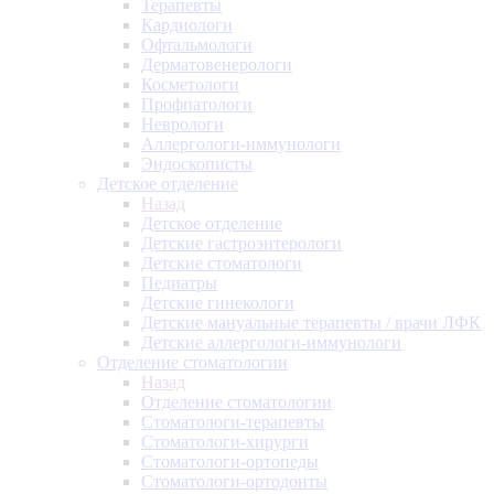
Терапевты
Кардиологи
Офтальмологи
Дерматовенерологи
Косметологи
Профпатологи
Неврологи
Аллергологи-иммунологи
Эндоскописты
Детское отделение
Назад
Детское отделение
Детские гастроэнтерологи
Детские стоматологи
Педиатры
Детские гинекологи
Детские мануальные терапевты / врачи ЛФК
Детские аллергологи-иммунологи
Отделение стоматологии
Назад
Отделение стоматологии
Стоматологи-терапевты
Стоматологи-хирурги
Стоматологи-ортопеды
Стоматологи-ортодонты