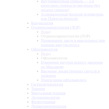
Внутриматочная спираль — 1-я
категория сложности введения (без
оплаты спирали)
Аспирационная биопсия эндометрия,
или Пайпель-биопсия
Кардиология
Оториноларингология (ЛОР)
Назад
Оториноларингология (ЛОР)
Промывание лакун в миндалинах при
помощи вакуум-отсоса
Офтальмология
Назад
Офтальмология
Измерение внутриглазного давления
по Маклакову
Введение лекарственных средств в
халязион
Прием врача-офтальмолога
Гастроэнтерология
Терапия
Мануальная терапия
Эндокринология
Физиотерапия
Дерматовенерология