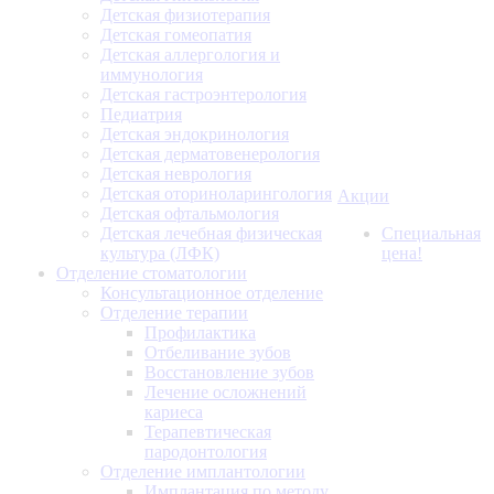
Детская физиотерапия
Детская гомеопатия
Детская аллергология и
иммунология
Детская гастроэнтерология
Педиатрия
Детская эндокринология
Детская дерматовенерология
Детская неврология
Детская оториноларингология
Акции
Детская офтальмология
Детская лечебная физическая
Специальная
культура (ЛФК)
цена!
Отделение стоматологии
Консультационное отделение
Отделение терапии
Профилактика
Отбеливание зубов
Восстановление зубов
Лечение осложнений
кариеса
Терапевтическая
пародонтология
Отделение имплантологии
Имплантация по методу