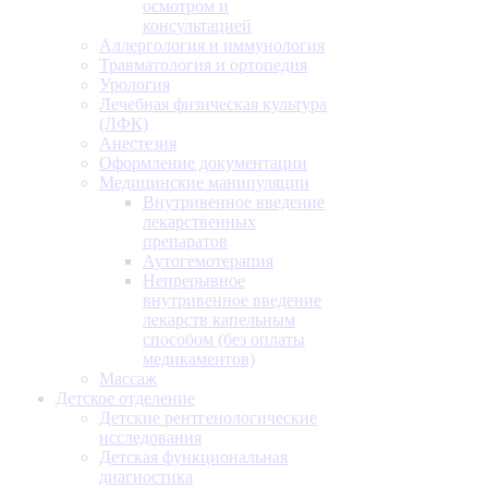
осмотром и
консультацией
Аллергология и иммунология
Травматология и ортопедия
Урология
Лечебная физическая культура
(ЛФК)
Анестезия
Оформление документации
Медицинские манипуляции
Внутривенное введение
лекарственных
препаратов
Аутогемотерапия
Непрерывное
внутривенное введение
лекарств капельным
способом (без оплаты
медикаментов)
Массаж
Детское отделение
Детские рентгенологические
исследования
Детская функциональная
диагностика