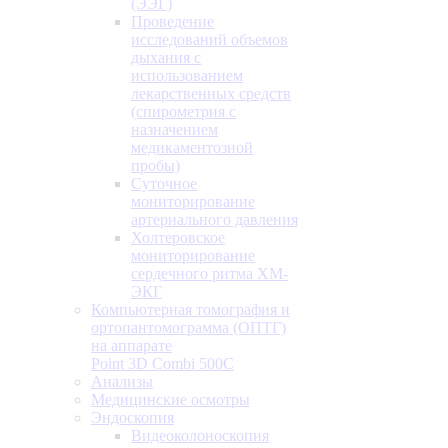
(ЭЭГ)
Проведение
исследований объемов
дыхания с
использованием
лекарственных средств
(спирометрия с
назначением
медикаментозной
пробы)
Суточное
мониторирование
артериального давления
Холтеровское
мониторирование
сердечного ритма ХМ-
ЭКГ
Компьютерная томография и
ортопантомограмма (ОПТГ)
на аппарате
Point 3D Combi 500C
Анализы
Медицинские осмотры
Эндоскопия
Видеоколоноскопия