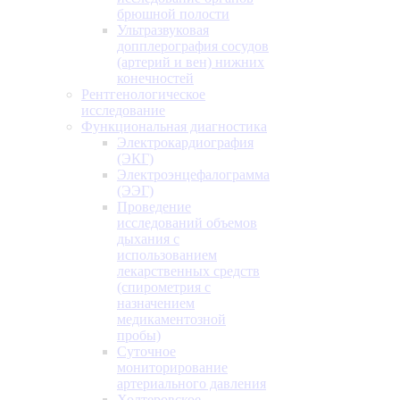
брюшной полости
Ультразвуковая
допплерография сосудов
(артерий и вен) нижних
конечностей
Рентгенологическое
исследование
Функциональная диагностика
Электрокардиография
(ЭКГ)
Электроэнцефалограмма
(ЭЭГ)
Проведение
исследований объемов
дыхания с
использованием
лекарственных средств
(спирометрия с
назначением
медикаментозной
пробы)
Суточное
мониторирование
артериального давления
Холтеровское