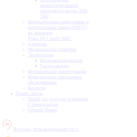
мониторирование
сердечного ритма ХМ-
ЭКГ
Компьютерная томография и
ортопантомограмма (ОПТГ)
на аппарате
Point 3D Combi 500C
Анализы
Медицинские осмотры
Эндоскопия
Видеоколоноскопия
Гастроскопия
Медицинские манипуляции
Комплексные программы
обследования
Биопсия
Прайс-листы
Прайс по услугам отделения
Стоматологии
Общий Прайс
Ясенево, Новоясеневский пр-т.