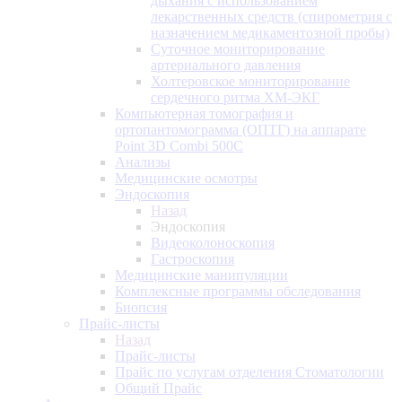
дыхания с использованием
лекарственных средств (спирометрия с
назначением медикаментозной пробы)
Суточное мониторирование
артериального давления
Холтеровское мониторирование
сердечного ритма ХМ-ЭКГ
Компьютерная томография и
ортопантомограмма (ОПТГ) на аппарате
Point 3D Combi 500C
Анализы
Медицинские осмотры
Эндоскопия
Назад
Эндоскопия
Видеоколоноскопия
Гастроскопия
Медицинские манипуляции
Комплексные программы обследования
Биопсия
Прайс-листы
Назад
Прайс-листы
Прайс по услугам отделения Стоматологии
Общий Прайс