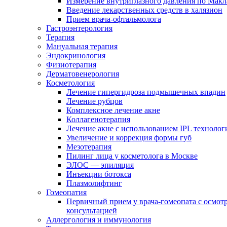
Измерение внутриглазного давления по Макл
Введение лекарственных средств в халязион
Прием врача-офтальмолога
Гастроэнтерология
Терапия
Мануальная терапия
Эндокринология
Физиотерапия
Дерматовенерология
Косметология
Лечение гипергидроза подмышечных впадин
Лечение рубцов
Комплексное лечение акне
Коллагенотерапия
Лечение акне с использованием IPL технолог
Увеличение и коррекция формы губ
Мезотерапия
Пилинг лица у косметолога в Москве
ЭЛОС — эпиляция
Инъекции ботокса
Плазмолифтинг
Гомеопатия
Первичный прием у врача-гомеопата с осмот
консультацией
Аллергология и иммунология