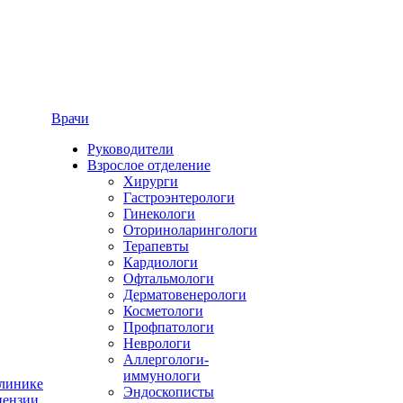
Врачи
Руководители
Взрослое отделение
Хирурги
Гастроэнтерологи
Гинекологи
Оториноларингологи
Терапевты
Кардиологи
Офтальмологи
Дерматовенерологи
Косметологи
Профпатологи
Неврологи
Аллергологи-
иммунологи
линике
Эндоскописты
ензии