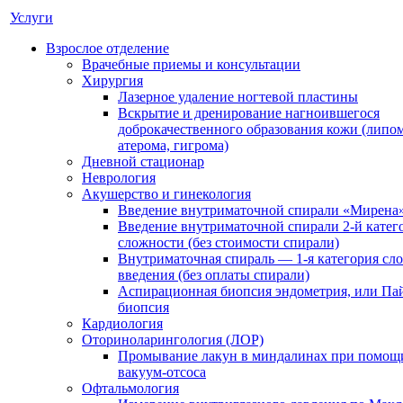
Услуги
Взрослое отделение
Врачебные приемы и консультации
Хирургия
Лазерное удаление ногтевой пластины
Вскрытие и дренирование нагноившегося
доброкачественного образования кожи (липом
атерома, гигрома)
Дневной стационар
Неврология
Акушерство и гинекология
Введение внутриматочной спирали «Мирена
Введение внутриматочной спирали 2-й катег
сложности (без стоимости спирали)
Внутриматочная спираль — 1-я категория сл
введения (без оплаты спирали)
Аспирационная биопсия эндометрия, или Па
биопсия
Кардиология
Оториноларингология (ЛОР)
Промывание лакун в миндалинах при помощ
вакуум-отсоса
Офтальмология