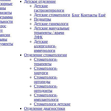
Детское отделение
зорные
Детские
аны
гастроэнтерологи
визиты
Детские стоматологи
Блог
Контакты
Ещё
грамма
Педиатры
льности
Детские гинекологи
рос
Детские мануальные
ет
терапевты / врачи
ансии
ЛФК
зывы
Детские
кументы
аллергологи-
иммунологи
Отделение стоматологии
Стоматологи-
терапевты
Стоматологи-
хирурги
Стоматологи-
ортопеды
Стоматологи-
ортодонты
Стоматологи-
имплантологи
Стоматологи детские
Отделение диагностики