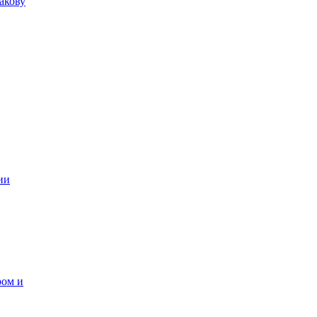
акову
ии
ром и