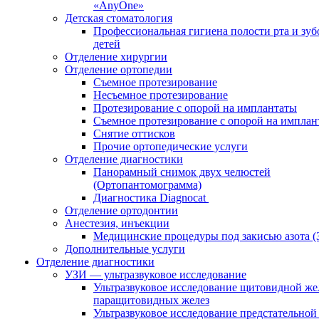
«AnyOne»
Детская стоматология
Профессиональная гигиена полости рта и зуб
детей
Отделение хирургии
Отделение ортопедии
Съемное протезирование
Несъемное протезирование
Протезирование с опорой на имплантаты
Съемное протезирование с опорой на имплан
Снятие оттисков
Прочие ортопедические услуги
Отделение диагностики
Панорамный снимок двух челюстей
(Ортопантомограмма)
Диагностика Diagnocat
Отделение ортодонтии
Анестезия, инъекции
Медицинские процедуры под закисью азота 
Дополнительные услуги
Отделение диагностики
УЗИ — ультразвуковое исследование
Ультразвуковое исследование щитовидной же
паращитовидных желез
Ультразвуковое исследование предстательной