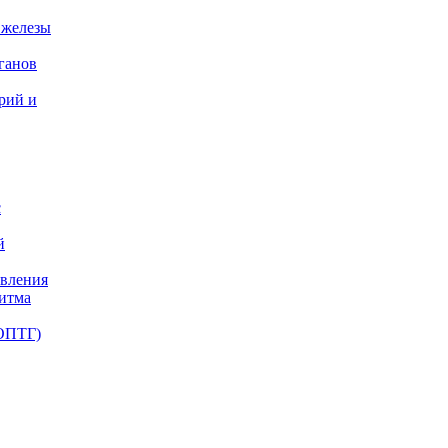
 железы
ганов
ерий и
с
й
авления
ритма
(ОПТГ)