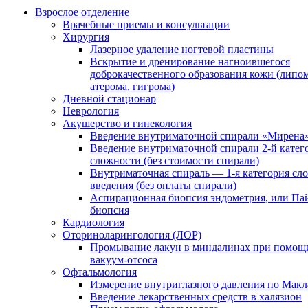
Взрослое отделение
Врачебные приемы и консультации
Хирургия
Лазерное удаление ногтевой пластины
Вскрытие и дренирование нагноившегося
доброкачественного образования кожи (липом
атерома, гигрома)
Дневной стационар
Неврология
Акушерство и гинекология
Введение внутриматочной спирали «Мирена
Введение внутриматочной спирали 2-й катег
сложности (без стоимости спирали)
Внутриматочная спираль — 1-я категория сл
введения (без оплаты спирали)
Аспирационная биопсия эндометрия, или Па
биопсия
Кардиология
Оториноларингология (ЛОР)
Промывание лакун в миндалинах при помощ
вакуум-отсоса
Офтальмология
Измерение внутриглазного давления по Макл
Введение лекарственных средств в халязион