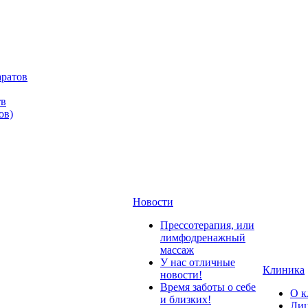
аратов
тв
ов)
Новости
Прессотерапия, или
лимфодренажный
массаж
У нас отличные
Клиника
новости!
Время заботы о себе
О к
и близких!
Лиц