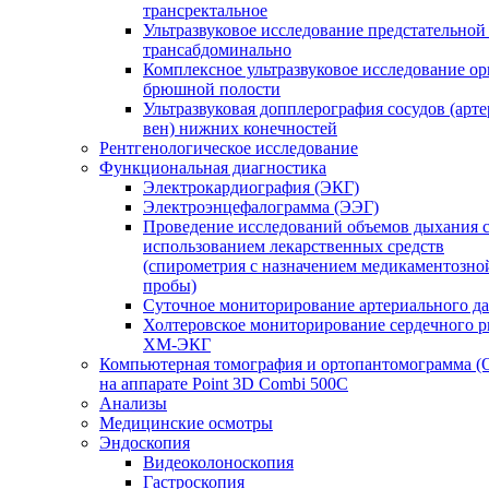
трансректальное
Ультразвуковое исследование предстательной
трансабдоминально
Комплексное ультразвуковое исследование ор
брюшной полости
Ультразвуковая допплерография сосудов (арт
вен) нижних конечностей
Рентгенологическое исследование
Функциональная диагностика
Электрокардиография (ЭКГ)
Электроэнцефалограмма (ЭЭГ)
Проведение исследований объемов дыхания 
использованием лекарственных средств
(спирометрия с назначением медикаментозно
пробы)
Суточное мониторирование артериального д
Холтеровское мониторирование сердечного 
ХМ-ЭКГ
Компьютерная томография и ортопантомограмма 
на аппарате Point 3D Combi 500C
Анализы
Медицинские осмотры
Эндоскопия
Видеоколоноскопия
Гастроскопия