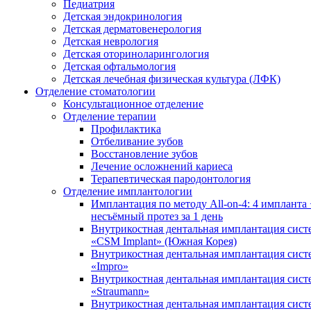
Педиатрия
Детская эндокринология
Детская дерматовенерология
Детская неврология
Детская оториноларингология
Детская офтальмология
Детская лечебная физическая культура (ЛФК)
Отделение стоматологии
Консультационное отделение
Отделение терапии
Профилактика
Отбеливание зубов
Восстановление зубов
Лечение осложнений кариеса
Терапевтическая пародонтология
Отделение имплантологии
Имплантация по методу All-on-4: 4 импланта 
несъёмный протез за 1 день
Внутрикостная дентальная имплантация сис
«CSM Implant» (Южная Корея)
Внутрикостная дентальная имплантация сис
«Impro»
Внутрикостная дентальная имплантация сис
«Straumann»
Внутрикостная дентальная имплантация сис