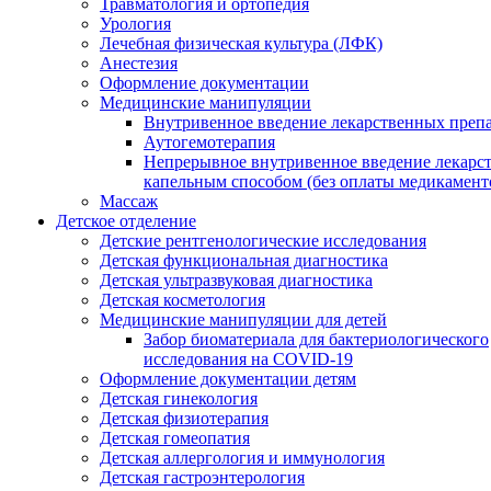
Травматология и ортопедия
Урология
Лечебная физическая культура (ЛФК)
Анестезия
Оформление документации
Медицинские манипуляции
Внутривенное введение лекарственных преп
Аутогемотерапия
Непрерывное внутривенное введение лекарс
капельным способом (без оплаты медикамент
Массаж
Детское отделение
Детские рентгенологические исследования
Детская функциональная диагностика
Детская ультразвуковая диагностика
Детская косметология
Медицинские манипуляции для детей
Забор биоматериала для бактериологического
исследования на COVID-19
Оформление документации детям
Детская гинекология
Детская физиотерапия
Детская гомеопатия
Детская аллергология и иммунология
Детская гастроэнтерология