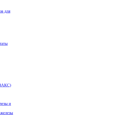
ов для
таты
(ЗАКС)
лезы и
 железы