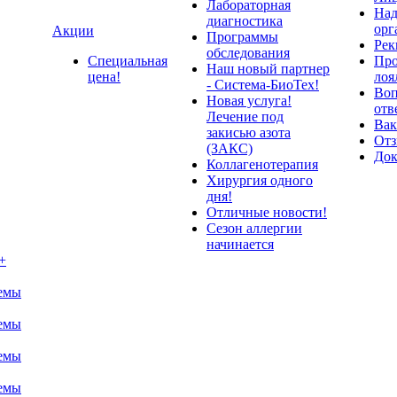
Лабораторная
Над
диагностика
орг
Акции
Программы
Рек
обследования
Специальная
Про
Наш новый партнер
цена!
лоя
- Система-БиоТех!
Воп
Новая услуга!
отв
Лечение под
Вак
закисью азота
От
(ЗАКС)
До
Коллагенотерапия
Хирургия одного
дня!
Отличные новости!
Сезон аллергии
начинается
+
темы
темы
темы
темы