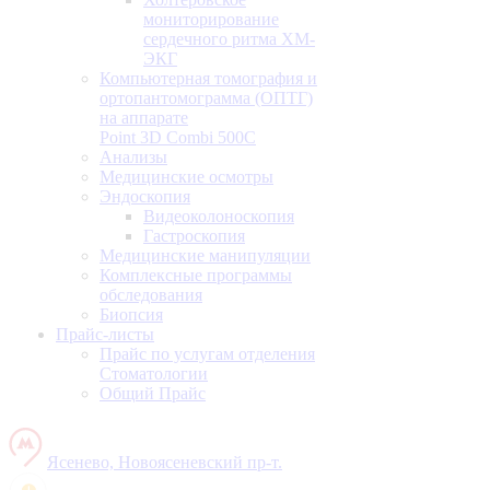
мониторирование
сердечного ритма ХМ-
ЭКГ
Компьютерная томография и
ортопантомограмма (ОПТГ)
на аппарате
Point 3D Combi 500C
Анализы
Медицинские осмотры
Эндоскопия
Видеоколоноскопия
Гастроскопия
Медицинские манипуляции
Комплексные программы
обследования
Биопсия
Прайс-листы
Прайс по услугам отделения
Стоматологии
Общий Прайс
Ясенево, Новоясеневский пр-т.