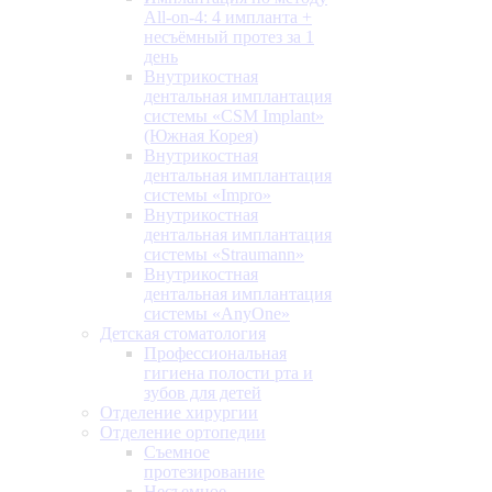
All-on-4: 4 импланта +
несъёмный протез за 1
день
Внутрикостная
дентальная имплантация
системы «CSM Implant»
(Южная Корея)
Внутрикостная
дентальная имплантация
системы «Impro»
Внутрикостная
дентальная имплантация
системы «Straumann»
Внутрикостная
дентальная имплантация
системы «AnyOne»
Детская стоматология
Профессиональная
гигиена полости рта и
зубов для детей
Отделение хирургии
Отделение ортопедии
Съемное
протезирование
Несъемное