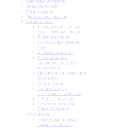
Мануальная терапия
Эндокринология
Физиотерапия
Дерматовенерология
Косметология
Лечение гипергидроза
подмышечных впадин
Лечение рубцов
Комплексное лечение
акне
Коллагенотерапия
Лечение акне с
использованием IPL
технологии
Увеличение и коррекция
формы губ
Мезотерапия
Пилинг лица у
косметолога в Москве
ЭЛОС — эпиляция
Инъекции ботокса
Плазмолифтинг
Гомеопатия
Первичный прием у
врача-гомеопата с