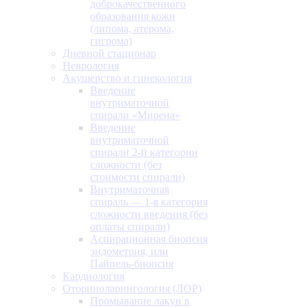
доброкачественного
образования кожи
(липома, атерома,
гигрома)
Дневной стационар
Неврология
Акушерство и гинекология
Введение
внутриматочной
спирали «Мирена»
Введение
внутриматочной
спирали 2-й категории
сложности (без
стоимости спирали)
Внутриматочная
спираль — 1-я категория
сложности введения (без
оплаты спирали)
Аспирационная биопсия
эндометрия, или
Пайпель-биопсия
Кардиология
Оториноларингология (ЛОР)
Промывание лакун в