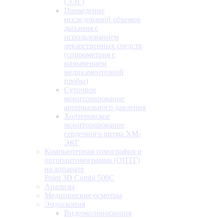
(ЭЭГ)
Проведение
исследований объемов
дыхания с
использованием
лекарственных средств
(спирометрия с
назначением
медикаментозной
пробы)
Суточное
мониторирование
артериального давления
Холтеровское
мониторирование
сердечного ритма ХМ-
ЭКГ
Компьютерная томография и
ортопантомограмма (ОПТГ)
на аппарате
Point 3D Combi 500C
Анализы
Медицинские осмотры
Эндоскопия
Видеоколоноскопия