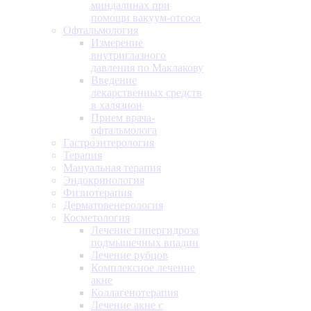
миндалинах при
помощи вакуум-отсоса
Офтальмология
Измерение
внутриглазного
давления по Маклакову
Введение
лекарственных средств
в халязион
Прием врача-
офтальмолога
Гастроэнтерология
Терапия
Мануальная терапия
Эндокринология
Физиотерапия
Дерматовенерология
Косметология
Лечение гипергидроза
подмышечных впадин
Лечение рубцов
Комплексное лечение
акне
Коллагенотерапия
Лечение акне с