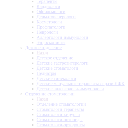
Терапевты
Кардиологи
Офтальмологи
Дерматовенерологи
Косметологи
Профпатологи
Неврологи
Аллергологи-иммунологи
Эндоскописты
Детское отделение
Назад
Детское отделение
Детские гастроэнтерологи
Детские стоматологи
Педиатры
Детские гинекологи
Детские мануальные терапевты / врачи ЛФК
Детские аллергологи-иммунологи
Отделение стоматологии
Назад
Отделение стоматологии
Стоматологи-терапевты
Стоматологи-хирурги
Стоматологи-ортопеды
Стоматологи-ортодонты