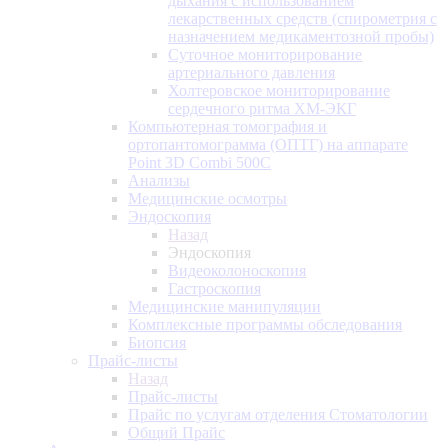
дыхания с использованием
лекарственных средств (спирометрия с
назначением медикаментозной пробы)
Суточное мониторирование
артериального давления
Холтеровское мониторирование
сердечного ритма ХМ-ЭКГ
Компьютерная томография и
ортопантомограмма (ОПТГ) на аппарате
Point 3D Combi 500C
Анализы
Медицинские осмотры
Эндоскопия
Назад
Эндоскопия
Видеоколоноскопия
Гастроскопия
Медицинские манипуляции
Комплексные программы обследования
Биопсия
Прайс-листы
Назад
Прайс-листы
Прайс по услугам отделения Стоматологии
Общий Прайс