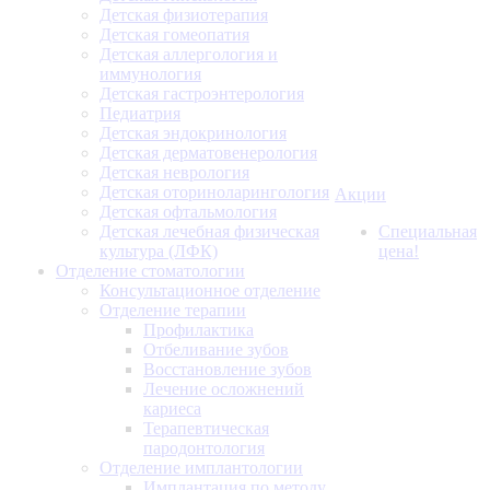
Детская физиотерапия
Детская гомеопатия
Детская аллергология и
иммунология
Детская гастроэнтерология
Педиатрия
Детская эндокринология
Детская дерматовенерология
Детская неврология
Детская оториноларингология
Акции
Детская офтальмология
Детская лечебная физическая
Специальная
культура (ЛФК)
цена!
Отделение стоматологии
Консультационное отделение
Отделение терапии
Профилактика
Отбеливание зубов
Восстановление зубов
Лечение осложнений
кариеса
Терапевтическая
пародонтология
Отделение имплантологии
Имплантация по методу