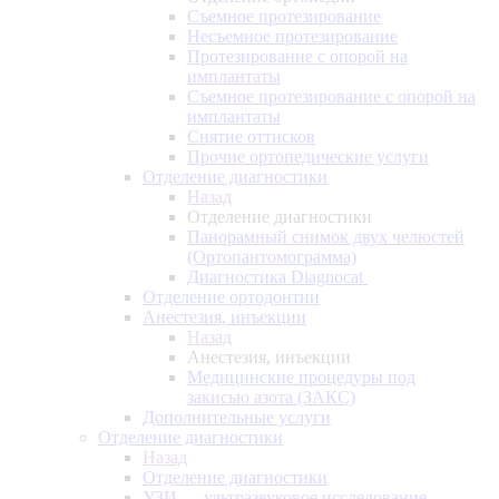
Съемное протезирование
Несъемное протезирование
Протезирование с опорой на
имплантаты
Съемное протезирование с опорой на
имплантаты
Снятие оттисков
Прочие ортопедические услуги
Отделение диагностики
Назад
Отделение диагностики
Панорамный снимок двух челюстей
(Ортопантомограмма)
Диагностика Diagnocat
Отделение ортодонтии
Анестезия, инъекции
Назад
Анестезия, инъекции
Медицинские процедуры под
закисью азота (ЗАКС)
Дополнительные услуги
Отделение диагностики
Назад
Отделение диагностики
УЗИ — ультразвуковое исследование