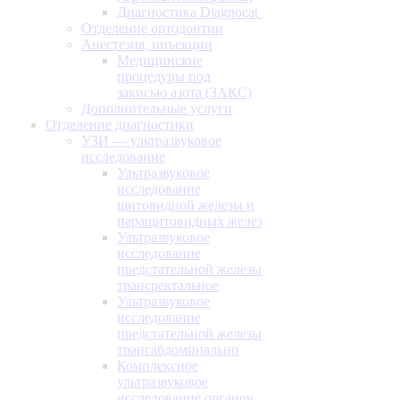
Диагностика Diagnocat
Отделение ортодонтии
Анестезия, инъекции
Медицинские
процедуры под
закисью азота (ЗАКС)
Дополнительные услуги
Отделение диагностики
УЗИ — ультразвуковое
исследование
Ультразвуковое
исследование
щитовидной железы и
паращитовидных желез
Ультразвуковое
исследование
предстательной железы
трансректальное
Ультразвуковое
исследование
предстательной железы
трансабдоминально
Комплексное
ультразвуковое
исследование органов