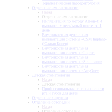
Терапевтическая пародонтология
Отделение имплантологии
Назад
Отделение имплантологии
Имплантация по методу All-on-4: 4
импланта + несъёмный протез за 1
день
Внутрикостная дентальная
имплантация системы «CSM Implant»
(Южная Корея)
Внутрикостная дентальная
имплантация системы «Impro»
Внутрикостная дентальная
имплантация системы «Straumann»
Внутрикостная дентальная
имплантация системы «AnyOne»
Детская стоматология
Назад
Детская стоматология
Профессиональная гигиена полости
рта и зубов для детей
Отделение хирургии
Отделение ортопедии
Назад
Отделение ортопедии