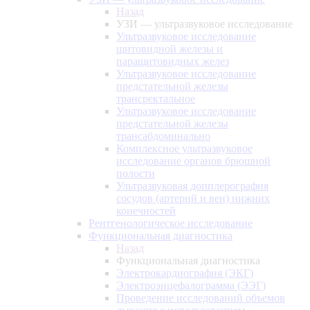
Назад
УЗИ — ультразвуковое исследование
Ультразвуковое исследование
щитовидной железы и
паращитовидных желез
Ультразвуковое исследование
предстательной железы
трансректальное
Ультразвуковое исследование
предстательной железы
трансабдоминально
Комплексное ультразвуковое
исследование органов брюшной
полости
Ультразвуковая допплерография
сосудов (артерий и вен) нижних
конечностей
Рентгенологическое исследование
Функциональная диагностика
Назад
Функциональная диагностика
Электрокардиография (ЭКГ)
Электроэнцефалограмма (ЭЭГ)
Проведение исследований объемов