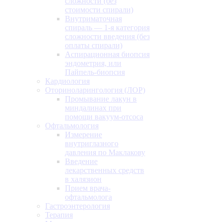
сложности (без
стоимости спирали)
Внутриматочная
спираль — 1-я категория
сложности введения (без
оплаты спирали)
Аспирационная биопсия
эндометрия, или
Пайпель-биопсия
Кардиология
Оториноларингология (ЛОР)
Промывание лакун в
миндалинах при
помощи вакуум-отсоса
Офтальмология
Измерение
внутриглазного
давления по Маклакову
Введение
лекарственных средств
в халязион
Прием врача-
офтальмолога
Гастроэнтерология
Терапия