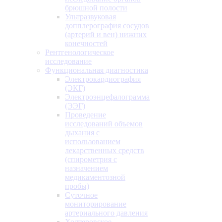
брюшной полости
Ультразвуковая
допплерография сосудов
(артерий и вен) нижних
конечностей
Рентгенологическое
исследование
Функциональная диагностика
Электрокардиография
(ЭКГ)
Электроэнцефалограмма
(ЭЭГ)
Проведение
исследований объемов
дыхания с
использованием
лекарственных средств
(спирометрия с
назначением
медикаментозной
пробы)
Суточное
мониторирование
артериального давления
Холтеровское