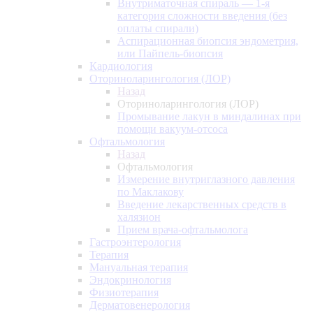
Внутриматочная спираль — 1-я
категория сложности введения (без
оплаты спирали)
Аспирационная биопсия эндометрия,
или Пайпель-биопсия
Кардиология
Оториноларингология (ЛОР)
Назад
Оториноларингология (ЛОР)
Промывание лакун в миндалинах при
помощи вакуум-отсоса
Офтальмология
Назад
Офтальмология
Измерение внутриглазного давления
по Маклакову
Введение лекарственных средств в
халязион
Прием врача-офтальмолога
Гастроэнтерология
Терапия
Мануальная терапия
Эндокринология
Физиотерапия
Дерматовенерология