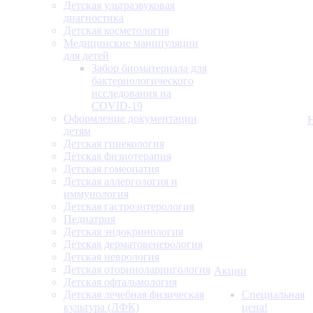
Детская ультразвуковая
диагностика
Детская косметология
Медицинские манипуляции
для детей
Забор биоматериала для
бактериологического
исследования на
COVID-19
Оформление документации
детям
Детская гинекология
Детская физиотерапия
Детская гомеопатия
Детская аллергология и
иммунология
Детская гастроэнтерология
Педиатрия
Детская эндокринология
Детская дерматовенерология
Детская неврология
Детская оториноларингология
Акции
Детская офтальмология
Детская лечебная физическая
Специальная
культура (ЛФК)
цена!