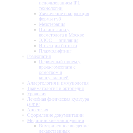
использованием IPL
технологии
Увеличение и коррекция
формы губ
Мезотерапия
Пилинг лица у
косметолога в Москве
ЭЛОС — эпиляция
Инъекции ботокса
Плазмолифтинг
Гомеопатия
Первичный прием у
врача-гомеопата с
осмотром и
консультацией
Аллергология и иммунология
Травматология и ортопедия
Урология
Лечебная физическая культура
(ЛФК)
Анестезия
Оформление документации
Медицинские манипуляции
Внутривенное введение
лекарственных