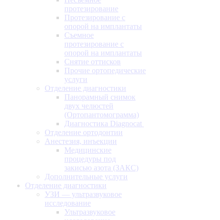
протезирование
Протезирование с
опорой на имплантаты
Съемное
протезирование с
опорой на имплантаты
Снятие оттисков
Прочие ортопедические
услуги
Отделение диагностики
Панорамный снимок
двух челюстей
(Ортопантомограмма)
Диагностика Diagnocat
Отделение ортодонтии
Анестезия, инъекции
Медицинские
процедуры под
закисью азота (ЗАКС)
Дополнительные услуги
Отделение диагностики
УЗИ — ультразвуковое
исследование
Ультразвуковое