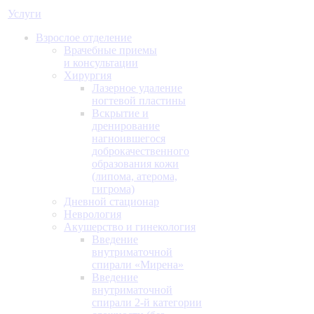
Услуги
Взрослое отделение
Врачебные приемы
и консультации
Хирургия
Лазерное удаление
ногтевой пластины
Вскрытие и
дренирование
нагноившегося
доброкачественного
образования кожи
(липома, атерома,
гигрома)
Дневной стационар
Неврология
Акушерство и гинекология
Введение
внутриматочной
спирали «Мирена»
Введение
внутриматочной
спирали 2-й категории