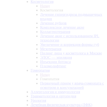
Косметология
Назад
Косметология
Лечение гипергидроза подмышечных
впадин
Лечение рубцов
Комплексное лечение акне
Коллагенотерапия
Лечение акне с использованием IPL
технологии
Увеличение и коррекция формы губ
Мезотерапия
Пилинг лица у косметолога в Москве
ЭЛОС — эпиляция
Инъекции ботокса
Плазмолифтинг
Гомеопатия
Назад
Гомеопатия
Первичный прием у врача-гомеопата с
осмотром и консультацией
Аллергология и иммунология
Травматология и ортопедия
Урология
Лечебная физическая культура (ЛФК)