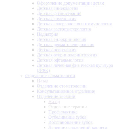
Оформление документации детям
Детская гинекология
Детская физиотерапия
Детская гомеопатия
Детская аллергология и иммунология
Детская гастроэнтерология
Педиатрия
Детская эндокринология
Детская дерматовенерология
Детская неврология
Детская оториноларингология
Детская офтальмология
Детская лечебная физическая культура
(ЛФК)
Отделение стоматологии
Назад
Отделение стоматологии
Консультационное отделение
Отделение терапии
Назад
Отделение терапии
Профилактика
Отбеливание зубов
Восстановление зубов
Лечение осложнений кариеса