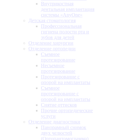
Внутрикостная
дентальная имплантация
системы «AnyOne»
Детская стоматология
Профессиональная
гигиена полости рта и
зубов для детей
Отделение хирургии
Отделение ортопедии
Съемное
протезирование
Несъемное
протезирование
Протезирование с
опорой на имплантаты
Съемное
протезирование с
опорой на имплантаты
Снятие оттисков
Прочие ортопедические
услуги
Отделение диагностики
Панорамный снимок
двух челюстей
(Ортопантомограмма)