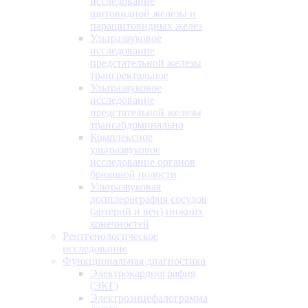
исследование
щитовидной железы и
паращитовидных желез
Ультразвуковое
исследование
предстательной железы
трансректальное
Ультразвуковое
исследование
предстательной железы
трансабдоминально
Комплексное
ультразвуковое
исследование органов
брюшной полости
Ультразвуковая
допплерография сосудов
(артерий и вен) нижних
конечностей
Рентгенологическое
исследование
Функциональная диагностика
Электрокардиография
(ЭКГ)
Электроэнцефалограмма