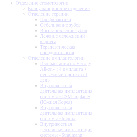
Отделение стоматологии
Консультационное отделение
Отделение терапии
Профилактика
Отбеливание зубов
Восстановление зубов
Лечение осложнений
кариеса
Терапевтическая
пародонтология
Отделение имплантологии
Имплантация по методу
All-on-4: 4 импланта +
несъёмный протез за 1
день
Внутрикостная
дентальная имплантация
системы «CSM Implant»
(Южная Корея)
Внутрикостная
дентальная имплантация
системы «Impro»
Внутрикостная
дентальная имплантация
системы «Straumann»