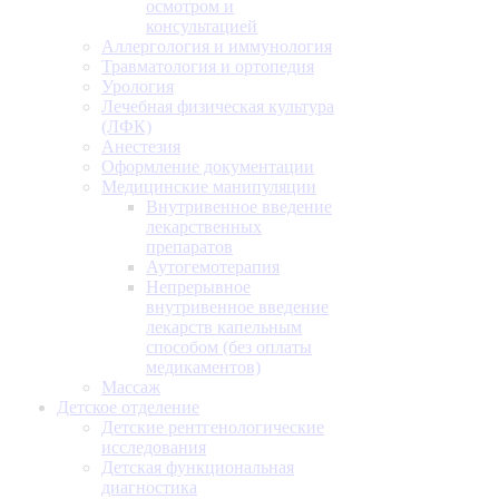
осмотром и
консультацией
Аллергология и иммунология
Травматология и ортопедия
Урология
Лечебная физическая культура
(ЛФК)
Анестезия
Оформление документации
Медицинские манипуляции
Внутривенное введение
лекарственных
препаратов
Аутогемотерапия
Непрерывное
внутривенное введение
лекарств капельным
способом (без оплаты
медикаментов)
Массаж
Детское отделение
Детские рентгенологические
исследования
Детская функциональная
диагностика