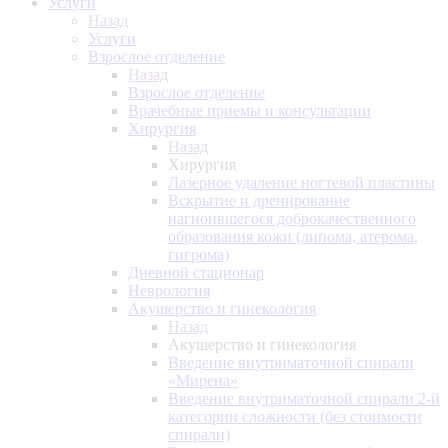
Услуги
Назад
Услуги
Взрослое отделение
Назад
Взрослое отделение
Врачебные приемы и консультации
Хирургия
Назад
Хирургия
Лазерное удаление ногтевой пластины
Вскрытие и дренирование
нагноившегося доброкачественного
образования кожи (липома, атерома,
гигрома)
Дневной стационар
Неврология
Акушерство и гинекология
Назад
Акушерство и гинекология
Введение внутриматочной спирали
«Мирена»
Введение внутриматочной спирали 2-й
категории сложности (без стоимости
спирали)