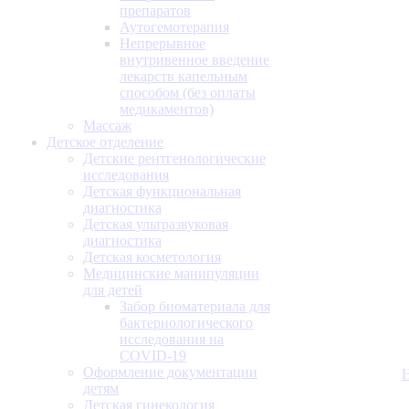
препаратов
Аутогемотерапия
Непрерывное
внутривенное введение
лекарств капельным
способом (без оплаты
медикаментов)
Массаж
Детское отделение
Детские рентгенологические
исследования
Детская функциональная
диагностика
Детская ультразвуковая
диагностика
Детская косметология
Медицинские манипуляции
для детей
Забор биоматериала для
бактериологического
исследования на
COVID-19
Оформление документации
детям
Детская гинекология