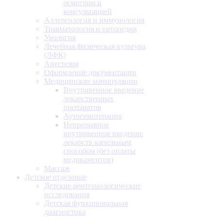
осмотром и
консультацией
Аллергология и иммунология
Травматология и ортопедия
Урология
Лечебная физическая культура
(ЛФК)
Анестезия
Оформление документации
Медицинские манипуляции
Внутривенное введение
лекарственных
препаратов
Аутогемотерапия
Непрерывное
внутривенное введение
лекарств капельным
способом (без оплаты
медикаментов)
Массаж
Детское отделение
Детские рентгенологические
исследования
Детская функциональная
диагностика