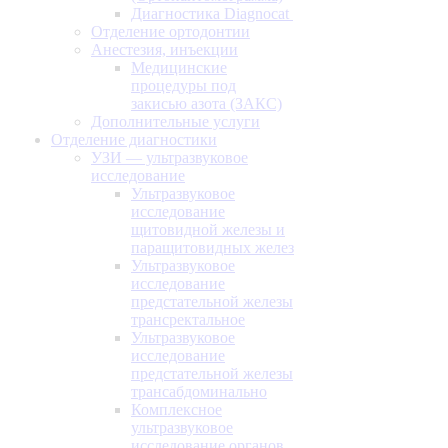
Диагностика Diagnocat
Отделение ортодонтии
Анестезия, инъекции
Медицинские
процедуры под
закисью азота (ЗАКС)
Дополнительные услуги
Отделение диагностики
УЗИ — ультразвуковое
исследование
Ультразвуковое
исследование
щитовидной железы и
паращитовидных желез
Ультразвуковое
исследование
предстательной железы
трансректальное
Ультразвуковое
исследование
предстательной железы
трансабдоминально
Комплексное
ультразвуковое
исследование органов