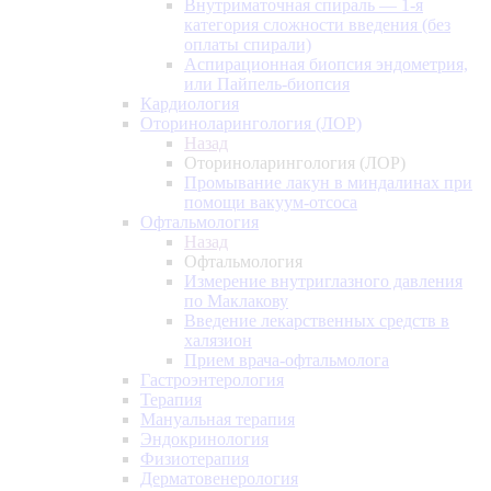
Внутриматочная спираль — 1-я
категория сложности введения (без
оплаты спирали)
Аспирационная биопсия эндометрия,
или Пайпель-биопсия
Кардиология
Оториноларингология (ЛОР)
Назад
Оториноларингология (ЛОР)
Промывание лакун в миндалинах при
помощи вакуум-отсоса
Офтальмология
Назад
Офтальмология
Измерение внутриглазного давления
по Маклакову
Введение лекарственных средств в
халязион
Прием врача-офтальмолога
Гастроэнтерология
Терапия
Мануальная терапия
Эндокринология
Физиотерапия
Дерматовенерология