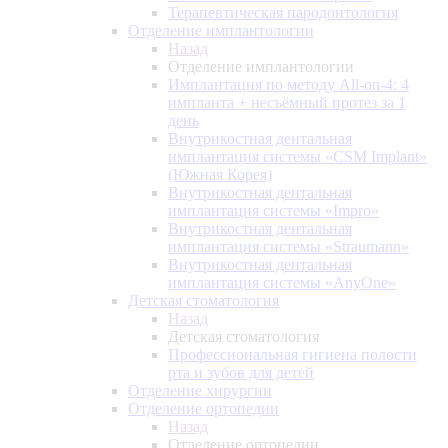
Терапевтическая пародонтология
Отделение имплантологии
Назад
Отделение имплантологии
Имплантация по методу All-on-4: 4
импланта + несъёмный протез за 1
день
Внутрикостная дентальная
имплантация системы «CSM Implant»
(Южная Корея)
Внутрикостная дентальная
имплантация системы «Impro»
Внутрикостная дентальная
имплантация системы «Straumann»
Внутрикостная дентальная
имплантация системы «AnyOne»
Детская стоматология
Назад
Детская стоматология
Профессиональная гигиена полости
рта и зубов для детей
Отделение хирургии
Отделение ортопедии
Назад
Отделение ортопедии