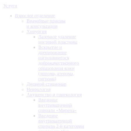
Услуги
Взрослое отделение
Врачебные приемы
и консультации
Хирургия
Лазерное удаление
ногтевой пластины
Вскрытие и
дренирование
нагноившегося
доброкачественного
образования кожи
(липома, атерома,
гигрома)
Дневной стационар
Неврология
Акушерство и гинекология
Введение
внутриматочной
спирали «Мирена»
Введение
внутриматочной
спирали 2-й категории