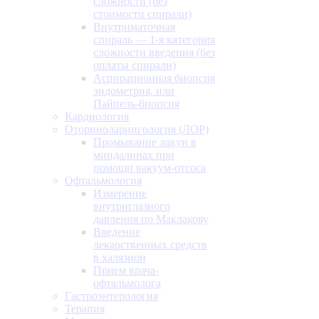
сложности (без
стоимости спирали)
Внутриматочная
спираль — 1-я категория
сложности введения (без
оплаты спирали)
Аспирационная биопсия
эндометрия, или
Пайпель-биопсия
Кардиология
Оториноларингология (ЛОР)
Промывание лакун в
миндалинах при
помощи вакуум-отсоса
Офтальмология
Измерение
внутриглазного
давления по Маклакову
Введение
лекарственных средств
в халязион
Прием врача-
офтальмолога
Гастроэнтерология
Терапия