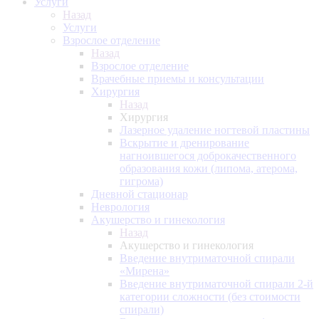
Услуги
Назад
Услуги
Взрослое отделение
Назад
Взрослое отделение
Врачебные приемы и консультации
Хирургия
Назад
Хирургия
Лазерное удаление ногтевой пластины
Вскрытие и дренирование
нагноившегося доброкачественного
образования кожи (липома, атерома,
гигрома)
Дневной стационар
Неврология
Акушерство и гинекология
Назад
Акушерство и гинекология
Введение внутриматочной спирали
«Мирена»
Введение внутриматочной спирали 2-й
категории сложности (без стоимости
спирали)