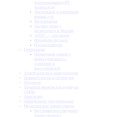
использованием IPL
технологии
Увеличение и коррекция
формы губ
Мезотерапия
Пилинг лица у
косметолога в Москве
ЭЛОС — эпиляция
Инъекции ботокса
Плазмолифтинг
Гомеопатия
Первичный прием у
врача-гомеопата с
осмотром и
консультацией
Аллергология и иммунология
Травматология и ортопедия
Урология
Лечебная физическая культура
(ЛФК)
Анестезия
Оформление документации
Медицинские манипуляции
Внутривенное введение
лекарственных