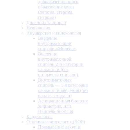
доброкачественного
образования кожи
(липома, атерома,
гигрома)
Дневной стационар
Неврология
Акушерство и гинекология
Введение
внутриматочной
спирали «Мирена»
Введение
внутриматочной
спирали 2-й категории
сложности (без
стоимости спирали)
Внутриматочная
спираль — 1-я категория
сложности введения (без
оплаты спирали)
Аспирационная биопсия
эндометрия, или
Пайпель-биопсия
Кардиология
Оториноларингология (ЛОР)
Промывание лакун в