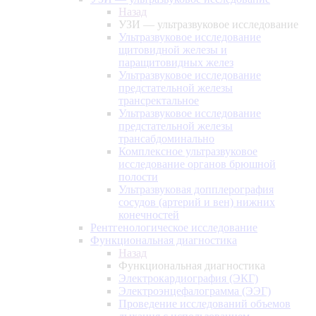
Назад
УЗИ — ультразвуковое исследование
Ультразвуковое исследование
щитовидной железы и
паращитовидных желез
Ультразвуковое исследование
предстательной железы
трансректальное
Ультразвуковое исследование
предстательной железы
трансабдоминально
Комплексное ультразвуковое
исследование органов брюшной
полости
Ультразвуковая допплерография
сосудов (артерий и вен) нижних
конечностей
Рентгенологическое исследование
Функциональная диагностика
Назад
Функциональная диагностика
Электрокардиография (ЭКГ)
Электроэнцефалограмма (ЭЭГ)
Проведение исследований объемов