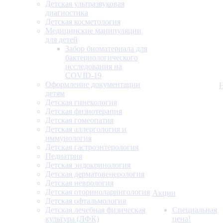
Детская ультразвуковая
диагностика
Детская косметология
Медицинские манипуляции
для детей
Забор биоматериала для
бактериологического
исследования на
COVID-19
Оформление документации
детям
Детская гинекология
Детская физиотерапия
Детская гомеопатия
Детская аллергология и
иммунология
Детская гастроэнтерология
Педиатрия
Детская эндокринология
Детская дерматовенерология
Детская неврология
Детская оториноларингология
Акции
Детская офтальмология
Детская лечебная физическая
Специальная
культура (ЛФК)
цена!