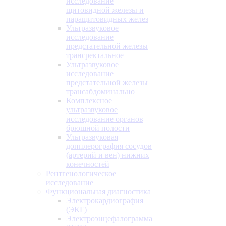
исследование
щитовидной железы и
паращитовидных желез
Ультразвуковое
исследование
предстательной железы
трансректальное
Ультразвуковое
исследование
предстательной железы
трансабдоминально
Комплексное
ультразвуковое
исследование органов
брюшной полости
Ультразвуковая
допплерография сосудов
(артерий и вен) нижних
конечностей
Рентгенологическое
исследование
Функциональная диагностика
Электрокардиография
(ЭКГ)
Электроэнцефалограмма