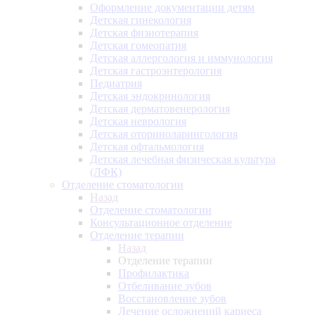
Оформление документации детям
Детская гинекология
Детская физиотерапия
Детская гомеопатия
Детская аллергология и иммунология
Детская гастроэнтерология
Педиатрия
Детская эндокринология
Детская дерматовенерология
Детская неврология
Детская оториноларингология
Детская офтальмология
Детская лечебная физическая культура
(ЛФК)
Отделение стоматологии
Назад
Отделение стоматологии
Консультационное отделение
Отделение терапии
Назад
Отделение терапии
Профилактика
Отбеливание зубов
Восстановление зубов
Лечение осложнений кариеса