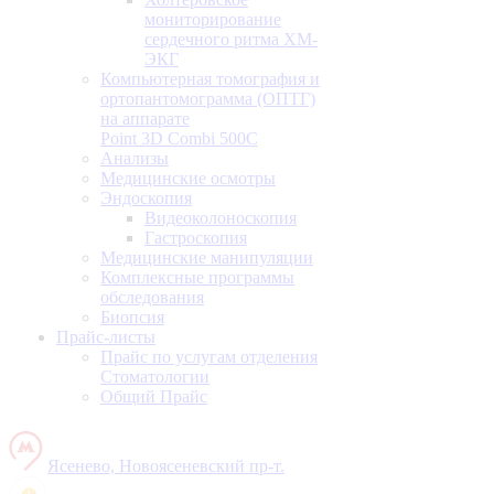
мониторирование
сердечного ритма ХМ-
ЭКГ
Компьютерная томография и
ортопантомограмма (ОПТГ)
на аппарате
Point 3D Combi 500C
Анализы
Медицинские осмотры
Эндоскопия
Видеоколоноскопия
Гастроскопия
Медицинские манипуляции
Комплексные программы
обследования
Биопсия
Прайс-листы
Прайс по услугам отделения
Стоматологии
Общий Прайс
Ясенево, Новоясеневский пр-т.