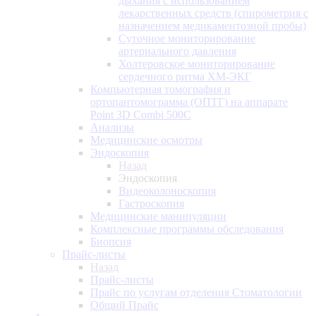
дыхания с использованием
лекарственных средств (спирометрия с
назначением медикаментозной пробы)
Суточное мониторирование
артериального давления
Холтеровское мониторирование
сердечного ритма ХМ-ЭКГ
Компьютерная томография и
ортопантомограмма (ОПТГ) на аппарате
Point 3D Combi 500C
Анализы
Медицинские осмотры
Эндоскопия
Назад
Эндоскопия
Видеоколоноскопия
Гастроскопия
Медицинские манипуляции
Комплексные программы обследования
Биопсия
Прайс-листы
Назад
Прайс-листы
Прайс по услугам отделения Стоматологии
Общий Прайс