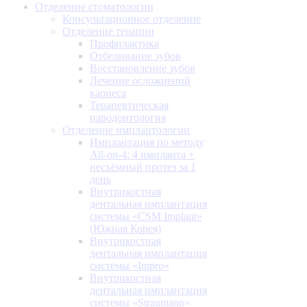
Отделение стоматологии
Консультационное отделение
Отделение терапии
Профилактика
Отбеливание зубов
Восстановление зубов
Лечение осложнений
кариеса
Терапевтическая
пародонтология
Отделение имплантологии
Имплантация по методу
All-on-4: 4 импланта +
несъёмный протез за 1
день
Внутрикостная
дентальная имплантация
системы «CSM Implant»
(Южная Корея)
Внутрикостная
дентальная имплантация
системы «Impro»
Внутрикостная
дентальная имплантация
системы «Straumann»