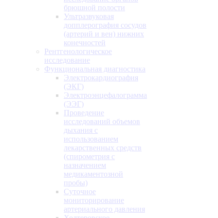
брюшной полости
Ультразвуковая
допплерография сосудов
(артерий и вен) нижних
конечностей
Рентгенологическое
исследование
Функциональная диагностика
Электрокардиография
(ЭКГ)
Электроэнцефалограмма
(ЭЭГ)
Проведение
исследований объемов
дыхания с
использованием
лекарственных средств
(спирометрия с
назначением
медикаментозной
пробы)
Суточное
мониторирование
артериального давления
Холтеровское