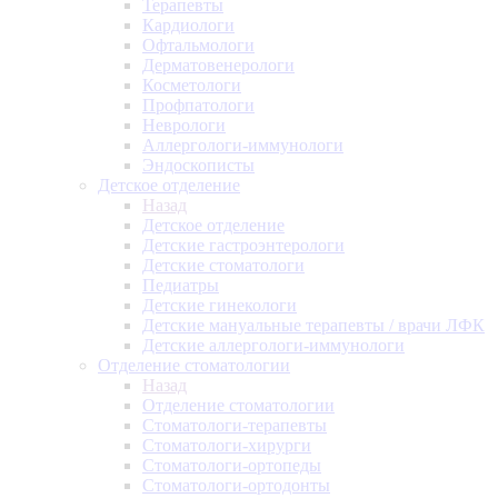
Терапевты
Кардиологи
Офтальмологи
Дерматовенерологи
Косметологи
Профпатологи
Неврологи
Аллергологи-иммунологи
Эндоскописты
Детское отделение
Назад
Детское отделение
Детские гастроэнтерологи
Детские стоматологи
Педиатры
Детские гинекологи
Детские мануальные терапевты / врачи ЛФК
Детские аллергологи-иммунологи
Отделение стоматологии
Назад
Отделение стоматологии
Стоматологи-терапевты
Стоматологи-хирурги
Стоматологи-ортопеды
Стоматологи-ортодонты