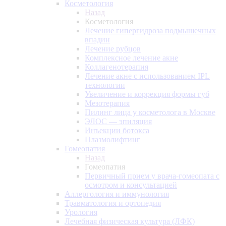
Косметология
Назад
Косметология
Лечение гипергидроза подмышечных
впадин
Лечение рубцов
Комплексное лечение акне
Коллагенотерапия
Лечение акне с использованием IPL
технологии
Увеличение и коррекция формы губ
Мезотерапия
Пилинг лица у косметолога в Москве
ЭЛОС — эпиляция
Инъекции ботокса
Плазмолифтинг
Гомеопатия
Назад
Гомеопатия
Первичный прием у врача-гомеопата с
осмотром и консультацией
Аллергология и иммунология
Травматология и ортопедия
Урология
Лечебная физическая культура (ЛФК)