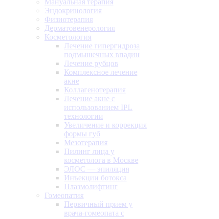
Мануальная терапия
Эндокринология
Физиотерапия
Дерматовенерология
Косметология
Лечение гипергидроза
подмышечных впадин
Лечение рубцов
Комплексное лечение
акне
Коллагенотерапия
Лечение акне с
использованием IPL
технологии
Увеличение и коррекция
формы губ
Мезотерапия
Пилинг лица у
косметолога в Москве
ЭЛОС — эпиляция
Инъекции ботокса
Плазмолифтинг
Гомеопатия
Первичный прием у
врача-гомеопата с