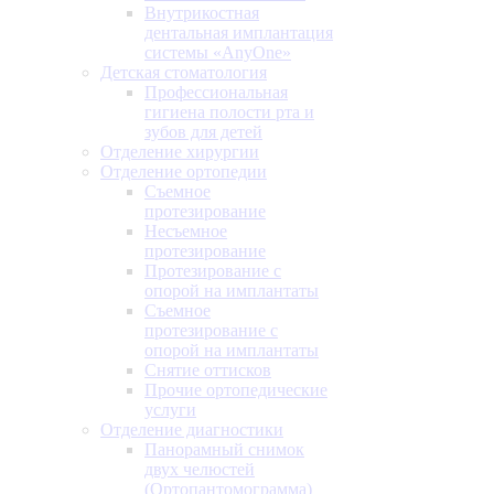
Внутрикостная
дентальная имплантация
системы «AnyOne»
Детская стоматология
Профессиональная
гигиена полости рта и
зубов для детей
Отделение хирургии
Отделение ортопедии
Съемное
протезирование
Несъемное
протезирование
Протезирование с
опорой на имплантаты
Съемное
протезирование с
опорой на имплантаты
Снятие оттисков
Прочие ортопедические
услуги
Отделение диагностики
Панорамный снимок
двух челюстей
(Ортопантомограмма)