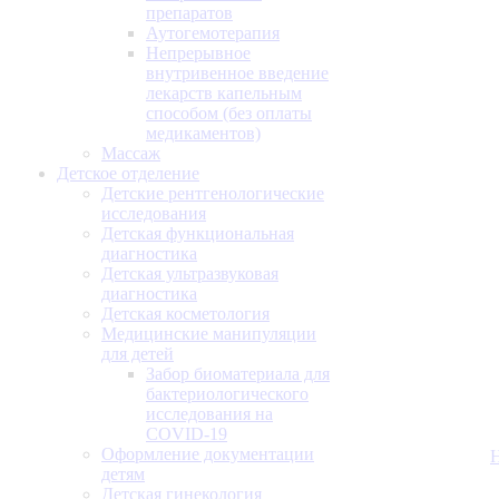
препаратов
Аутогемотерапия
Непрерывное
внутривенное введение
лекарств капельным
способом (без оплаты
медикаментов)
Массаж
Детское отделение
Детские рентгенологические
исследования
Детская функциональная
диагностика
Детская ультразвуковая
диагностика
Детская косметология
Медицинские манипуляции
для детей
Забор биоматериала для
бактериологического
исследования на
COVID-19
Оформление документации
детям
Детская гинекология