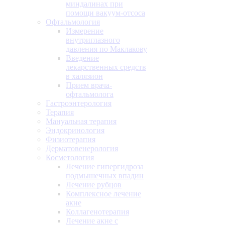
миндалинах при
помощи вакуум-отсоса
Офтальмология
Измерение
внутриглазного
давления по Маклакову
Введение
лекарственных средств
в халязион
Прием врача-
офтальмолога
Гастроэнтерология
Терапия
Мануальная терапия
Эндокринология
Физиотерапия
Дерматовенерология
Косметология
Лечение гипергидроза
подмышечных впадин
Лечение рубцов
Комплексное лечение
акне
Коллагенотерапия
Лечение акне с