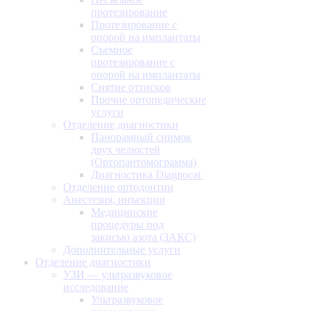
протезирование
Протезирование с
опорой на имплантаты
Съемное
протезирование с
опорой на имплантаты
Снятие оттисков
Прочие ортопедические
услуги
Отделение диагностики
Панорамный снимок
двух челюстей
(Ортопантомограмма)
Диагностика Diagnocat
Отделение ортодонтии
Анестезия, инъекции
Медицинские
процедуры под
закисью азота (ЗАКС)
Дополнительные услуги
Отделение диагностики
УЗИ — ультразвуковое
исследование
Ультразвуковое