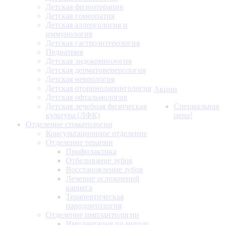
Детская физиотерапия
Детская гомеопатия
Детская аллергология и
иммунология
Детская гастроэнтерология
Педиатрия
Детская эндокринология
Детская дерматовенерология
Детская неврология
Детская оториноларингология
Акции
Детская офтальмология
Детская лечебная физическая
Специальная
культура (ЛФК)
цена!
Отделение стоматологии
Консультационное отделение
Отделение терапии
Профилактика
Отбеливание зубов
Восстановление зубов
Лечение осложнений
кариеса
Терапевтическая
пародонтология
Отделение имплантологии
Имплантация по методу