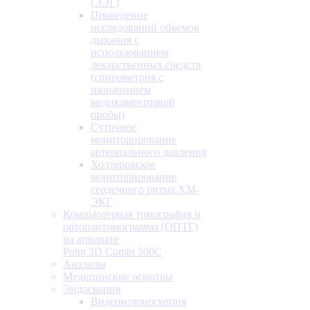
(ЭЭГ)
Проведение
исследований объемов
дыхания с
использованием
лекарственных средств
(спирометрия с
назначением
медикаментозной
пробы)
Суточное
мониторирование
артериального давления
Холтеровское
мониторирование
сердечного ритма ХМ-
ЭКГ
Компьютерная томография и
ортопантомограмма (ОПТГ)
на аппарате
Point 3D Combi 500C
Анализы
Медицинские осмотры
Эндоскопия
Видеоколоноскопия