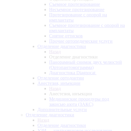
Съемное протезирование
Несъемное протезирование
Протезирование с опорой на
имплантаты
Съемное протезирование с опорой на
имплантаты
Снятие оттисков
Прочие ортопедические услуги
Отделение диагностики
Назад
Отделение диагностики
Панорамный снимок двух челюстей
(Ортопантомограмма)
Диагностика Diagnocat
Отделение ортодонтии
Анестезия, инъекции
Назад
Анестезия, инъекции
Медицинские процедуры под
закисью азота (ЗАКС)
Дополнительные услуги
Отделение диагностики
Назад
Отделение диагностики
УЗИ — ультразвуковое исследование