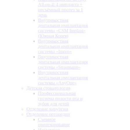
All-on-4: 4 импланта +
несъёмный протез за 1
день
Внутрикостная
дентальная имплантация
системы «CSM Implant»
(Южная Корея)
Внутрикостная
дентальная имплантация
системы «Impro»
Внутрикостная
дентальная имплантация
системы «Straumann»
Внутрикостная
дентальная имплантация
системы «AnyOne»
Детская стоматология
Профессиональная
гигиена полости рта и
зубов для детей
Отделение хирургии
Отделение ортопедии
Съемное
протезирование
Несъемное