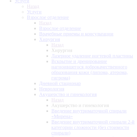
Услуги
Назад
Услуги
Взрослое отделение
Назад
Взрослое отделение
Врачебные приемы и консультации
Хирургия
Назад
Хирургия
Лазерное удаление ногтевой пластины
Вскрытие и дренирование
нагноившегося доброкачественного
образования кожи (липома, атерома,
гигрома)
Дневной стационар
Неврология
Акушерство и гинекология
Назад
Акушерство и гинекология
Введение внутриматочной спирали
«Мирена»
Введение внутриматочной спирали 2-й
категории сложности (без стоимости
спирали)