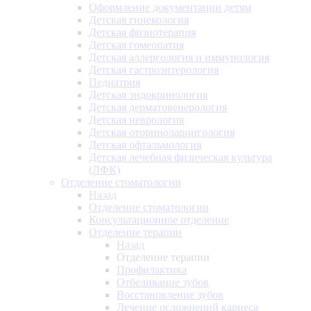
Оформление документации детям
Детская гинекология
Детская физиотерапия
Детская гомеопатия
Детская аллергология и иммунология
Детская гастроэнтерология
Педиатрия
Детская эндокринология
Детская дерматовенерология
Детская неврология
Детская оториноларингология
Детская офтальмология
Детская лечебная физическая культура
(ЛФК)
Отделение стоматологии
Назад
Отделение стоматологии
Консультационное отделение
Отделение терапии
Назад
Отделение терапии
Профилактика
Отбеливание зубов
Восстановление зубов
Лечение осложнений кариеса