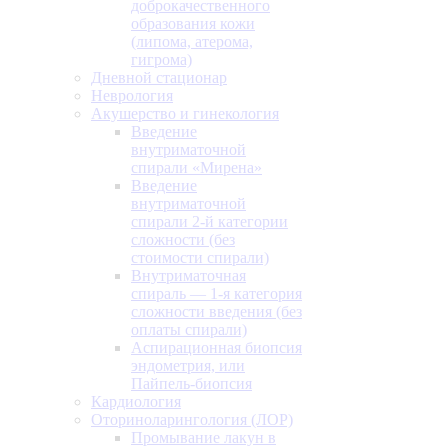
доброкачественного
образования кожи
(липома, атерома,
гигрома)
Дневной стационар
Неврология
Акушерство и гинекология
Введение
внутриматочной
спирали «Мирена»
Введение
внутриматочной
спирали 2-й категории
сложности (без
стоимости спирали)
Внутриматочная
спираль — 1-я категория
сложности введения (без
оплаты спирали)
Аспирационная биопсия
эндометрия, или
Пайпель-биопсия
Кардиология
Оториноларингология (ЛОР)
Промывание лакун в