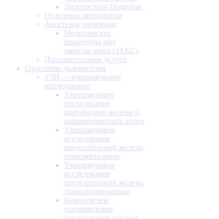
Диагностика Diagnocat
Отделение ортодонтии
Анестезия, инъекции
Медицинские
процедуры под
закисью азота (ЗАКС)
Дополнительные услуги
Отделение диагностики
УЗИ — ультразвуковое
исследование
Ультразвуковое
исследование
щитовидной железы и
паращитовидных желез
Ультразвуковое
исследование
предстательной железы
трансректальное
Ультразвуковое
исследование
предстательной железы
трансабдоминально
Комплексное
ультразвуковое
исследование органов