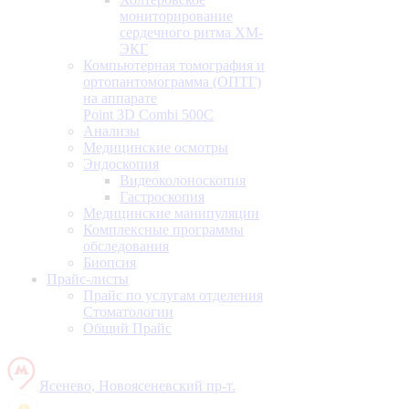
мониторирование
сердечного ритма ХМ-
ЭКГ
Компьютерная томография и
ортопантомограмма (ОПТГ)
на аппарате
Point 3D Combi 500C
Анализы
Медицинские осмотры
Эндоскопия
Видеоколоноскопия
Гастроскопия
Медицинские манипуляции
Комплексные программы
обследования
Биопсия
Прайс-листы
Прайс по услугам отделения
Стоматологии
Общий Прайс
Ясенево, Новоясеневский пр-т.