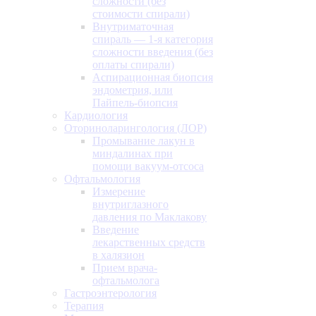
сложности (без
стоимости спирали)
Внутриматочная
спираль — 1-я категория
сложности введения (без
оплаты спирали)
Аспирационная биопсия
эндометрия, или
Пайпель-биопсия
Кардиология
Оториноларингология (ЛОР)
Промывание лакун в
миндалинах при
помощи вакуум-отсоса
Офтальмология
Измерение
внутриглазного
давления по Маклакову
Введение
лекарственных средств
в халязион
Прием врача-
офтальмолога
Гастроэнтерология
Терапия