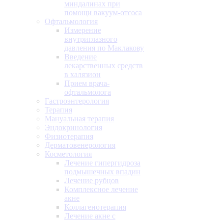
миндалинах при
помощи вакуум-отсоса
Офтальмология
Измерение
внутриглазного
давления по Маклакову
Введение
лекарственных средств
в халязион
Прием врача-
офтальмолога
Гастроэнтерология
Терапия
Мануальная терапия
Эндокринология
Физиотерапия
Дерматовенерология
Косметология
Лечение гипергидроза
подмышечных впадин
Лечение рубцов
Комплексное лечение
акне
Коллагенотерапия
Лечение акне с