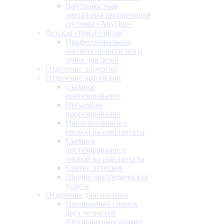
Внутрикостная
дентальная имплантация
системы «AnyOne»
Детская стоматология
Профессиональная
гигиена полости рта и
зубов для детей
Отделение хирургии
Отделение ортопедии
Съемное
протезирование
Несъемное
протезирование
Протезирование с
опорой на имплантаты
Съемное
протезирование с
опорой на имплантаты
Снятие оттисков
Прочие ортопедические
услуги
Отделение диагностики
Панорамный снимок
двух челюстей
(Ортопантомограмма)