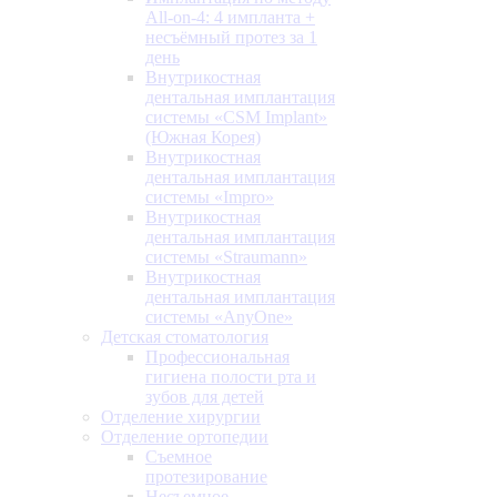
All-on-4: 4 импланта +
несъёмный протез за 1
день
Внутрикостная
дентальная имплантация
системы «CSM Implant»
(Южная Корея)
Внутрикостная
дентальная имплантация
системы «Impro»
Внутрикостная
дентальная имплантация
системы «Straumann»
Внутрикостная
дентальная имплантация
системы «AnyOne»
Детская стоматология
Профессиональная
гигиена полости рта и
зубов для детей
Отделение хирургии
Отделение ортопедии
Съемное
протезирование
Несъемное