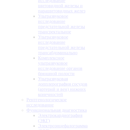
исследование
щитовидной железы и
паращитовидных желез
Ультразвуковое
исследование
предстательной железы
трансректальное
Ультразвуковое
исследование
предстательной железы
трансабдоминально
Комплексное
ультразвуковое
исследование органов
брюшной полости
Ультразвуковая
допплерография сосудов
(артерий и вен) нижних
конечностей
Рентгенологическое
исследование
Функциональная диагностика
Электрокардиография
(ЭКГ)
Электроэнцефалограмма