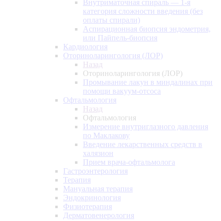
Внутриматочная спираль — 1-я
категория сложности введения (без
оплаты спирали)
Аспирационная биопсия эндометрия,
или Пайпель-биопсия
Кардиология
Оториноларингология (ЛОР)
Назад
Оториноларингология (ЛОР)
Промывание лакун в миндалинах при
помощи вакуум-отсоса
Офтальмология
Назад
Офтальмология
Измерение внутриглазного давления
по Маклакову
Введение лекарственных средств в
халязион
Прием врача-офтальмолога
Гастроэнтерология
Терапия
Мануальная терапия
Эндокринология
Физиотерапия
Дерматовенерология