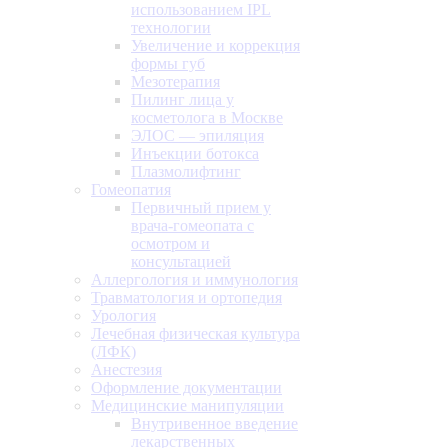
использованием IPL
технологии
Увеличение и коррекция
формы губ
Мезотерапия
Пилинг лица у
косметолога в Москве
ЭЛОС — эпиляция
Инъекции ботокса
Плазмолифтинг
Гомеопатия
Первичный прием у
врача-гомеопата с
осмотром и
консультацией
Аллергология и иммунология
Травматология и ортопедия
Урология
Лечебная физическая культура
(ЛФК)
Анестезия
Оформление документации
Медицинские манипуляции
Внутривенное введение
лекарственных