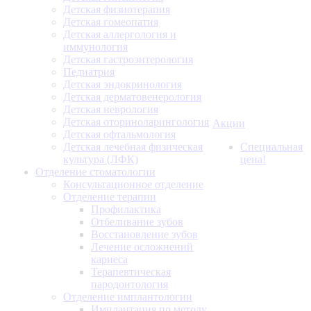
Детская физиотерапия
Детская гомеопатия
Детская аллергология и
иммунология
Детская гастроэнтерология
Педиатрия
Детская эндокринология
Детская дерматовенерология
Детская неврология
Детская оториноларингология
Акции
Детская офтальмология
Детская лечебная физическая
Специальная
культура (ЛФК)
цена!
Отделение стоматологии
Консультационное отделение
Отделение терапии
Профилактика
Отбеливание зубов
Восстановление зубов
Лечение осложнений
кариеса
Терапевтическая
пародонтология
Отделение имплантологии
Имплантация по методу