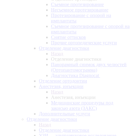
Съемное протезирование
Несъемное протезирование
Протезирование с опорой на
имплантаты
Съемное протезирование с опорой на
имплантаты
Снятие оттисков
Прочие ортопедические услуги
Отделение диагностики
Назад
Отделение диагностики
Панорамный снимок двух челюстей
(Ортопантомограмма)
Диагностика Diagnocat
Отделение ортодонтии
Анестезия, инъекции
Назад
Анестезия, инъекции
Медицинские процедуры под
закисью азота (ЗАКС)
Дополнительные услуги
Отделение диагностики
Назад
Отделение диагностики
УЗИ — ультразвуковое исследование