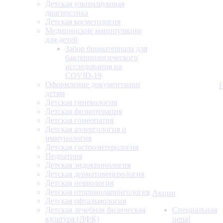
Детская ультразвуковая
диагностика
Детская косметология
Медицинские манипуляции
для детей
Забор биоматериала для
бактериологического
исследования на
COVID-19
Оформление документации
детям
Детская гинекология
Детская физиотерапия
Детская гомеопатия
Детская аллергология и
иммунология
Детская гастроэнтерология
Педиатрия
Детская эндокринология
Детская дерматовенерология
Детская неврология
Детская оториноларингология
Акции
Детская офтальмология
Детская лечебная физическая
Специальная
культура (ЛФК)
цена!