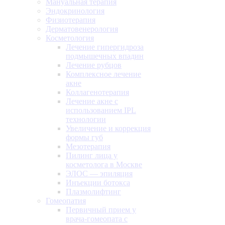
Мануальная терапия
Эндокринология
Физиотерапия
Дерматовенерология
Косметология
Лечение гипергидроза
подмышечных впадин
Лечение рубцов
Комплексное лечение
акне
Коллагенотерапия
Лечение акне с
использованием IPL
технологии
Увеличение и коррекция
формы губ
Мезотерапия
Пилинг лица у
косметолога в Москве
ЭЛОС — эпиляция
Инъекции ботокса
Плазмолифтинг
Гомеопатия
Первичный прием у
врача-гомеопата с