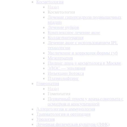
Косметология
Назад
Косметология
Лечение гипергидроза подмышечных
впадин
Лечение рубцов
Комплексное лечение акне
Коллагенотерапия
Лечение акне с использованием IPL
технологии
Увеличение и коррекция формы губ
Мезотерапия
Пилинг лица у косметолога в Москве
ЭЛОС — эпиляция
Инъекции ботокса
Плазмолифтинг
Гомеопатия
Назад
Гомеопатия
Первичный прием у врача-гомеопата с
осмотром и консультацией
Аллергология и иммунология
Травматология и ортопедия
Урология
Лечебная физическая культура (ЛФК)