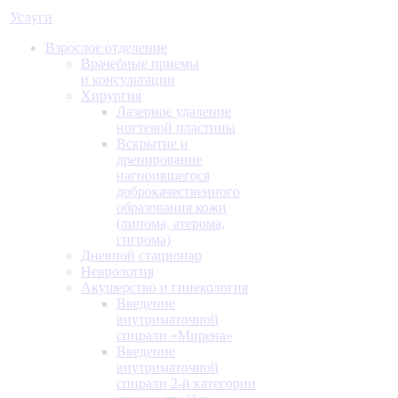
Услуги
Взрослое отделение
Врачебные приемы
и консультации
Хирургия
Лазерное удаление
ногтевой пластины
Вскрытие и
дренирование
нагноившегося
доброкачественного
образования кожи
(липома, атерома,
гигрома)
Дневной стационар
Неврология
Акушерство и гинекология
Введение
внутриматочной
спирали «Мирена»
Введение
внутриматочной
спирали 2-й категории