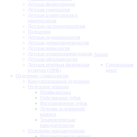
Детская физиотерапия
Детская гомеопатия
Детская аллергология и
иммунология
Детская гастроэнтерология
Педиатрия
Детская эндокринология
Детская дерматовенерология
Детская неврология
Детская оториноларингология
Акции
Детская офтальмология
Детская лечебная физическая
Специальная
культура (ЛФК)
цена!
Отделение стоматологии
Консультационное отделение
Отделение терапии
Профилактика
Отбеливание зубов
Восстановление зубов
Лечение осложнений
кариеса
Терапевтическая
пародонтология
Отделение имплантологии
Имплантация по методу