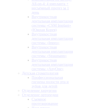
All-on-4: 4 импланта +
несъёмный протез за 1
день
Внутрикостная
дентальная имплантация
системы «CSM Implant»
(Южная Корея)
Внутрикостная
дентальная имплантация
системы «Impro»
Внутрикостная
дентальная имплантация
системы «Straumann»
Внутрикостная
дентальная имплантация
системы «AnyOne»
Детская стоматология
Профессиональная
гигиена полости рта и
зубов для детей
Отделение хирургии
Отделение ортопедии
Съемное
протезирование
Несъемное