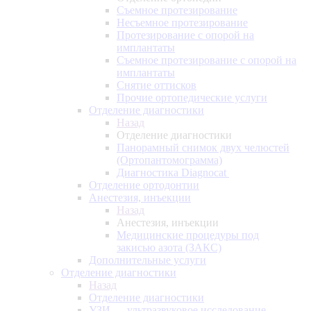
Съемное протезирование
Несъемное протезирование
Протезирование с опорой на
имплантаты
Съемное протезирование с опорой на
имплантаты
Снятие оттисков
Прочие ортопедические услуги
Отделение диагностики
Назад
Отделение диагностики
Панорамный снимок двух челюстей
(Ортопантомограмма)
Диагностика Diagnocat
Отделение ортодонтии
Анестезия, инъекции
Назад
Анестезия, инъекции
Медицинские процедуры под
закисью азота (ЗАКС)
Дополнительные услуги
Отделение диагностики
Назад
Отделение диагностики
УЗИ — ультразвуковое исследование