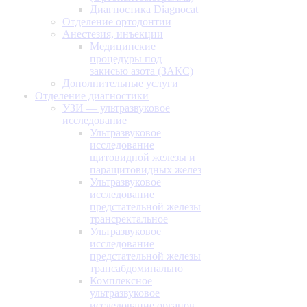
Диагностика Diagnocat
Отделение ортодонтии
Анестезия, инъекции
Медицинские
процедуры под
закисью азота (ЗАКС)
Дополнительные услуги
Отделение диагностики
УЗИ — ультразвуковое
исследование
Ультразвуковое
исследование
щитовидной железы и
паращитовидных желез
Ультразвуковое
исследование
предстательной железы
трансректальное
Ультразвуковое
исследование
предстательной железы
трансабдоминально
Комплексное
ультразвуковое
исследование органов