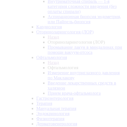
Внутриматочная спираль — 1-я
категория сложности введения (без
оплаты спирали)
Аспирационная биопсия эндометрия,
или Пайпель-биопсия
Кардиология
Оториноларингология (ЛОР)
Назад
Оториноларингология (ЛОР)
Промывание лакун в миндалинах при
помощи вакуум-отсоса
Офтальмология
Назад
Офтальмология
Измерение внутриглазного давления
по Маклакову
Введение лекарственных средств в
халязион
Прием врача-офтальмолога
Гастроэнтерология
Терапия
Мануальная терапия
Эндокринология
Физиотерапия
Дерматовенерология