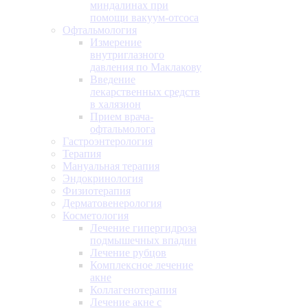
миндалинах при
помощи вакуум-отсоса
Офтальмология
Измерение
внутриглазного
давления по Маклакову
Введение
лекарственных средств
в халязион
Прием врача-
офтальмолога
Гастроэнтерология
Терапия
Мануальная терапия
Эндокринология
Физиотерапия
Дерматовенерология
Косметология
Лечение гипергидроза
подмышечных впадин
Лечение рубцов
Комплексное лечение
акне
Коллагенотерапия
Лечение акне с