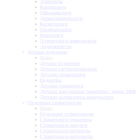
Терапевты
Кардиологи
Офтальмологи
Дерматовенерологи
Косметологи
Профпатологи
Неврологи
Аллергологи-иммунологи
Эндоскописты
Детское отделение
Назад
Детское отделение
Детские гастроэнтерологи
Детские стоматологи
Педиатры
Детские гинекологи
Детские мануальные терапевты / врачи ЛФК
Детские аллергологи-иммунологи
Отделение стоматологии
Назад
Отделение стоматологии
Стоматологи-терапевты
Стоматологи-хирурги
Стоматологи-ортопеды
Стоматологи-ортодонты