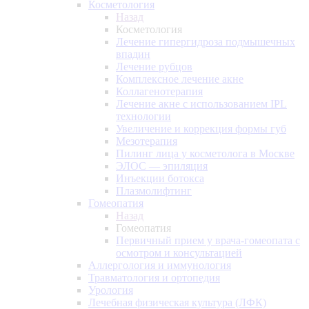
Косметология
Назад
Косметология
Лечение гипергидроза подмышечных
впадин
Лечение рубцов
Комплексное лечение акне
Коллагенотерапия
Лечение акне с использованием IPL
технологии
Увеличение и коррекция формы губ
Мезотерапия
Пилинг лица у косметолога в Москве
ЭЛОС — эпиляция
Инъекции ботокса
Плазмолифтинг
Гомеопатия
Назад
Гомеопатия
Первичный прием у врача-гомеопата с
осмотром и консультацией
Аллергология и иммунология
Травматология и ортопедия
Урология
Лечебная физическая культура (ЛФК)