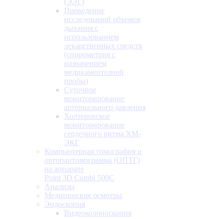
(ЭЭГ)
Проведение
исследований объемов
дыхания с
использованием
лекарственных средств
(спирометрия с
назначением
медикаментозной
пробы)
Суточное
мониторирование
артериального давления
Холтеровское
мониторирование
сердечного ритма ХМ-
ЭКГ
Компьютерная томография и
ортопантомограмма (ОПТГ)
на аппарате
Point 3D Combi 500C
Анализы
Медицинские осмотры
Эндоскопия
Видеоколоноскопия