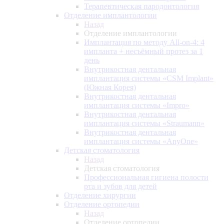
Терапевтическая пародонтология
Отделение имплантологии
Назад
Отделение имплантологии
Имплантация по методу All-on-4: 4
импланта + несъёмный протез за 1
день
Внутрикостная дентальная
имплантация системы «CSM Implant»
(Южная Корея)
Внутрикостная дентальная
имплантация системы «Impro»
Внутрикостная дентальная
имплантация системы «Straumann»
Внутрикостная дентальная
имплантация системы «AnyOne»
Детская стоматология
Назад
Детская стоматология
Профессиональная гигиена полости
рта и зубов для детей
Отделение хирургии
Отделение ортопедии
Назад
Отделение ортопедии