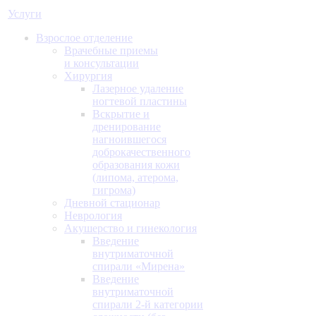
Услуги
Взрослое отделение
Врачебные приемы
и консультации
Хирургия
Лазерное удаление
ногтевой пластины
Вскрытие и
дренирование
нагноившегося
доброкачественного
образования кожи
(липома, атерома,
гигрома)
Дневной стационар
Неврология
Акушерство и гинекология
Введение
внутриматочной
спирали «Мирена»
Введение
внутриматочной
спирали 2-й категории