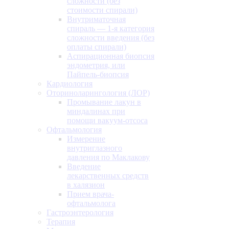
сложности (без
стоимости спирали)
Внутриматочная
спираль — 1-я категория
сложности введения (без
оплаты спирали)
Аспирационная биопсия
эндометрия, или
Пайпель-биопсия
Кардиология
Оториноларингология (ЛОР)
Промывание лакун в
миндалинах при
помощи вакуум-отсоса
Офтальмология
Измерение
внутриглазного
давления по Маклакову
Введение
лекарственных средств
в халязион
Прием врача-
офтальмолога
Гастроэнтерология
Терапия