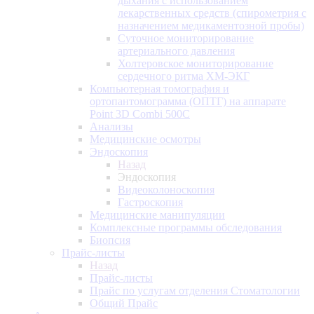
дыхания с использованием
лекарственных средств (спирометрия с
назначением медикаментозной пробы)
Суточное мониторирование
артериального давления
Холтеровское мониторирование
сердечного ритма ХМ-ЭКГ
Компьютерная томография и
ортопантомограмма (ОПТГ) на аппарате
Point 3D Combi 500C
Анализы
Медицинские осмотры
Эндоскопия
Назад
Эндоскопия
Видеоколоноскопия
Гастроскопия
Медицинские манипуляции
Комплексные программы обследования
Биопсия
Прайс-листы
Назад
Прайс-листы
Прайс по услугам отделения Стоматологии
Общий Прайс