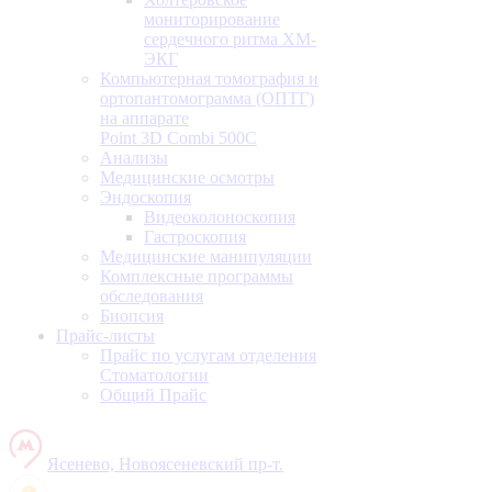
мониторирование
сердечного ритма ХМ-
ЭКГ
Компьютерная томография и
ортопантомограмма (ОПТГ)
на аппарате
Point 3D Combi 500C
Анализы
Медицинские осмотры
Эндоскопия
Видеоколоноскопия
Гастроскопия
Медицинские манипуляции
Комплексные программы
обследования
Биопсия
Прайс-листы
Прайс по услугам отделения
Стоматологии
Общий Прайс
Ясенево, Новоясеневский пр-т.