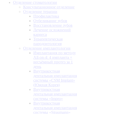
Отделение стоматологии
Консультационное отделение
Отделение терапии
Профилактика
Отбеливание зубов
Восстановление зубов
Лечение осложнений
кариеса
Терапевтическая
пародонтология
Отделение имплантологии
Имплантация по методу
All-on-4: 4 импланта +
несъёмный протез за 1
день
Внутрикостная
дентальная имплантация
системы «CSM Implant»
(Южная Корея)
Внутрикостная
дентальная имплантация
системы «Impro»
Внутрикостная
дентальная имплантация
системы «Straumann»