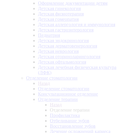
Оформление документации детям
Детская гинекология
Детская физиотерапия
Детская гомеопатия
Детская аллергология и иммунология
Детская гастроэнтерология
Педиатрия
Детская эндокринология
Детская дерматовенерология
Детская неврология
Детская оториноларингология
Детская офтальмология
Детская лечебная физическая культура
(ЛФК)
Отделение стоматологии
Назад
Отделение стоматологии
Консультационное отделение
Отделение терапии
Назад
Отделение терапии
Профилактика
Отбеливание зубов
Восстановление зубов
Лечение осложнений кариеса