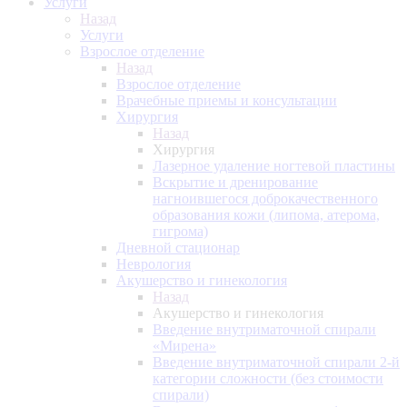
Услуги
Назад
Услуги
Взрослое отделение
Назад
Взрослое отделение
Врачебные приемы и консультации
Хирургия
Назад
Хирургия
Лазерное удаление ногтевой пластины
Вскрытие и дренирование
нагноившегося доброкачественного
образования кожи (липома, атерома,
гигрома)
Дневной стационар
Неврология
Акушерство и гинекология
Назад
Акушерство и гинекология
Введение внутриматочной спирали
«Мирена»
Введение внутриматочной спирали 2-й
категории сложности (без стоимости
спирали)