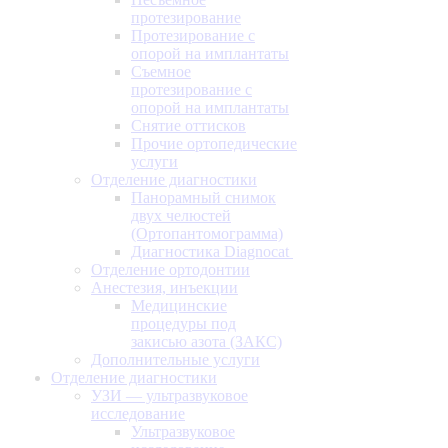
протезирование
Протезирование с
опорой на имплантаты
Съемное
протезирование с
опорой на имплантаты
Снятие оттисков
Прочие ортопедические
услуги
Отделение диагностики
Панорамный снимок
двух челюстей
(Ортопантомограмма)
Диагностика Diagnocat
Отделение ортодонтии
Анестезия, инъекции
Медицинские
процедуры под
закисью азота (ЗАКС)
Дополнительные услуги
Отделение диагностики
УЗИ — ультразвуковое
исследование
Ультразвуковое