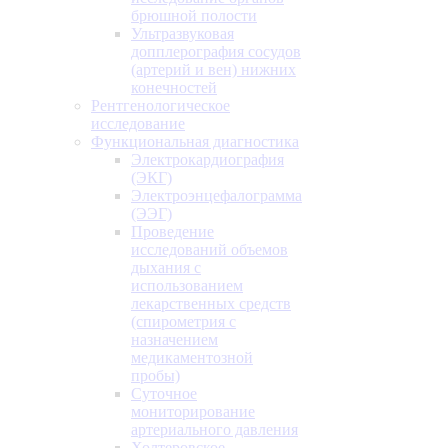
брюшной полости
Ультразвуковая
допплерография сосудов
(артерий и вен) нижних
конечностей
Рентгенологическое
исследование
Функциональная диагностика
Электрокардиография
(ЭКГ)
Электроэнцефалограмма
(ЭЭГ)
Проведение
исследований объемов
дыхания с
использованием
лекарственных средств
(спирометрия с
назначением
медикаментозной
пробы)
Суточное
мониторирование
артериального давления
Холтеровское