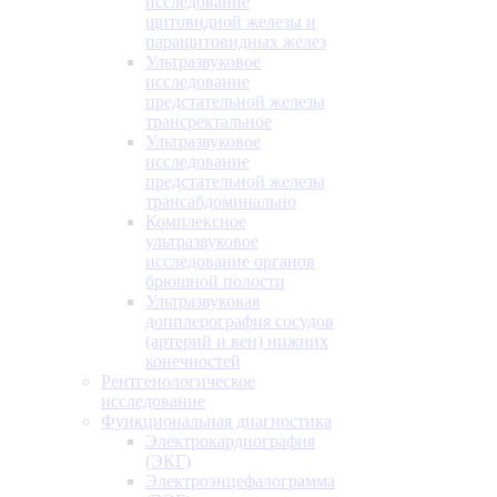
исследование
щитовидной железы и
паращитовидных желез
Ультразвуковое
исследование
предстательной железы
трансректальное
Ультразвуковое
исследование
предстательной железы
трансабдоминально
Комплексное
ультразвуковое
исследование органов
брюшной полости
Ультразвуковая
допплерография сосудов
(артерий и вен) нижних
конечностей
Рентгенологическое
исследование
Функциональная диагностика
Электрокардиография
(ЭКГ)
Электроэнцефалограмма