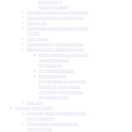
осмотром и
консультацией
Аллергология и иммунология
Травматология и ортопедия
Урология
Лечебная физическая культура
(ЛФК)
Анестезия
Оформление документации
Медицинские манипуляции
Внутривенное введение
лекарственных
препаратов
Аутогемотерапия
Непрерывное
внутривенное введение
лекарств капельным
способом (без оплаты
медикаментов)
Массаж
Детское отделение
Детские рентгенологические
исследования
Детская функциональная
диагностика