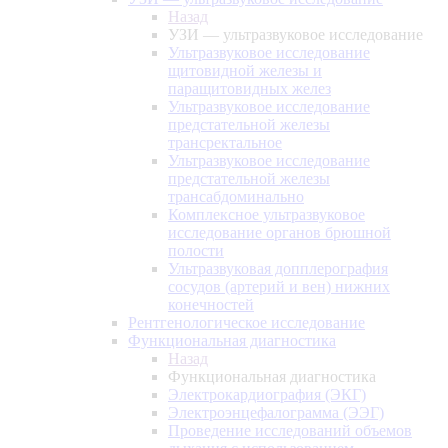
Назад
УЗИ — ультразвуковое исследование
Ультразвуковое исследование
щитовидной железы и
паращитовидных желез
Ультразвуковое исследование
предстательной железы
трансректальное
Ультразвуковое исследование
предстательной железы
трансабдоминально
Комплексное ультразвуковое
исследование органов брюшной
полости
Ультразвуковая допплерография
сосудов (артерий и вен) нижних
конечностей
Рентгенологическое исследование
Функциональная диагностика
Назад
Функциональная диагностика
Электрокардиография (ЭКГ)
Электроэнцефалограмма (ЭЭГ)
Проведение исследований объемов