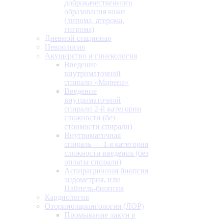
доброкачественного
образования кожи
(липома, атерома,
гигрома)
Дневной стационар
Неврология
Акушерство и гинекология
Введение
внутриматочной
спирали «Мирена»
Введение
внутриматочной
спирали 2-й категории
сложности (без
стоимости спирали)
Внутриматочная
спираль — 1-я категория
сложности введения (без
оплаты спирали)
Аспирационная биопсия
эндометрия, или
Пайпель-биопсия
Кардиология
Оториноларингология (ЛОР)
Промывание лакун в