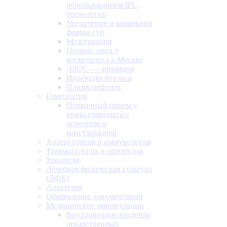
использованием IPL
технологии
Увеличение и коррекция
формы губ
Мезотерапия
Пилинг лица у
косметолога в Москве
ЭЛОС — эпиляция
Инъекции ботокса
Плазмолифтинг
Гомеопатия
Первичный прием у
врача-гомеопата с
осмотром и
консультацией
Аллергология и иммунология
Травматология и ортопедия
Урология
Лечебная физическая культура
(ЛФК)
Анестезия
Оформление документации
Медицинские манипуляции
Внутривенное введение
лекарственных