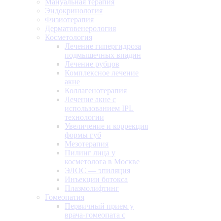
Мануальная терапия
Эндокринология
Физиотерапия
Дерматовенерология
Косметология
Лечение гипергидроза
подмышечных впадин
Лечение рубцов
Комплексное лечение
акне
Коллагенотерапия
Лечение акне с
использованием IPL
технологии
Увеличение и коррекция
формы губ
Мезотерапия
Пилинг лица у
косметолога в Москве
ЭЛОС — эпиляция
Инъекции ботокса
Плазмолифтинг
Гомеопатия
Первичный прием у
врача-гомеопата с