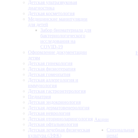
Детская ультразвуковая
диагностика
Детская косметология
Медицинские манипуляции
для детей
Забор биоматериала для
бактериологического
исследования на
COVID-19
Оформление документации
детям
Детская гинекология
Детская физиотерапия
Детская гомеопатия
Детская аллергология и
иммунология
Детская гастроэнтерология
Педиатрия
Детская эндокринология
Детская дерматовенерология
Детская неврология
Детская оториноларингология
Акции
Детская офтальмология
Детская лечебная физическая
Специальная
культура (ЛФК)
цена!