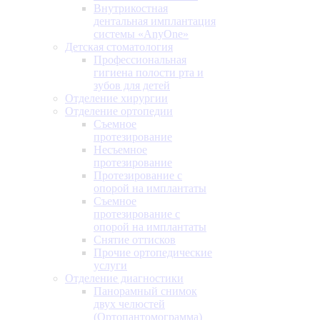
Внутрикостная
дентальная имплантация
системы «AnyOne»
Детская стоматология
Профессиональная
гигиена полости рта и
зубов для детей
Отделение хирургии
Отделение ортопедии
Съемное
протезирование
Несъемное
протезирование
Протезирование с
опорой на имплантаты
Съемное
протезирование с
опорой на имплантаты
Снятие оттисков
Прочие ортопедические
услуги
Отделение диагностики
Панорамный снимок
двух челюстей
(Ортопантомограмма)