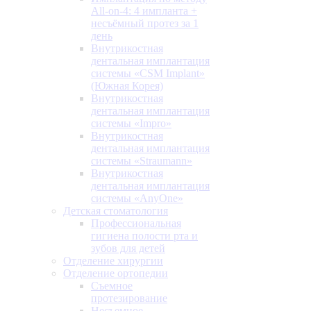
All-on-4: 4 импланта +
несъёмный протез за 1
день
Внутрикостная
дентальная имплантация
системы «CSM Implant»
(Южная Корея)
Внутрикостная
дентальная имплантация
системы «Impro»
Внутрикостная
дентальная имплантация
системы «Straumann»
Внутрикостная
дентальная имплантация
системы «AnyOne»
Детская стоматология
Профессиональная
гигиена полости рта и
зубов для детей
Отделение хирургии
Отделение ортопедии
Съемное
протезирование
Несъемное