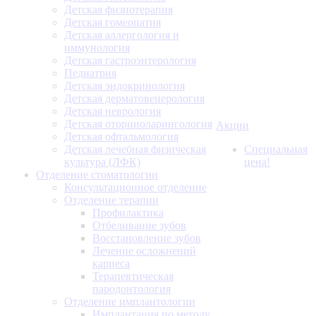
Детская физиотерапия
Детская гомеопатия
Детская аллергология и
иммунология
Детская гастроэнтерология
Педиатрия
Детская эндокринология
Детская дерматовенерология
Детская неврология
Детская оториноларингология
Акции
Детская офтальмология
Детская лечебная физическая
Специальная
культура (ЛФК)
цена!
Отделение стоматологии
Консультационное отделение
Отделение терапии
Профилактика
Отбеливание зубов
Восстановление зубов
Лечение осложнений
кариеса
Терапевтическая
пародонтология
Отделение имплантологии
Имплантация по методу