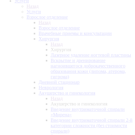
Услуги
Назад
Услуги
Взрослое отделение
Назад
Взрослое отделение
Врачебные приемы и консультации
Хирургия
Назад
Хирургия
Лазерное удаление ногтевой пластины
Вскрытие и дренирование
нагноившегося доброкачественного
образования кожи (липома, атерома,
гигрома)
Дневной стационар
Неврология
Акушерство и гинекология
Назад
Акушерство и гинекология
Введение внутриматочной спирали
«Мирена»
Введение внутриматочной спирали 2-й
категории сложности (без стоимости
спирали)