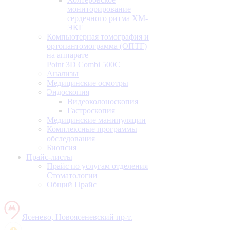
мониторирование
сердечного ритма ХМ-
ЭКГ
Компьютерная томография и
ортопантомограмма (ОПТГ)
на аппарате
Point 3D Combi 500C
Анализы
Медицинские осмотры
Эндоскопия
Видеоколоноскопия
Гастроскопия
Медицинские манипуляции
Комплексные программы
обследования
Биопсия
Прайс-листы
Прайс по услугам отделения
Стоматологии
Общий Прайс
Ясенево, Новоясеневский пр-т.