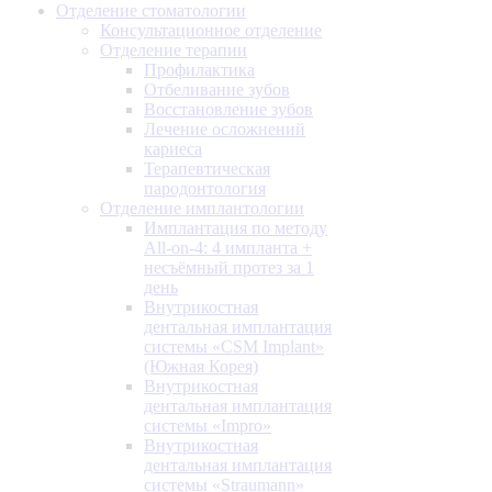
Отделение стоматологии
Консультационное отделение
Отделение терапии
Профилактика
Отбеливание зубов
Восстановление зубов
Лечение осложнений
кариеса
Терапевтическая
пародонтология
Отделение имплантологии
Имплантация по методу
All-on-4: 4 импланта +
несъёмный протез за 1
день
Внутрикостная
дентальная имплантация
системы «CSM Implant»
(Южная Корея)
Внутрикостная
дентальная имплантация
системы «Impro»
Внутрикостная
дентальная имплантация
системы «Straumann»