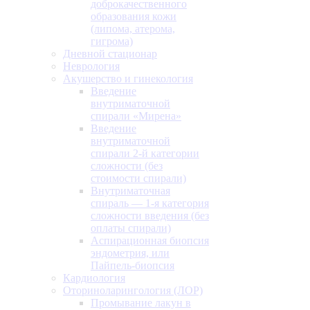
доброкачественного
образования кожи
(липома, атерома,
гигрома)
Дневной стационар
Неврология
Акушерство и гинекология
Введение
внутриматочной
спирали «Мирена»
Введение
внутриматочной
спирали 2-й категории
сложности (без
стоимости спирали)
Внутриматочная
спираль — 1-я категория
сложности введения (без
оплаты спирали)
Аспирационная биопсия
эндометрия, или
Пайпель-биопсия
Кардиология
Оториноларингология (ЛОР)
Промывание лакун в