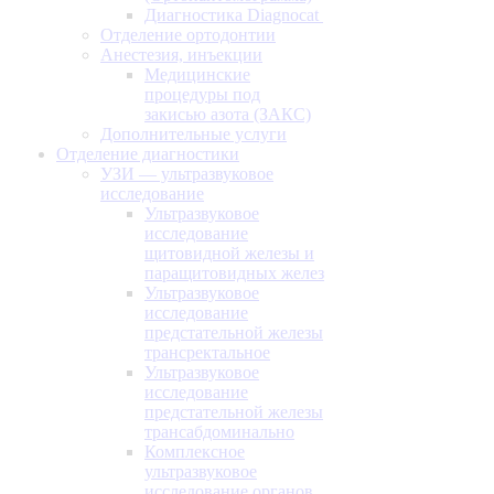
Диагностика Diagnocat
Отделение ортодонтии
Анестезия, инъекции
Медицинские
процедуры под
закисью азота (ЗАКС)
Дополнительные услуги
Отделение диагностики
УЗИ — ультразвуковое
исследование
Ультразвуковое
исследование
щитовидной железы и
паращитовидных желез
Ультразвуковое
исследование
предстательной железы
трансректальное
Ультразвуковое
исследование
предстательной железы
трансабдоминально
Комплексное
ультразвуковое
исследование органов