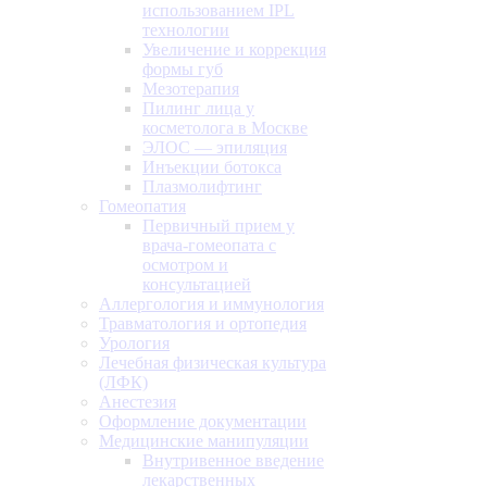
использованием IPL
технологии
Увеличение и коррекция
формы губ
Мезотерапия
Пилинг лица у
косметолога в Москве
ЭЛОС — эпиляция
Инъекции ботокса
Плазмолифтинг
Гомеопатия
Первичный прием у
врача-гомеопата с
осмотром и
консультацией
Аллергология и иммунология
Травматология и ортопедия
Урология
Лечебная физическая культура
(ЛФК)
Анестезия
Оформление документации
Медицинские манипуляции
Внутривенное введение
лекарственных