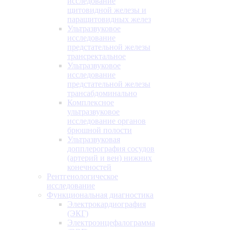
исследование
щитовидной железы и
паращитовидных желез
Ультразвуковое
исследование
предстательной железы
трансректальное
Ультразвуковое
исследование
предстательной железы
трансабдоминально
Комплексное
ультразвуковое
исследование органов
брюшной полости
Ультразвуковая
допплерография сосудов
(артерий и вен) нижних
конечностей
Рентгенологическое
исследование
Функциональная диагностика
Электрокардиография
(ЭКГ)
Электроэнцефалограмма