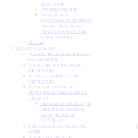
препаратов
Аутогемотерапия
Непрерывное
внутривенное введение
лекарств капельным
способом (без оплаты
медикаментов)
Массаж
Детское отделение
Детские рентгенологические
исследования
Детская функциональная
диагностика
Детская ультразвуковая
диагностика
Детская косметология
Медицинские манипуляции
для детей
Забор биоматериала для
бактериологического
исследования на
COVID-19
Оформление документации
детям
Детская гинекология