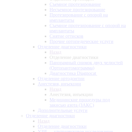
Съемное протезирование
Несъемное протезирование
Протезирование с опорой на
имплантаты
Съемное протезирование с опорой на
имплантаты
Снятие оттисков
Прочие ортопедические услуги
Отделение диагностики
Назад
Отделение диагностики
Панорамный снимок двух челюстей
(Ортопантомограмма)
Диагностика Diagnocat
Отделение ортодонтии
Анестезия, инъекции
Назад
Анестезия, инъекции
Медицинские процедуры под
закисью азота (ЗАКС)
Дополнительные услуги
Отделение диагностики
Назад
Отделение диагностики
УЗИ — ультразвуковое исследование