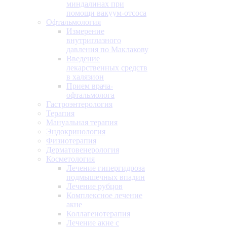
миндалинах при
помощи вакуум-отсоса
Офтальмология
Измерение
внутриглазного
давления по Маклакову
Введение
лекарственных средств
в халязион
Прием врача-
офтальмолога
Гастроэнтерология
Терапия
Мануальная терапия
Эндокринология
Физиотерапия
Дерматовенерология
Косметология
Лечение гипергидроза
подмышечных впадин
Лечение рубцов
Комплексное лечение
акне
Коллагенотерапия
Лечение акне с