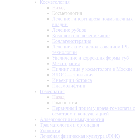
Косметология
Назад
Косметология
Лечение гипергидроза подмышечных
впадин
Лечение рубцов
Комплексное лечение акне
Коллагенотерапия
Лечение акне с использованием IPL
технологии
Увеличение и коррекция формы губ
Мезотерапия
Пилинг лица у косметолога в Москве
ЭЛОС — эпиляция
Инъекции ботокса
Плазмолифтинг
Гомеопатия
Назад
Гомеопатия
Первичный прием у врача-гомеопата с
осмотром и консультацией
Аллергология и иммунология
Травматология и ортопедия
Урология
Лечебная физическая культура (ЛФК)