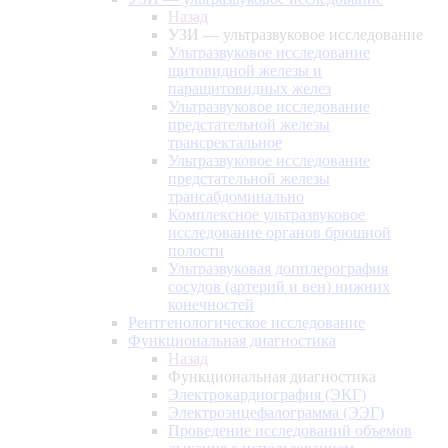
Назад
УЗИ — ультразвуковое исследование
Ультразвуковое исследование
щитовидной железы и
паращитовидных желез
Ультразвуковое исследование
предстательной железы
трансректальное
Ультразвуковое исследование
предстательной железы
трансабдоминально
Комплексное ультразвуковое
исследование органов брюшной
полости
Ультразвуковая допплерография
сосудов (артерий и вен) нижних
конечностей
Рентгенологическое исследование
Функциональная диагностика
Назад
Функциональная диагностика
Электрокардиография (ЭКГ)
Электроэнцефалограмма (ЭЭГ)
Проведение исследований объемов