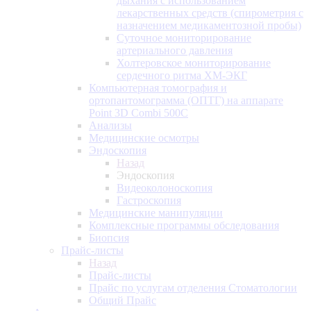
дыхания с использованием
лекарственных средств (спирометрия с
назначением медикаментозной пробы)
Суточное мониторирование
артериального давления
Холтеровское мониторирование
сердечного ритма ХМ-ЭКГ
Компьютерная томография и
ортопантомограмма (ОПТГ) на аппарате
Point 3D Combi 500C
Анализы
Медицинские осмотры
Эндоскопия
Назад
Эндоскопия
Видеоколоноскопия
Гастроскопия
Медицинские манипуляции
Комплексные программы обследования
Биопсия
Прайс-листы
Назад
Прайс-листы
Прайс по услугам отделения Стоматологии
Общий Прайс