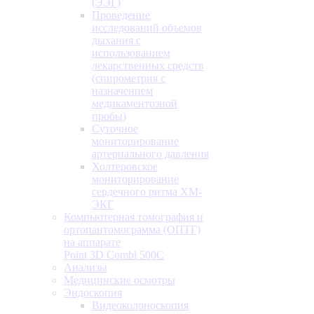
(ЭЭГ)
Проведение
исследований объемов
дыхания с
использованием
лекарственных средств
(спирометрия с
назначением
медикаментозной
пробы)
Суточное
мониторирование
артериального давления
Холтеровское
мониторирование
сердечного ритма ХМ-
ЭКГ
Компьютерная томография и
ортопантомограмма (ОПТГ)
на аппарате
Point 3D Combi 500C
Анализы
Медицинские осмотры
Эндоскопия
Видеоколоноскопия