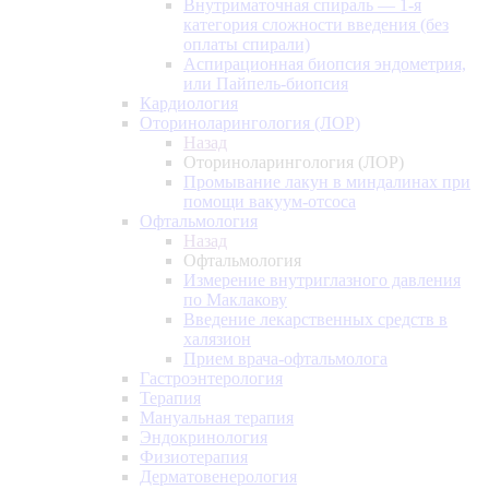
Внутриматочная спираль — 1-я
категория сложности введения (без
оплаты спирали)
Аспирационная биопсия эндометрия,
или Пайпель-биопсия
Кардиология
Оториноларингология (ЛОР)
Назад
Оториноларингология (ЛОР)
Промывание лакун в миндалинах при
помощи вакуум-отсоса
Офтальмология
Назад
Офтальмология
Измерение внутриглазного давления
по Маклакову
Введение лекарственных средств в
халязион
Прием врача-офтальмолога
Гастроэнтерология
Терапия
Мануальная терапия
Эндокринология
Физиотерапия
Дерматовенерология