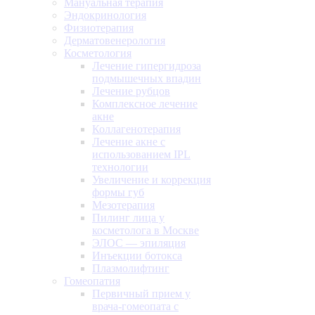
Мануальная терапия
Эндокринология
Физиотерапия
Дерматовенерология
Косметология
Лечение гипергидроза
подмышечных впадин
Лечение рубцов
Комплексное лечение
акне
Коллагенотерапия
Лечение акне с
использованием IPL
технологии
Увеличение и коррекция
формы губ
Мезотерапия
Пилинг лица у
косметолога в Москве
ЭЛОС — эпиляция
Инъекции ботокса
Плазмолифтинг
Гомеопатия
Первичный прием у
врача-гомеопата с