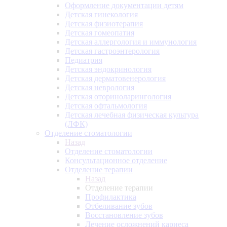
Оформление документации детям
Детская гинекология
Детская физиотерапия
Детская гомеопатия
Детская аллергология и иммунология
Детская гастроэнтерология
Педиатрия
Детская эндокринология
Детская дерматовенерология
Детская неврология
Детская оториноларингология
Детская офтальмология
Детская лечебная физическая культура
(ЛФК)
Отделение стоматологии
Назад
Отделение стоматологии
Консультационное отделение
Отделение терапии
Назад
Отделение терапии
Профилактика
Отбеливание зубов
Восстановление зубов
Лечение осложнений кариеса