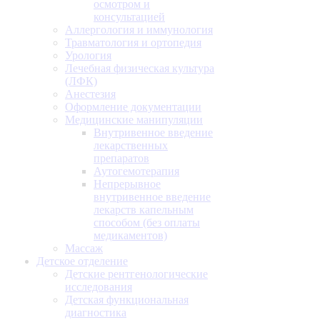
осмотром и
консультацией
Аллергология и иммунология
Травматология и ортопедия
Урология
Лечебная физическая культура
(ЛФК)
Анестезия
Оформление документации
Медицинские манипуляции
Внутривенное введение
лекарственных
препаратов
Аутогемотерапия
Непрерывное
внутривенное введение
лекарств капельным
способом (без оплаты
медикаментов)
Массаж
Детское отделение
Детские рентгенологические
исследования
Детская функциональная
диагностика