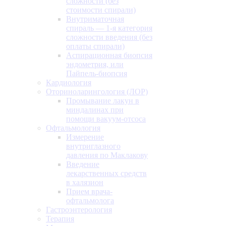
сложности (без
стоимости спирали)
Внутриматочная
спираль — 1-я категория
сложности введения (без
оплаты спирали)
Аспирационная биопсия
эндометрия, или
Пайпель-биопсия
Кардиология
Оториноларингология (ЛОР)
Промывание лакун в
миндалинах при
помощи вакуум-отсоса
Офтальмология
Измерение
внутриглазного
давления по Маклакову
Введение
лекарственных средств
в халязион
Прием врача-
офтальмолога
Гастроэнтерология
Терапия