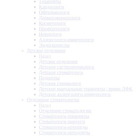
Терапевты
Кардиологи
Офтальмологи
Дерматовенерологи
Косметологи
Профпатологи
Неврологи
Аллергологи-иммунологи
Эндоскописты
Детское отделение
Назад
Детское отделение
Детские гастроэнтерологи
Детские стоматологи
Педиатры
Детские гинекологи
Детские мануальные терапевты / врачи ЛФК
Детские аллергологи-иммунологи
Отделение стоматологии
Назад
Отделение стоматологии
Стоматологи-терапевты
Стоматологи-хирурги
Стоматологи-ортопеды
Стоматологи-ортодонты