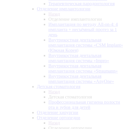
Терапевтическая пародонтология
Отделение имплантологии
Назад
Отделение имплантологии
Имплантация по методу All-on-4: 4
импланта + несъёмный протез за 1
день
Внутрикостная дентальная
имплантация системы «CSM Implant»
(Южная Корея)
Внутрикостная дентальная
имплантация системы «Impro»
Внутрикостная дентальная
имплантация системы «Straumann»
Внутрикостная дентальная
имплантация системы «AnyOne»
Детская стоматология
Назад
Детская стоматология
Профессиональная гигиена полости
рта и зубов для детей
Отделение хирургии
Отделение ортопедии
Назад
Отделение ортопедии