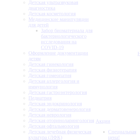
Детская ультразвуковая
диагностика
Детская косметология
Медицинские манипуляции
для детей
Забор биоматериала для
бактериологического
исследования на
COVID-19
Оформление документации
детям
Детская гинекология
Детская физиотерапия
Детская гомеопатия
Детская аллергология и
иммунология
Детская гастроэнтерология
Педиатрия
Детская эндокринология
Детская дерматовенерология
Детская неврология
Детская оториноларингология
Акции
Детская офтальмология
Детская лечебная физическая
Специальная
культура (ЛФК)
цена!