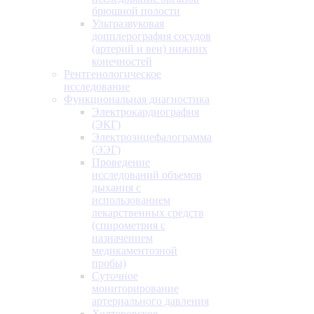
брюшной полости
Ультразвуковая
допплерография сосудов
(артерий и вен) нижних
конечностей
Рентгенологическое
исследование
Функциональная диагностика
Электрокардиография
(ЭКГ)
Электроэнцефалограмма
(ЭЭГ)
Проведение
исследований объемов
дыхания с
использованием
лекарственных средств
(спирометрия с
назначением
медикаментозной
пробы)
Суточное
мониторирование
артериального давления
Холтеровское