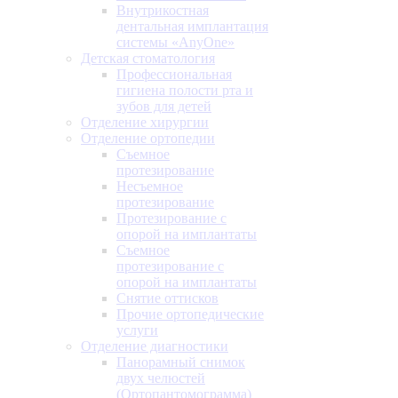
Внутрикостная
дентальная имплантация
системы «AnyOne»
Детская стоматология
Профессиональная
гигиена полости рта и
зубов для детей
Отделение хирургии
Отделение ортопедии
Съемное
протезирование
Несъемное
протезирование
Протезирование с
опорой на имплантаты
Съемное
протезирование с
опорой на имплантаты
Снятие оттисков
Прочие ортопедические
услуги
Отделение диагностики
Панорамный снимок
двух челюстей
(Ортопантомограмма)