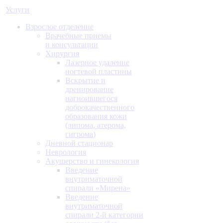
Услуги
Взрослое отделение
Врачебные приемы
и консультации
Хирургия
Лазерное удаление
ногтевой пластины
Вскрытие и
дренирование
нагноившегося
доброкачественного
образования кожи
(липома, атерома,
гигрома)
Дневной стационар
Неврология
Акушерство и гинекология
Введение
внутриматочной
спирали «Мирена»
Введение
внутриматочной
спирали 2-й категории