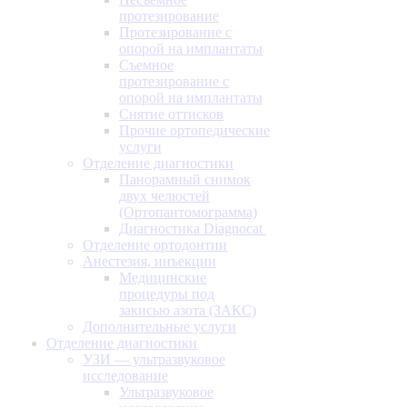
протезирование
Протезирование с
опорой на имплантаты
Съемное
протезирование с
опорой на имплантаты
Снятие оттисков
Прочие ортопедические
услуги
Отделение диагностики
Панорамный снимок
двух челюстей
(Ортопантомограмма)
Диагностика Diagnocat
Отделение ортодонтии
Анестезия, инъекции
Медицинские
процедуры под
закисью азота (ЗАКС)
Дополнительные услуги
Отделение диагностики
УЗИ — ультразвуковое
исследование
Ультразвуковое